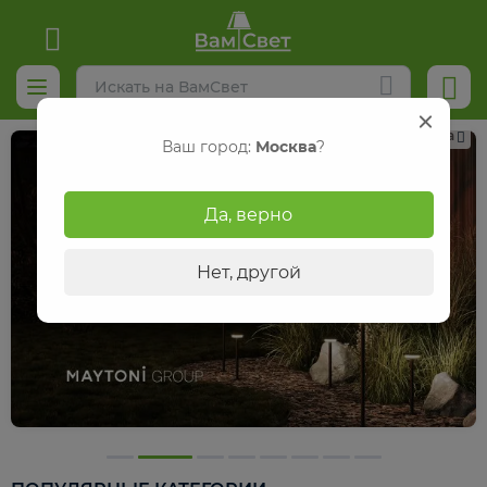
Реклама
Ваш город:
Москва
?
Да, верно
Нет, другой