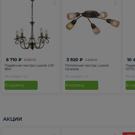
6 710 ₽
3 920 ₽
10 
9 587 ₽
5 600 ₽
Подвесная люстра Lussole LSP-
Потолочная люстра Lussole
Подве
9941
Cevedale ...
10773
На складе
1
шт
На складе
1
шт
На с
В корзину
В корзину
В ко
АКЦИИ