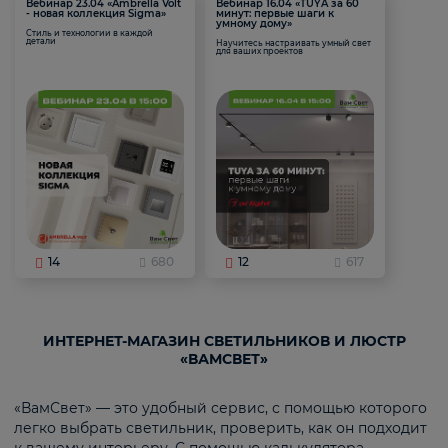
Вебинар 23.04 «Ambrella Volt
Вебинар 16.04 «TUYA за 60
- новая коллекция Sigma»
минут: первые шаги к
умному дому»
Стиль и технологии в каждой
детали
Научитесь настраивать умный свет
для ваших проектов
14
680
12
617
ИНТЕРНЕТ-МАГАЗИН СВЕТИЛЬНИКОВ И ЛЮСТР
«ВАМСВЕТ»
«ВамСвет» — это удобный сервис, с помощью которого
легко выбрать светильник, проверить, как он подходит