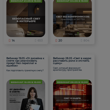
14
653
20
804
Вебинар 19.05 «От дизайна к
Вебинар 28.05 «Свет в кадре:
смете: как реализовать
расставить роли и отстоять
проект без переплат и
сцену»
ошибок»
Свет, который формирует
архитектуру пространства.
Как подготовить грамотную смету?