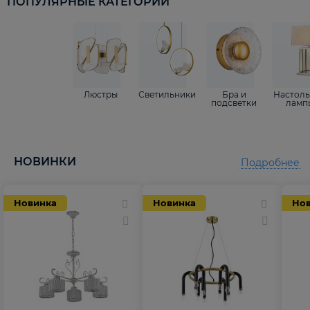
ПОПУЛЯРНЫЕ КАТЕГОРИИ
Люстры
Светильники
Бра и
Настол
подсветки
ламп
НОВИНКИ
Подробнее
Новинка
Новинка
Но