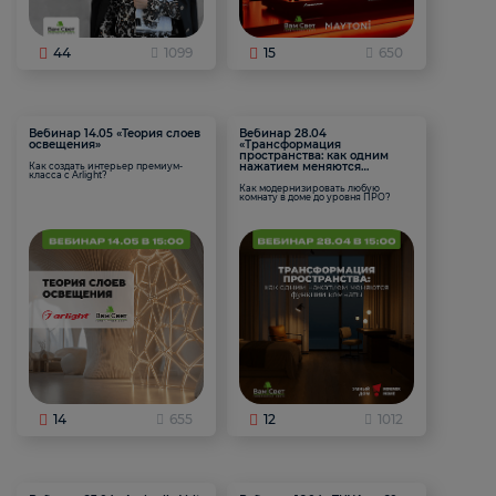
44
1099
15
650
Вебинар 14.05 «Теория слоев
Вебинар 28.04
освещения»
«Трансформация
пространства: как одним
нажатием меняются
Как создать интерьер премиум-
класса с Arlight?
функции комнаты
Как модернизировать любую
комнату в доме до уровня ПРО?
14
655
12
1012