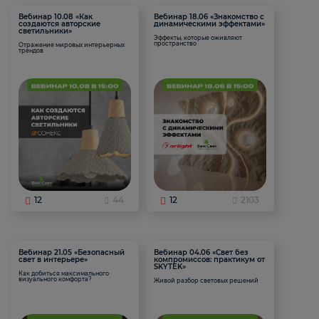
Вебинар 10.08 «Как
Вебинар 18.06 «Знакомство с
создаются авторские
динамическими эффектами»
светильники»
Эффекты, которые оживляют
пространство
Отражение мировых интерьерных
трендов
12
44
12
2103
Вебинар 21.05 «Безопасный
Вебинар 04.06 «Свет без
свет в интерьере»
компромиссов: практикум от
SKYTEK»
Как добиться максимального
визуального комфорта?
Живой разбор световых решений