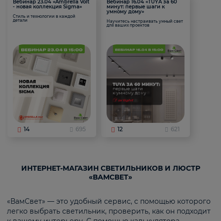
Вебинар 23.04 «Ambrella Volt
Вебинар 16.04 «TUYA за 60
- новая коллекция Sigma»
минут: первые шаги к
умному дому»
Стиль и технологии в каждой
детали
Научитесь настраивать умный свет
для ваших проектов
14
695
12
621
ИНТЕРНЕТ-МАГАЗИН СВЕТИЛЬНИКОВ И ЛЮСТР
«ВАМСВЕТ»
«ВамСвет» — это удобный сервис, с помощью которого
легко выбрать светильник, проверить, как он подходит