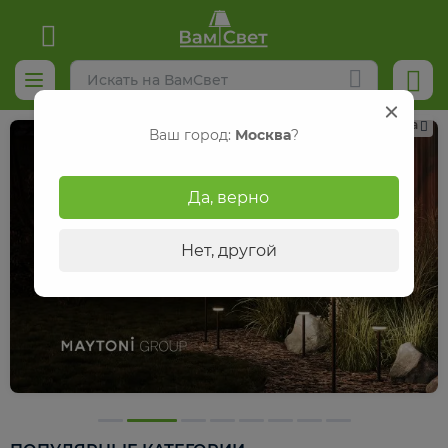
Реклама
Ваш город:
Москва
?
Да, верно
Нет, другой