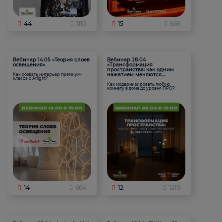
44
1110
15
666
Вебинар 14.05 «Теория слоев
Вебинар 28.04
освещения»
«Трансформация
пространства: как одним
нажатием меняются
Как создать интерьер премиум-
класса с Arlight?
функции комнаты
Как модернизировать любую
комнату в доме до уровня ПРО?
14
664
12
1210