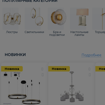
ПОПУЛЯРНЫЕ КАТЕГОРИИ
Люстры
Светильники
Бра и
Настольные
Торше
подсветки
лампы
НОВИНКИ
Подробнее
Новинка
Новинка
Но