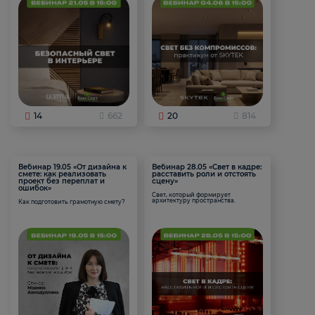
14
662
20
814
Вебинар 19.05 «От дизайна к
Вебинар 28.05 «Свет в кадре:
смете: как реализовать
расставить роли и отстоять
проект без переплат и
сцену»
ошибок»
Свет, который формирует
архитектуру пространства.
Как подготовить грамотную смету?