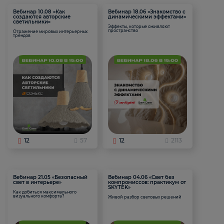
Вебинар 10.08 «Как
Вебинар 18.06 «Знакомство с
создаются авторские
динамическими эффектами»
светильники»
Эффекты, которые оживляют
пространство
Отражение мировых интерьерных
трендов
12
57
12
2113
Вебинар 21.05 «Безопасный
Вебинар 04.06 «Свет без
свет в интерьере»
компромиссов: практикум от
SKYTEK»
Как добиться максимального
визуального комфорта?
Живой разбор световых решений