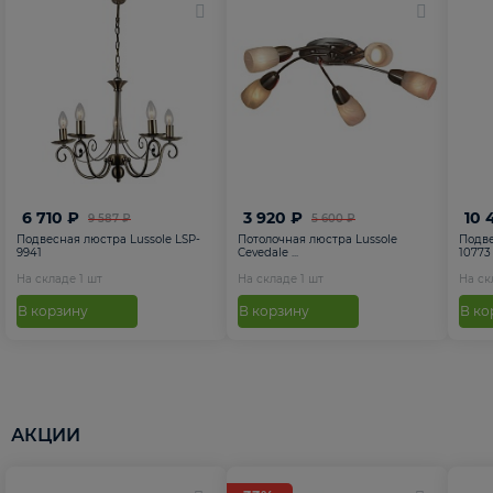
6 710 ₽
3 920 ₽
10 
9 587 ₽
5 600 ₽
Подвесная люстра Lussole LSP-
Потолочная люстра Lussole
Подве
9941
Cevedale ...
10773
На складе
1
шт
На складе
1
шт
На с
В корзину
В корзину
В ко
АКЦИИ