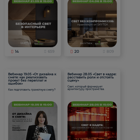
14
659
20
809
Вебинар 19.05 «От дизайна к
Вебинар 28.05 «Свет в кадре:
смете: как реализовать
расставить роли и отстоять
проект без переплат и
сцену»
ошибок»
Свет, который формирует
архитектуру пространства.
Как подготовить грамотную смету?