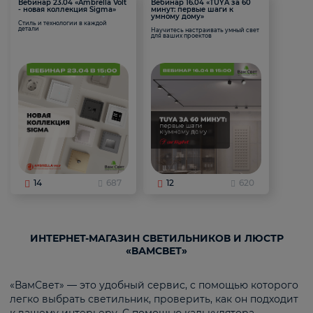
Вебинар 23.04 «Ambrella Volt
Вебинар 16.04 «TUYA за 60
- новая коллекция Sigma»
минут: первые шаги к
умному дому»
Стиль и технологии в каждой
детали
Научитесь настраивать умный свет
для ваших проектов
14
687
12
620
ИНТЕРНЕТ-МАГАЗИН СВЕТИЛЬНИКОВ И ЛЮСТР
«ВАМСВЕТ»
«ВамСвет» — это удобный сервис, с помощью которого
легко выбрать светильник, проверить, как он подходит