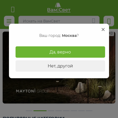
Реклама
Ваш город:
Москва
?
Да, верно
Нет, другой