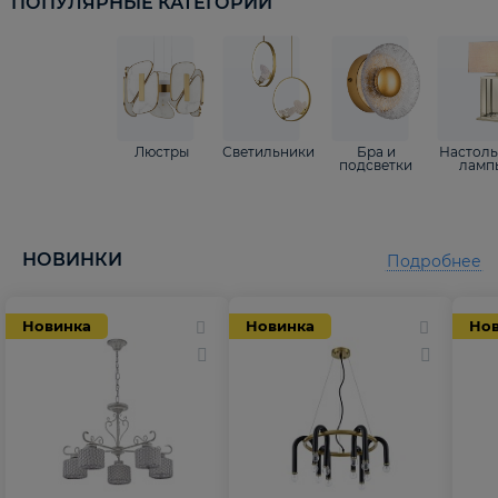
ПОПУЛЯРНЫЕ КАТЕГОРИИ
Люстры
Светильники
Бра и
Настол
подсветки
ламп
НОВИНКИ
Подробнее
Новинка
Новинка
Но