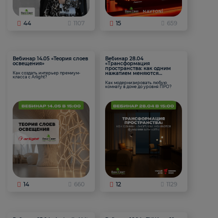
44
1107
15
659
Вебинар 14.05 «Теория слоев
Вебинар 28.04
освещения»
«Трансформация
пространства: как одним
нажатием меняются
Как создать интерьер премиум-
класса с Arlight?
функции комнаты
Как модернизировать любую
комнату в доме до уровня ПРО?
14
660
12
1129