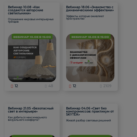
Вебинар 10.08 «Как
Вебинар 18.06 «Знакомство с
создаются авторские
динамическими эффектами»
светильники»
Эффекты, которые оживляют
пространство
Отражение мировых интерьерных
трендов
12
48
12
2109
Вебинар 21.05 «Безопасный
Вебинар 04.06 «Свет без
свет в интерьере»
компромиссов: практикум от
SKYTEK»
Как добиться максимального
визуального комфорта?
Живой разбор световых решений