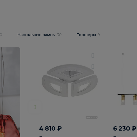
10 409 ₽
5 600 ₽
14 870 ₽
люстра Lussole
Подвесная люстра Alfa Praga
-6907-05
10773
В корзину
т
На складе
1
шт
светки
30
Настольные лампы
30
Торшеры
9