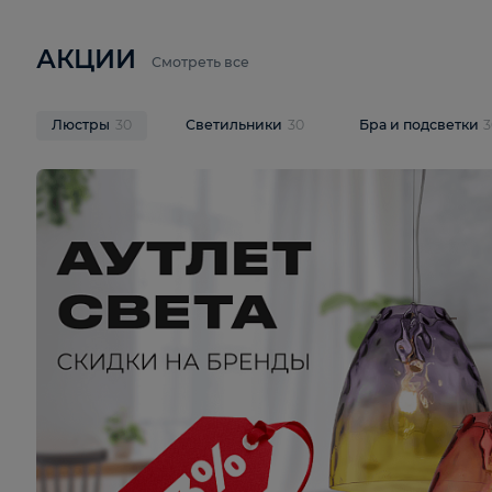
6 710 ₽
3 920 ₽
9 587 ₽
Подвесная люстра Lussole LSP-
Потолочная 
9941
Cevedale LSQ
В корзину
В корзину
На складе
1
шт
На складе
1
ш
АКЦИИ
Смотреть все
Люстры
30
Светильники
30
Бра и под