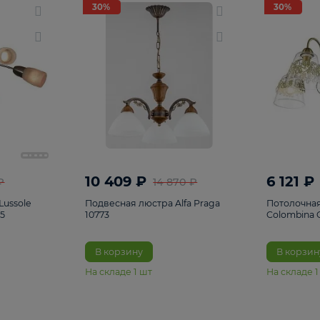
светки
96
Настольные лампы
5
Комплектующ
30%