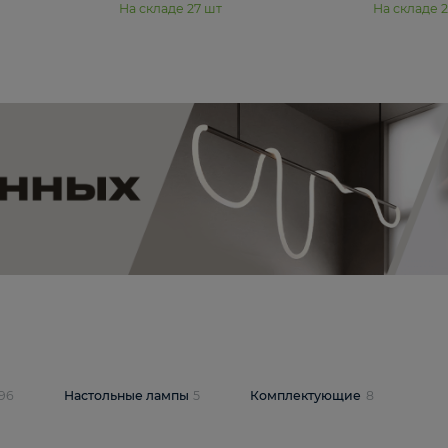
11 990 ₽
юстра Moderli
Подвесная люстра Moderli
12P
Dottie V11920-3P
В корзину
шт
На складе
27
шт