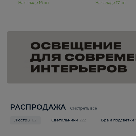
15 990 ₽
19 990 ₽
Подвесная люстра Moderli
Подвесная л
Dottie V11921-5P
Mireil V11914-
В корзину
В корзину
На складе
16
шт
На складе
17