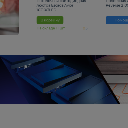
4 810 ₽
Потолочная светодиодная
люстра Escada Avior
10210/3LED
В корзину
На складе
11
шт
5