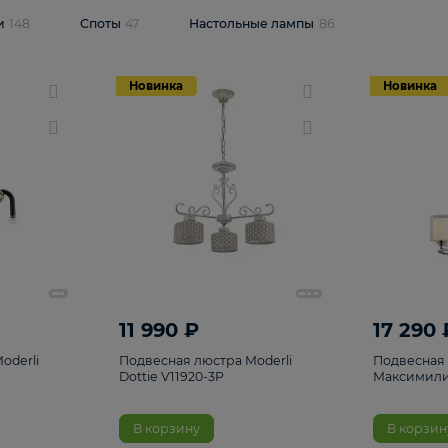
одсветки
148
Споты
47
Настольные лампы
86
Новинка