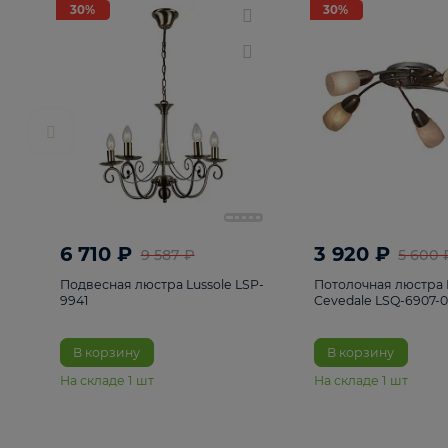
РАСПРОДАЖА
Смотреть все
Люстры
82
Светильники
222
Бра и под
30%
30%