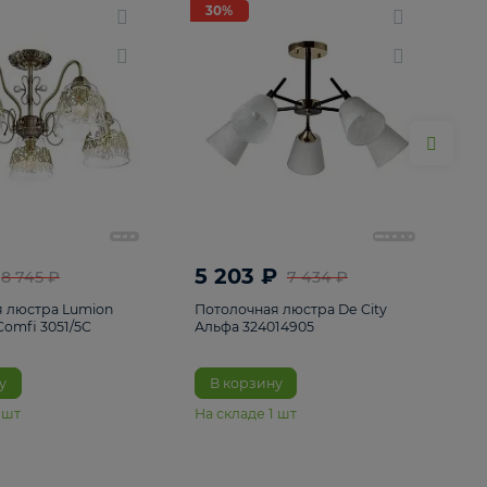
ие
8
30%
30%