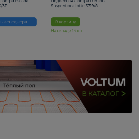
33%
6 230 ₽
4 490 ₽
6 680 
Подвесная люстра Escada
Подвесная люстра L
Reverse 2100/3P
Suspentioni Lotte 371
Помощь менеджера
В корзину
На складе
14
шт