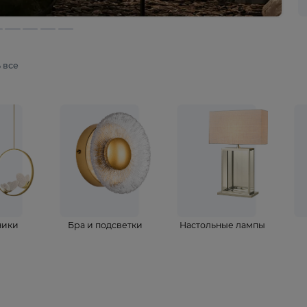
мотреть все
ветильники
Бра и подсветки
Настольные 