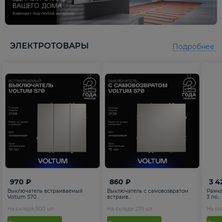
ЭЛЕКТРОТОВАРЫ
Подробнее
970 ₽
860 ₽
3 4
Выключатель встраиваемый
Выключатель с самовозвратом
Рамка
Voltum S70...
встраив...
3 по...
На складе
500
шт
На складе
275
шт
На с