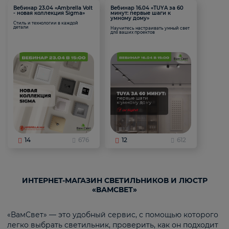
Вебинар 23.04 «Ambrella Volt
Вебинар 16.04 «TUYA за 60
- новая коллекция Sigma»
минут: первые шаги к
умному дому»
Стиль и технологии в каждой
детали
Научитесь настраивать умный свет
для ваших проектов
14
676
12
612
ИНТЕРНЕТ-МАГАЗИН СВЕТИЛЬНИКОВ И ЛЮСТР
«ВАМСВЕТ»
«ВамСвет» — это удобный сервис, с помощью которого
легко выбрать светильник, проверить, как он подходит