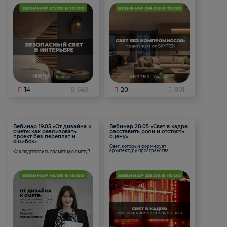
14
649
20
801
Вебинар 19.05 «От дизайна к
Вебинар 28.05 «Свет в кадре:
смете: как реализовать
расставить роли и отстоять
проект без переплат и
сцену»
ошибок»
Свет, который формирует
архитектуру пространства.
Как подготовить грамотную смету?