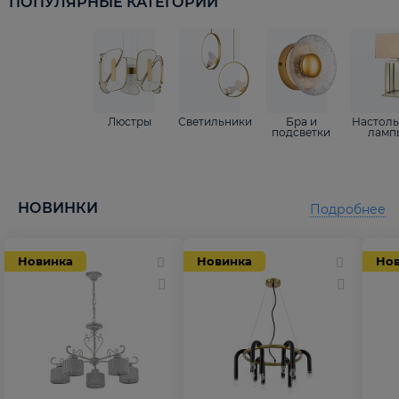
ПОПУЛЯРНЫЕ КАТЕГОРИИ
Люстры
Светильники
Бра и
Настол
подсветки
ламп
НОВИНКИ
Подробнее
Новинка
Новинка
Но