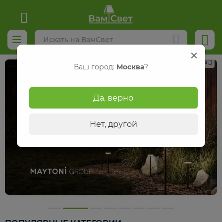
Реклама
Ваш город:
Москва
?
Да, верно
Нет, другой