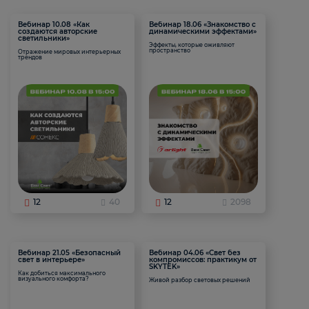
Вебинар 10.08 «Как
Вебинар 18.06 «Знакомство с
создаются авторские
динамическими эффектами»
светильники»
Эффекты, которые оживляют
пространство
Отражение мировых интерьерных
трендов
12
40
12
2098
Вебинар 21.05 «Безопасный
Вебинар 04.06 «Свет без
свет в интерьере»
компромиссов: практикум от
SKYTEK»
Как добиться максимального
визуального комфорта?
Живой разбор световых решений