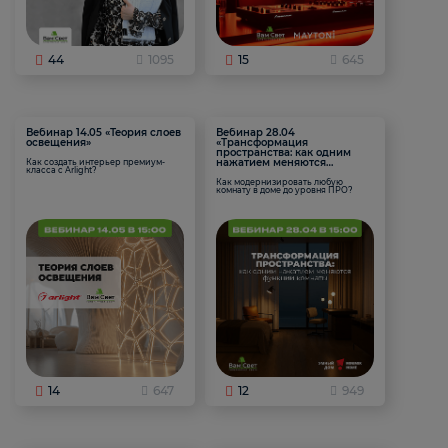
44
1095
15
645
Вебинар 14.05 «Теория слоев
Вебинар 28.04
освещения»
«Трансформация
пространства: как одним
нажатием меняются
Как создать интерьер премиум-
класса с Arlight?
функции комнаты
Как модернизировать любую
комнату в доме до уровня ПРО?
14
647
12
949