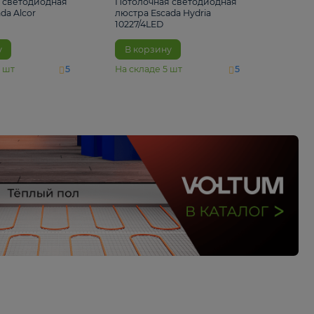
6 500 ₽
5 520 ₽
Потолочная светодиодная
Потолочная светод
люстра Escada Alcor
люстра Escada Hydri
10266/6LED
10227/4LED
В корзину
В корзину
На складе
11
шт
На складе
5
шт
5