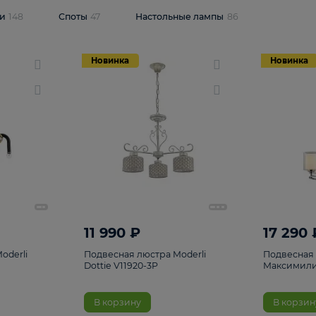
одсветки
148
Споты
47
Настольные лампы
86
Новинка