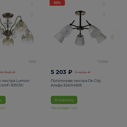
ие
8
30%
30%