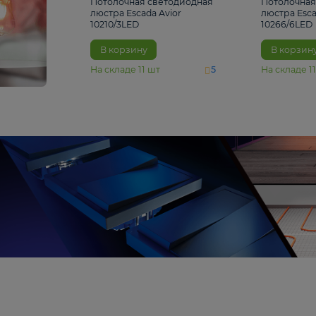
4 810 ₽
Потолочная светодиодная
люстра Escada Avior
10210/3LED
В корзину
На складе
11
шт
5