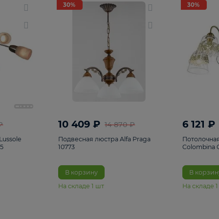
светки
96
Настольные лампы
5
Комплектующ
30%