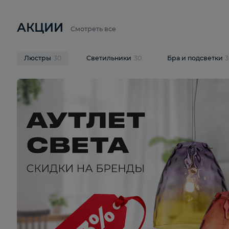
6 710 ₽
3 920 ₽
9 587 ₽
Подвесная люстра Lussole LSP-
Потолочная 
9941
Cevedale LSQ
В корзину
В корзину
На складе
1
шт
На складе
1
ш
АКЦИИ
Смотреть все
Люстры
30
Светильники
30
Бра и под