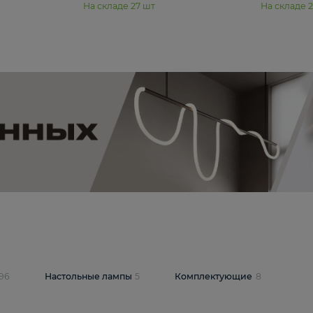
11 990 ₽
юстра Moderli
Подвесная люстра Moderli
12P
Dottie V11920-3P
В корзину
шт
На складе
27
шт