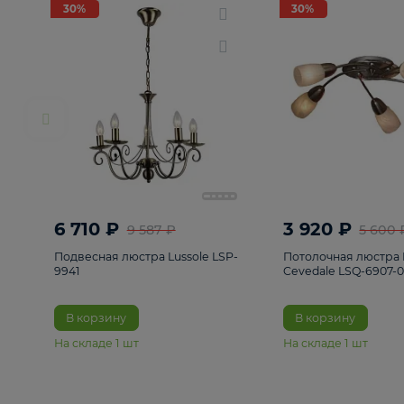
РАСПРОДАЖА
Смотреть все
Люстры
82
Светильники
222
Бра и под
30%
30%