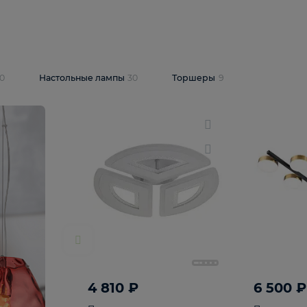
10 409 ₽
5 600 ₽
14 870 ₽
люстра Lussole
Подвесная люстра Alfa Praga
-6907-05
10773
В корзину
т
На складе
1
шт
светки
30
Настольные лампы
30
Торшеры
9