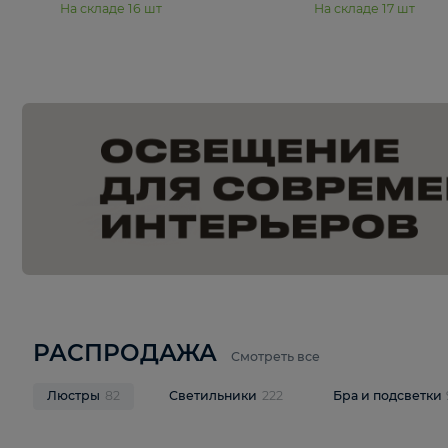
15 990 ₽
19 990 ₽
Подвесная люстра Moderli
Подвесная л
Dottie V11921-5P
Mireil V11914-
В корзину
В корзину
На складе
16
шт
На складе
17