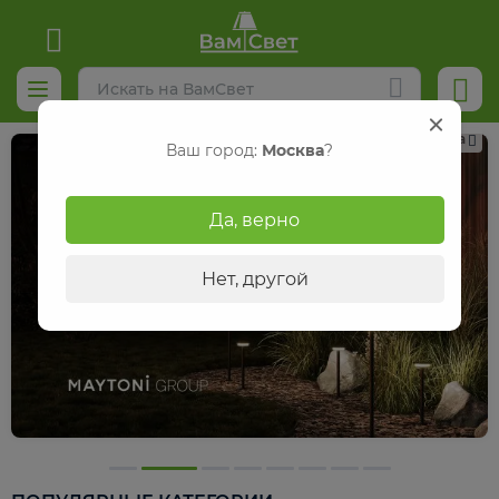
Реклама
Ваш город:
Москва
?
Да, верно
Нет, другой