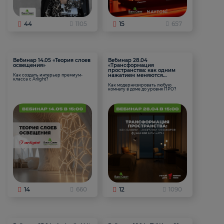
44
1105
15
657
Вебинар 14.05 «Теория слоев
Вебинар 28.04
освещения»
«Трансформация
пространства: как одним
нажатием меняются
Как создать интерьер премиум-
класса с Arlight?
функции комнаты
Как модернизировать любую
комнату в доме до уровня ПРО?
14
660
12
1090