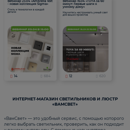
Вебинар 23.04 «Ambrella Volt
Вебинар 16.04 «TUYA за 60
- новая коллекция Sigma»
минут: первые шаги к
умному дому»
Стиль и технологии в каждой
детали
Научитесь настраивать умный свет
для ваших проектов
14
684
12
620
ИНТЕРНЕТ-МАГАЗИН СВЕТИЛЬНИКОВ И ЛЮСТР
«ВАМСВЕТ»
«ВамСвет» — это удобный сервис, с помощью которого
легко выбрать светильник, проверить, как он подходит