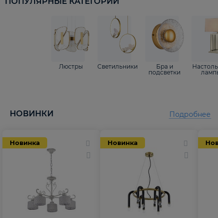
ПОПУЛЯРНЫЕ КАТЕГОРИИ
Люстры
Светильники
Бра и
Настол
подсветки
ламп
НОВИНКИ
Подробнее
Новинка
Новинка
Но