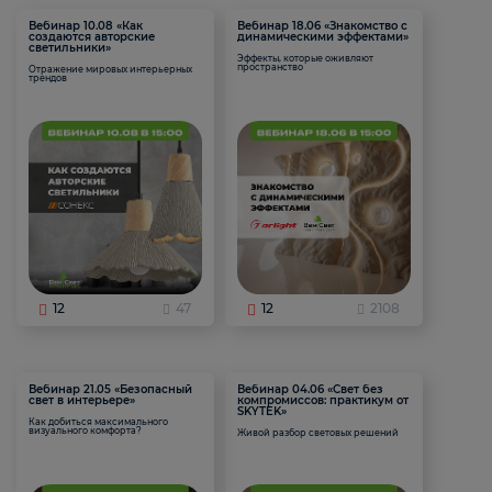
Вебинар 10.08 «Как
Вебинар 18.06 «Знакомство с
создаются авторские
динамическими эффектами»
светильники»
Эффекты, которые оживляют
пространство
Отражение мировых интерьерных
трендов
12
47
12
2108
Вебинар 21.05 «Безопасный
Вебинар 04.06 «Свет без
свет в интерьере»
компромиссов: практикум от
SKYTEK»
Как добиться максимального
визуального комфорта?
Живой разбор световых решений