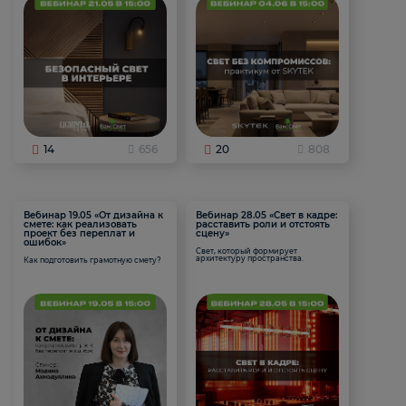
14
656
20
808
Вебинар 19.05 «От дизайна к
Вебинар 28.05 «Свет в кадре:
смете: как реализовать
расставить роли и отстоять
проект без переплат и
сцену»
ошибок»
Свет, который формирует
архитектуру пространства.
Как подготовить грамотную смету?