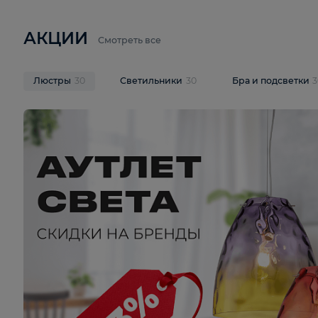
6 710 ₽
3 920 ₽
9 587 ₽
Подвесная люстра Lussole LSP-
Потолочная 
9941
Cevedale LSQ
В корзину
В корзину
На складе
1
шт
На складе
1
ш
АКЦИИ
Смотреть все
Люстры
30
Светильники
30
Бра и под