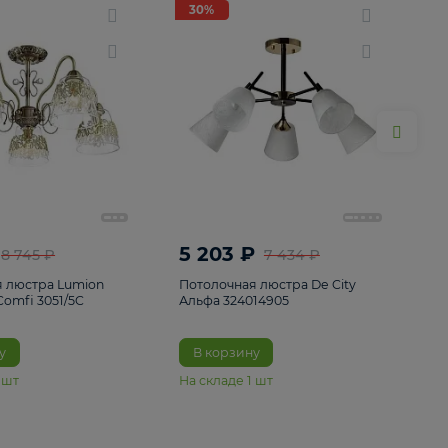
ие
8
30%
30%