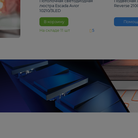
4 810 ₽
Потолочная светодиодная
люстра Escada Avior
10210/3LED
В корзину
На складе
11
шт
5