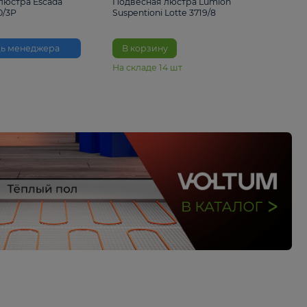
33%
6 230 ₽
4 490 ₽
6 680 
Подвесная люстра Escada
Подвесная люстра L
Reverse 2100/3P
Suspentioni Lotte 371
Помощь менеджера
В корзину
На складе
14
шт