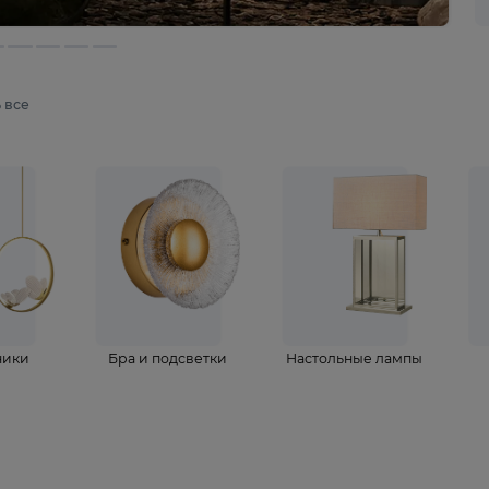
мотреть все
ветильники
Бра и подсветки
Настольные 