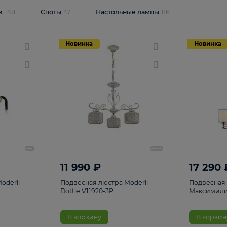
одсветки
148
Споты
47
Настольные лампы
86
Новинка