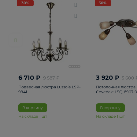
РАСПРОДАЖА
Смотреть все
Люстры
82
Светильники
222
Бра и под
30%
30%