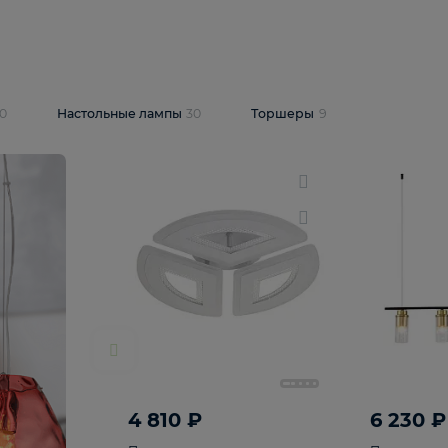
10 409 ₽
5 600 ₽
14 870 ₽
люстра Lussole
Подвесная люстра Alfa Praga
-6907-05
10773
В корзину
т
На складе
1
шт
светки
30
Настольные лампы
30
Торшеры
9