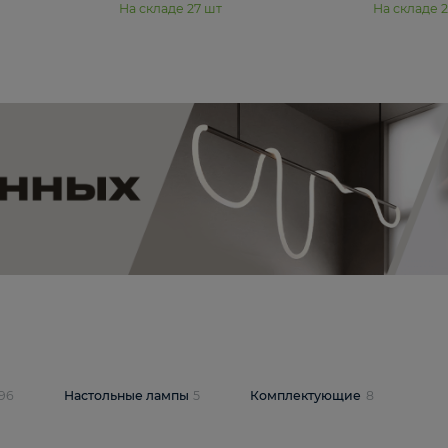
11 990 ₽
юстра Moderli
Подвесная люстра Moderli
12P
Dottie V11920-3P
В корзину
шт
На складе
27
шт