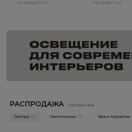
15 990 ₽
19 990 ₽
Подвесная люстра Moderli
Подвесная л
Dottie V11921-5P
Mireil V11914-
В корзину
В корзину
На складе
16
шт
На складе
17