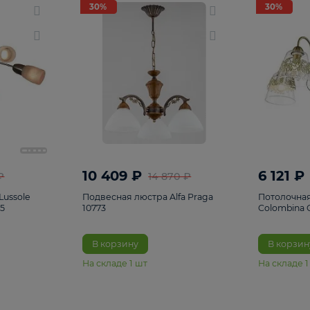
светки
96
Настольные лампы
5
Комплектующ
30%