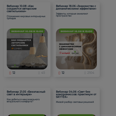
Вебинар 10.08 «Как
Вебинар 18.06 «Знакомство с
создаются авторские
динамическими эффектами»
светильники»
Эффекты, которые оживляют
пространство
Отражение мировых интерьерных
трендов
12
45
12
2104
Вебинар 21.05 «Безопасный
Вебинар 04.06 «Свет без
свет в интерьере»
компромиссов: практикум от
SKYTEK»
Как добиться максимального
визуального комфорта?
Живой разбор световых решений