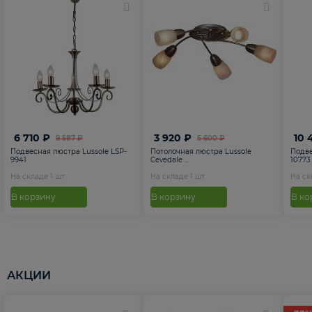
6 710 ₽
3 920 ₽
10 
9 587 ₽
5 600 ₽
Подвесная люстра Lussole LSP-
Потолочная люстра Lussole
Подве
9941
Cevedale ...
10773
На складе
1
шт
На складе
1
шт
На с
В корзину
В корзину
В ко
АКЦИИ