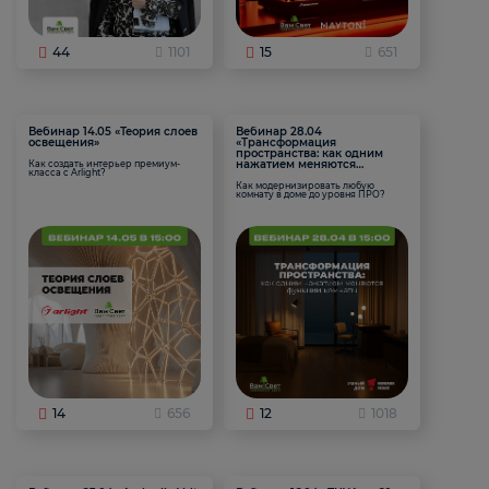
44
1101
15
651
Вебинар 14.05 «Теория слоев
Вебинар 28.04
освещения»
«Трансформация
пространства: как одним
нажатием меняются
Как создать интерьер премиум-
класса с Arlight?
функции комнаты
Как модернизировать любую
комнату в доме до уровня ПРО?
14
656
12
1018