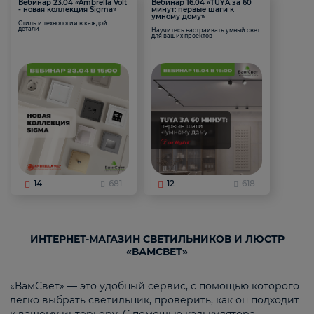
Вебинар 23.04 «Ambrella Volt
Вебинар 16.04 «TUYA за 60
- новая коллекция Sigma»
минут: первые шаги к
умному дому»
Стиль и технологии в каждой
детали
Научитесь настраивать умный свет
для ваших проектов
14
681
12
618
ИНТЕРНЕТ-МАГАЗИН СВЕТИЛЬНИКОВ И ЛЮСТР
«ВАМСВЕТ»
«ВамСвет» — это удобный сервис, с помощью которого
легко выбрать светильник, проверить, как он подходит