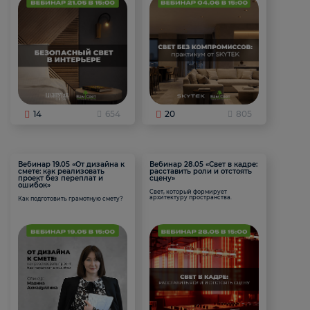
14
654
20
805
Вебинар 19.05 «От дизайна к
Вебинар 28.05 «Свет в кадре:
смете: как реализовать
расставить роли и отстоять
проект без переплат и
сцену»
ошибок»
Свет, который формирует
архитектуру пространства.
Как подготовить грамотную смету?