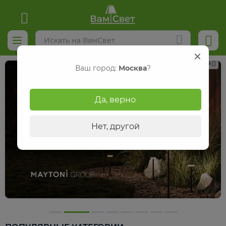
Реклама
Ваш город:
Москва
?
Да, верно
Нет, другой