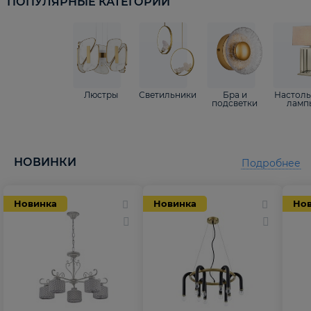
ПОПУЛЯРНЫЕ КАТЕГОРИИ
Люстры
Светильники
Бра и
Настол
подсветки
ламп
НОВИНКИ
Подробнее
Новинка
Новинка
Но