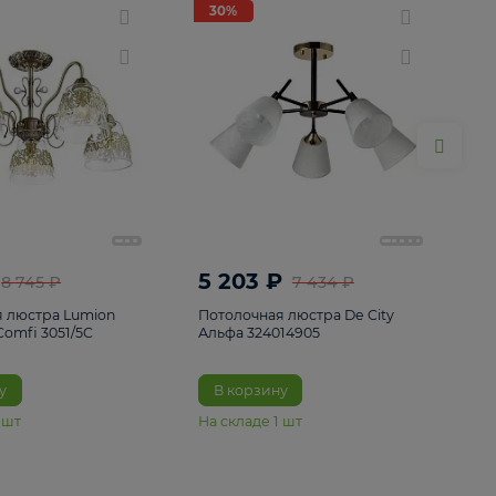
ие
8
30%
30%