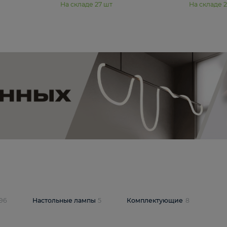
11 990 ₽
юстра Moderli
Подвесная люстра Moderli
12P
Dottie V11920-3P
В корзину
шт
На складе
27
шт