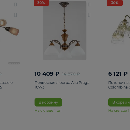
светки
96
Настольные лампы
5
Комплектующ
30%