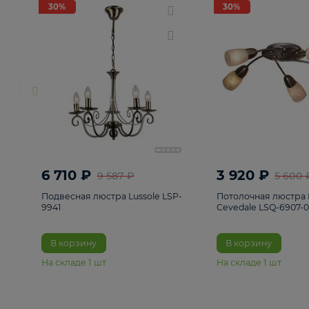
РАСПРОДАЖА
Смотреть все
Люстры
82
Светильники
222
Бра и под
30%
30%