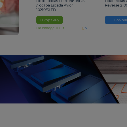
4 810 ₽
Потолочная светодиодная
люстра Escada Avior
10210/3LED
В корзину
На складе
11
шт
5