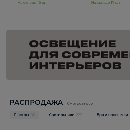
15 990 ₽
19 990 ₽
Подвесная люстра Moderli
Подвесная л
Dottie V11921-5P
Mireil V11914-
В корзину
В корзину
На складе
16
шт
На складе
17