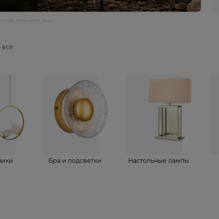
мотреть все
ветильники
Бра и подсветки
Настольные 