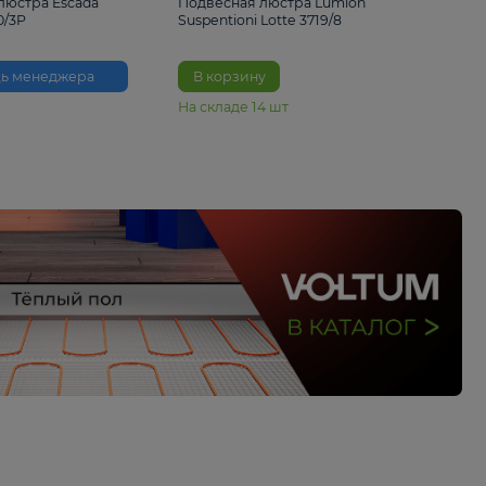
33%
6 230 ₽
4 490 ₽
6 680 
Подвесная люстра Escada
Подвесная люстра L
Reverse 2100/3P
Suspentioni Lotte 371
Помощь менеджера
В корзину
На складе
14
шт