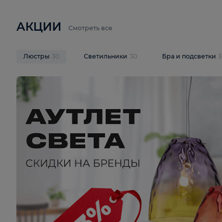
6 710 ₽
3 920 ₽
9 587 ₽
Подвесная люстра Lussole LSP-
Потолочная 
9941
Cevedale LSQ
В корзину
В корзину
На складе
1
шт
На складе
1
ш
АКЦИИ
Смотреть все
Люстры
30
Светильники
30
Бра и под