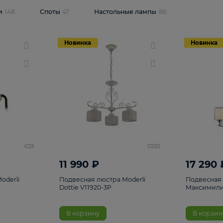
одсветки
148
Споты
47
Настольные лампы
86
Новинка