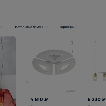
10 409 ₽
5 600 ₽
14 870 ₽
люстра Lussole
Подвесная люстра Alfa Praga
-6907-05
10773
В корзину
т
На складе
1
шт
светки
30
Настольные лампы
30
Торшеры
9