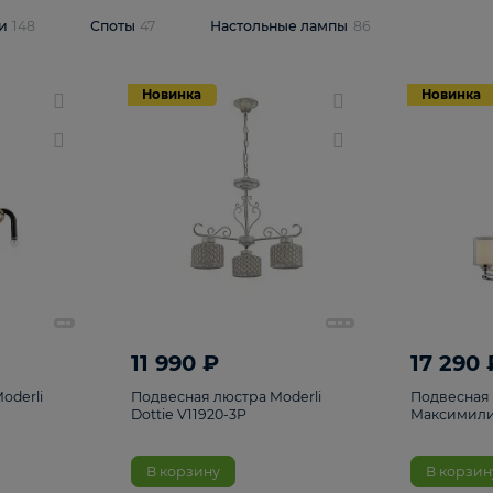
одсветки
148
Споты
47
Настольные лампы
86
Новинка