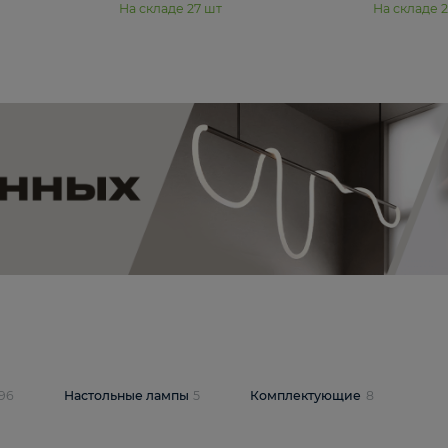
11 990 ₽
юстра Moderli
Подвесная люстра Moderli
12P
Dottie V11920-3P
В корзину
шт
На складе
27
шт