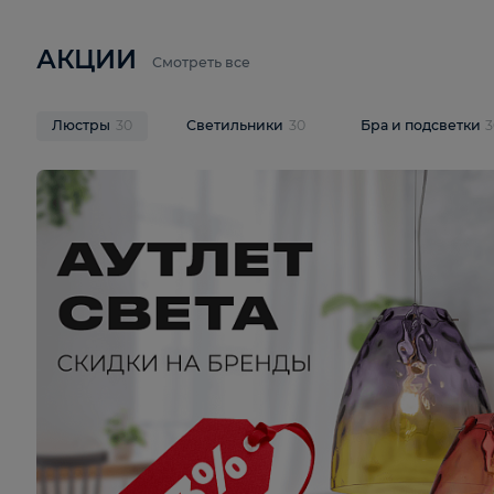
6 710 ₽
3 920 ₽
9 587 ₽
Подвесная люстра Lussole LSP-
Потолочная 
9941
Cevedale LSQ
В корзину
В корзину
На складе
1
шт
На складе
1
ш
АКЦИИ
Смотреть все
Люстры
30
Светильники
30
Бра и под