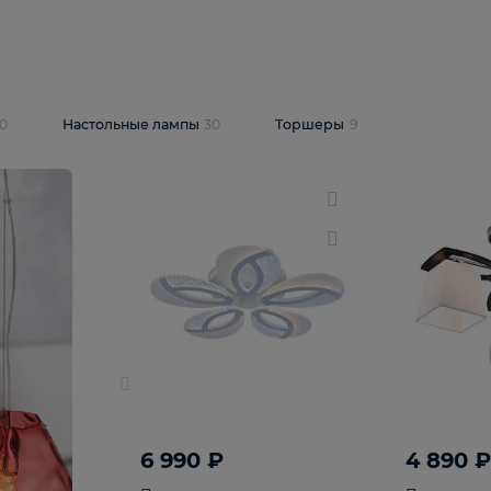
10 409 ₽
5 600 ₽
14 870 ₽
люстра Lussole
Подвесная люстра Alfa Praga
-6907-05
10773
В корзину
т
На складе
1
шт
светки
30
Настольные лампы
30
Торшеры
9