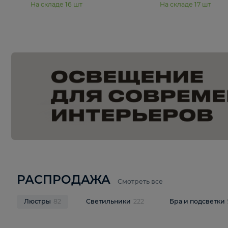
15 990 ₽
19 990 ₽
Подвесная люстра Moderli
Подвесная л
Dottie V11921-5P
Mireil V11914-
В корзину
В корзину
На складе
16
шт
На складе
17