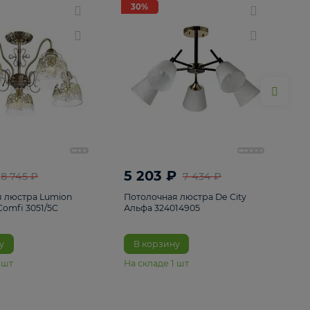
ие
8
30%
30%