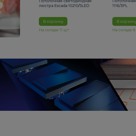
6 990 ₽
Потолочная светодиодная
люстра Escada 10210/5LED
В корзину
На складе
11
шт