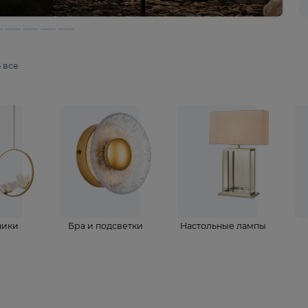
мотреть все
ветильники
Бра и подсветки
Настольные 