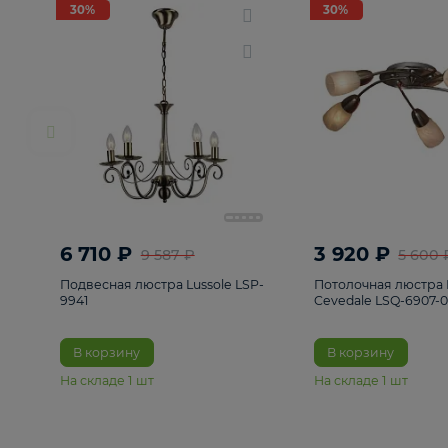
РАСПРОДАЖА
Смотреть все
Люстры
82
Светильники
222
Бра и под
30%
30%