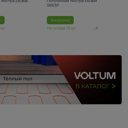
4 890 ₽
6 430 ₽
Потолочная люстра Escada
Потолочная люстра 
1116/3PL
599/3P
В корзину
В корзину
На складе
6
шт
На складе
10
шт