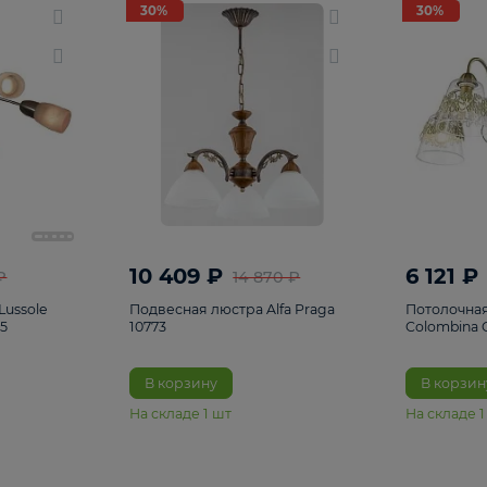
светки
96
Настольные лампы
5
Комплектующ
30%