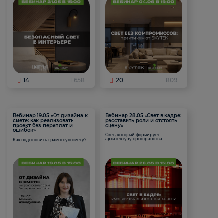
14
658
20
809
Вебинар 19.05 «От дизайна к
Вебинар 28.05 «Свет в кадре:
смете: как реализовать
расставить роли и отстоять
проект без переплат и
сцену»
ошибок»
Свет, который формирует
архитектуру пространства.
Как подготовить грамотную смету?