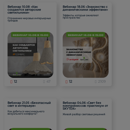
Вебинар 10.08 «Как
Вебинар 18.06 «Знакомство с
создаются авторские
динамическими эффектами»
светильники»
Эффекты, которые оживляют
пространство
Отражение мировых интерьерных
трендов
12
47
12
2109
Вебинар 21.05 «Безопасный
Вебинар 04.06 «Свет без
свет в интерьере»
компромиссов: практикум от
SKYTEK»
Как добиться максимального
визуального комфорта?
Живой разбор световых решений