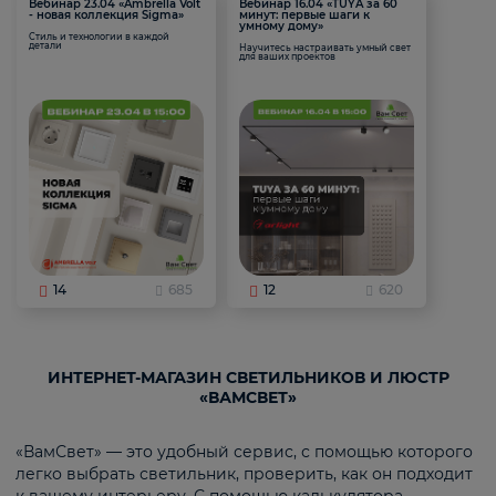
Вебинар 23.04 «Ambrella Volt
Вебинар 16.04 «TUYA за 60
- новая коллекция Sigma»
минут: первые шаги к
умному дому»
Стиль и технологии в каждой
детали
Научитесь настраивать умный свет
для ваших проектов
14
685
12
620
ИНТЕРНЕТ-МАГАЗИН СВЕТИЛЬНИКОВ И ЛЮСТР
«ВАМСВЕТ»
«ВамСвет» — это удобный сервис, с помощью которого
легко выбрать светильник, проверить, как он подходит