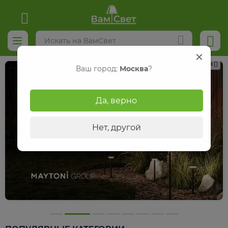
Реклама
Ваш город:
Москва
?
Да, верно
Нет, другой