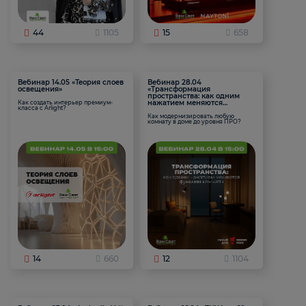
44
1105
15
658
Вебинар 14.05 «Теория слоев
Вебинар 28.04
освещения»
«Трансформация
пространства: как одним
нажатием меняются
Как создать интерьер премиум-
класса с Arlight?
функции комнаты
Как модернизировать любую
комнату в доме до уровня ПРО?
14
660
12
1104