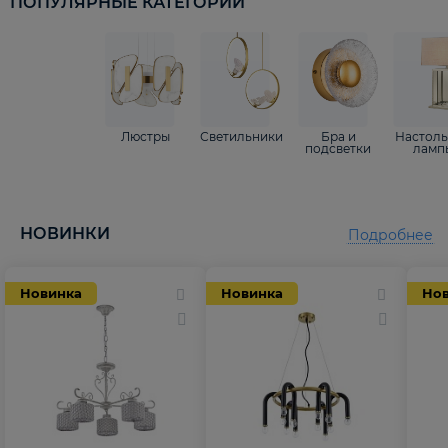
ПОПУЛЯРНЫЕ КАТЕГОРИИ
Люстры
Светильники
Бра и
Настол
подсветки
ламп
НОВИНКИ
Подробнее
Новинка
Новинка
Но