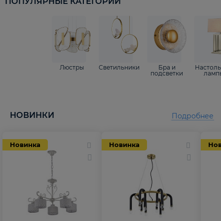
ПОПУЛЯРНЫЕ КАТЕГОРИИ
Люстры
Светильники
Бра и
Настол
подсветки
ламп
НОВИНКИ
Подробнее
Новинка
Новинка
Но