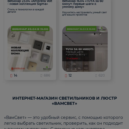
Вебинар 23.04 «Ambrella Volt
Вебинар 16.04 «TUYA за 60
- новая коллекция Sigma»
минут: первые шаги к
умному дому»
Стиль и технологии в каждой
детали
Научитесь настраивать умный свет
для ваших проектов
14
686
12
620
ИНТЕРНЕТ-МАГАЗИН СВЕТИЛЬНИКОВ И ЛЮСТР
«ВАМСВЕТ»
«ВамСвет» — это удобный сервис, с помощью которого
легко выбрать светильник, проверить, как он подходит