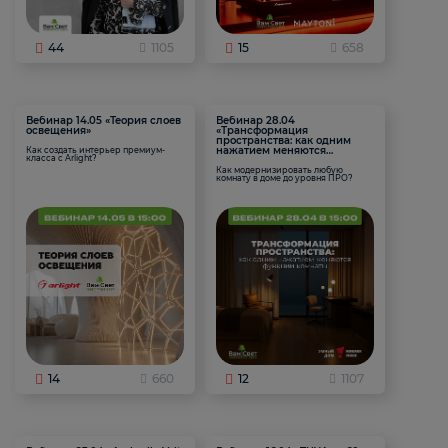
44
1105
15
658
Вебинар 14.05 «Теория слоев
Вебинар 28.04
освещения»
«Трансформация
пространства: как одним
нажатием меняются
Как создать интерьер премиум-
класса с Arlight?
функции комнаты
Как модернизировать любую
комнату в доме до уровня ПРО?
14
660
12
1107