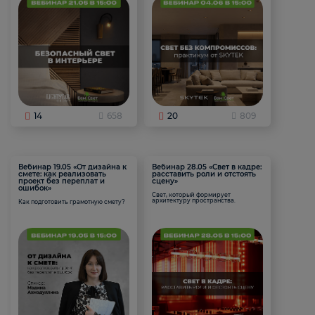
14
658
20
809
Вебинар 19.05 «От дизайна к
Вебинар 28.05 «Свет в кадре:
смете: как реализовать
расставить роли и отстоять
проект без переплат и
сцену»
ошибок»
Свет, который формирует
архитектуру пространства.
Как подготовить грамотную смету?