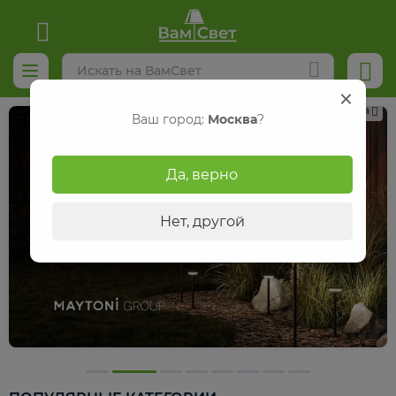
Реклама
Ваш город:
Москва
?
Да, верно
Нет, другой