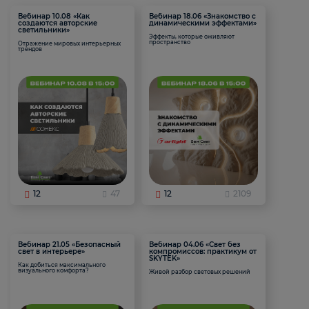
Вебинар 10.08 «Как
Вебинар 18.06 «Знакомство с
создаются авторские
динамическими эффектами»
светильники»
Эффекты, которые оживляют
пространство
Отражение мировых интерьерных
трендов
12
47
12
2109
Вебинар 21.05 «Безопасный
Вебинар 04.06 «Свет без
свет в интерьере»
компромиссов: практикум от
SKYTEK»
Как добиться максимального
визуального комфорта?
Живой разбор световых решений