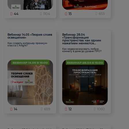
44
1104
15
655
Вебинар 14.05 «Теория слоев
Вебинар 28.04
освещения»
«Трансформация
пространства: как одним
нажатием меняются
Как создать интерьер премиум-
класса с Arlight?
функции комнаты
Как модернизировать любую
комнату в доме до уровня ПРО?
14
659
12
1060