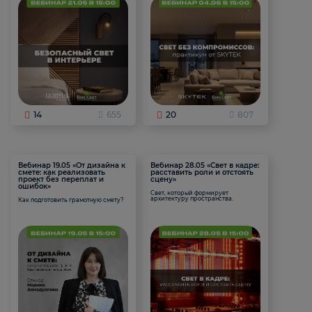
14
655
20
807
Вебинар 19.05 «От дизайна к
Вебинар 28.05 «Свет в кадре:
смете: как реализовать
расставить роли и отстоять
проект без переплат и
сцену»
ошибок»
Свет, который формирует
архитектуру пространства.
Как подготовить грамотную смету?