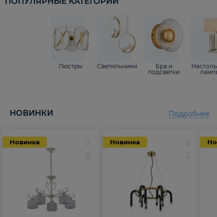
ПОПУЛЯРНЫЕ КАТЕГОРИИ
Люстры
Светильники
Бра и
Настол
подсветки
ламп
НОВИНКИ
Подробнее
Новинка
Новинка
Но