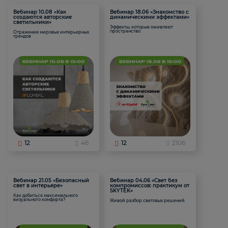
Вебинар 10.08 «Как
Вебинар 18.06 «Знакомство с
создаются авторские
динамическими эффектами»
светильники»
Эффекты, которые оживляют
пространство
Отражение мировых интерьерных
трендов
12
46
12
2106
Вебинар 21.05 «Безопасный
Вебинар 04.06 «Свет без
свет в интерьере»
компромиссов: практикум от
SKYTEK»
Как добиться максимального
визуального комфорта?
Живой разбор световых решений