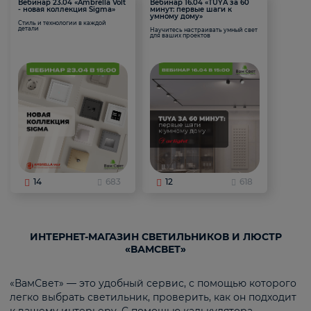
Вебинар 23.04 «Ambrella Volt
Вебинар 16.04 «TUYA за 60
- новая коллекция Sigma»
минут: первые шаги к
умному дому»
Стиль и технологии в каждой
детали
Научитесь настраивать умный свет
для ваших проектов
14
683
12
618
ИНТЕРНЕТ-МАГАЗИН СВЕТИЛЬНИКОВ И ЛЮСТР
«ВАМСВЕТ»
«ВамСвет» — это удобный сервис, с помощью которого
легко выбрать светильник, проверить, как он подходит