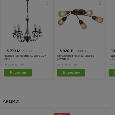
6 710 ₽
3 920 ₽
1
9 587 ₽
5 600 ₽
Подвесная люстра Lussole LSP-
Потолочная люстра Lussole
Подв
9941
Cevedale ...
1077
На складе
1
шт
На складе
1
шт
На 
В корзину
В корзину
АКЦИИ