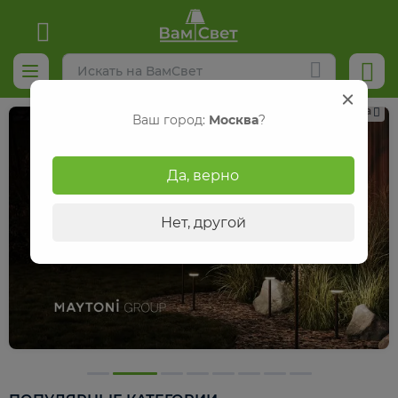
Реклама
Ваш город:
Москва
?
Да, верно
Нет, другой