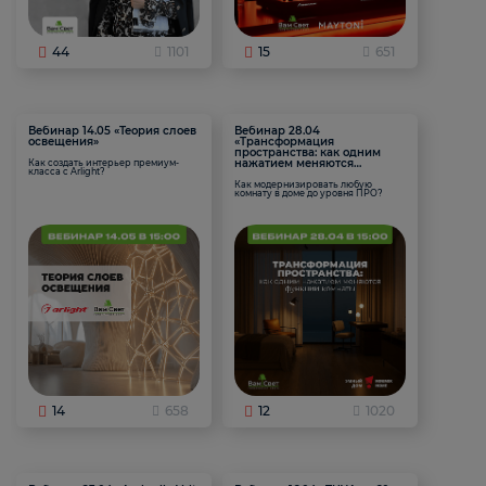
44
1101
15
651
Вебинар 14.05 «Теория слоев
Вебинар 28.04
освещения»
«Трансформация
пространства: как одним
нажатием меняются
Как создать интерьер премиум-
класса с Arlight?
функции комнаты
Как модернизировать любую
комнату в доме до уровня ПРО?
14
658
12
1020