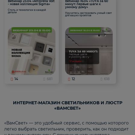
Вебинар 23.04 «Ambrella Volt
Вебинар 16.04 «TUYA за 60
- новая коллекция Sigma»
минут: первые шаги к
умному дому»
Стиль и технологии в каждой
детали
Научитесь настраивать умный свет
для ваших проектов
14
681
12
618
ИНТЕРНЕТ-МАГАЗИН СВЕТИЛЬНИКОВ И ЛЮСТР
«ВАМСВЕТ»
«ВамСвет» — это удобный сервис, с помощью которого
легко выбрать светильник, проверить, как он подходит