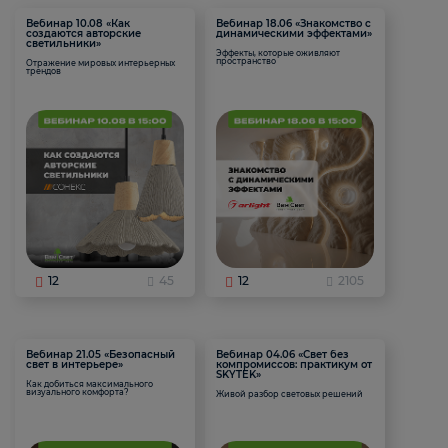
Вебинар 10.08 «Как
Вебинар 18.06 «Знакомство с
создаются авторские
динамическими эффектами»
светильники»
Эффекты, которые оживляют
пространство
Отражение мировых интерьерных
трендов
12
45
12
2105
Вебинар 21.05 «Безопасный
Вебинар 04.06 «Свет без
свет в интерьере»
компромиссов: практикум от
SKYTEK»
Как добиться максимального
визуального комфорта?
Живой разбор световых решений