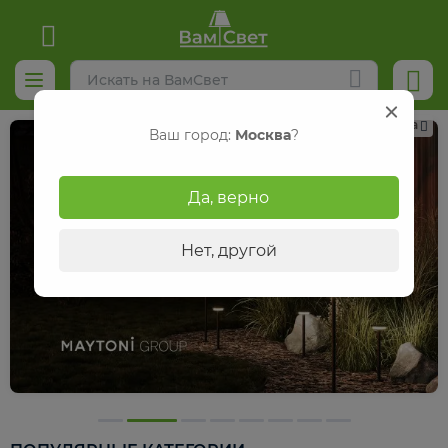
Реклама
Ваш город:
Москва
?
Да, верно
Нет, другой