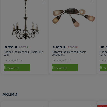
6 710 ₽
3 920 ₽
10 
9 587 ₽
5 600 ₽
Подвесная люстра Lussole LSP-
Потолочная люстра Lussole
Подве
9941
Cevedale ...
10773
На складе
1
шт
На складе
1
шт
На с
В корзину
В корзину
В ко
АКЦИИ