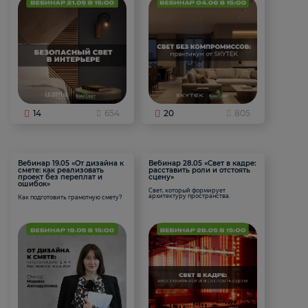
14
654
20
805
Вебинар 19.05 «От дизайна к
Вебинар 28.05 «Свет в кадре:
смете: как реализовать
расставить роли и отстоять
проект без переплат и
сцену»
ошибок»
Свет, который формирует
архитектуру пространства.
Как подготовить грамотную смету?