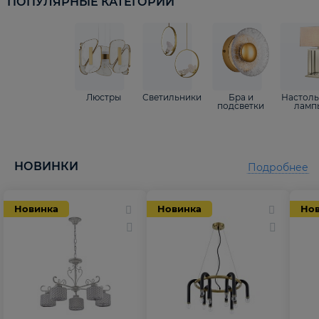
ПОПУЛЯРНЫЕ КАТЕГОРИИ
Люстры
Светильники
Бра и
Настол
подсветки
ламп
НОВИНКИ
Подробнее
Новинка
Новинка
Но