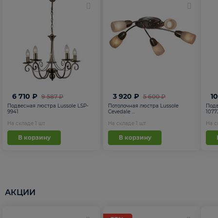
6 710 ₽
3 920 ₽
1
9 587 ₽
5 600 ₽
Подвесная люстра Lussole LSP-
Потолочная люстра Lussole
Подв
9941
Cevedale ...
1077
На складе
1
шт
На складе
1
шт
На 
В корзину
В корзину
АКЦИИ