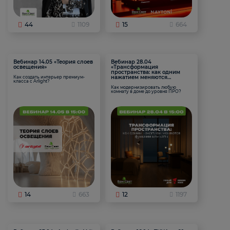
44
1109
15
664
Вебинар 14.05 «Теория слоев
Вебинар 28.04
освещения»
«Трансформация
пространства: как одним
нажатием меняются
Как создать интерьер премиум-
класса с Arlight?
функции комнаты
Как модернизировать любую
комнату в доме до уровня ПРО?
14
663
12
1197