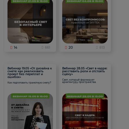
14
661
20
813
Вебинар 19.05 «От дизайна к
Вебинар 28.05 «Свет в кадре:
смете: как реализовать
расставить роли и отстоять
проект без переплат и
сцену»
ошибок»
Свет, который формирует
архитектуру пространства.
Как подготовить грамотную смету?