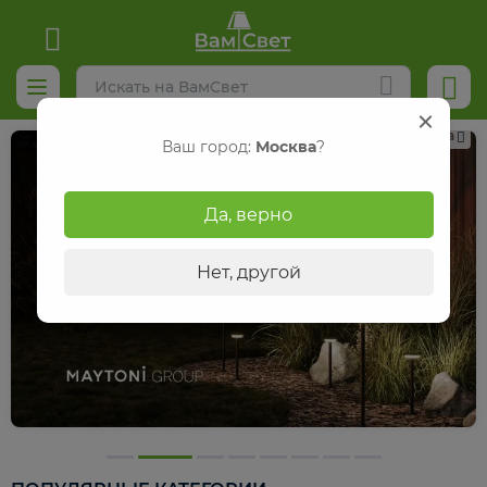
Реклама
Ваш город:
Москва
?
Да, верно
Нет, другой