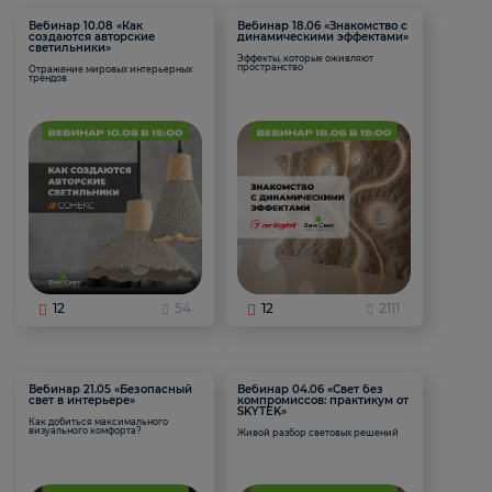
Вебинар 10.08 «Как
Вебинар 18.06 «Знакомство с
создаются авторские
динамическими эффектами»
светильники»
Эффекты, которые оживляют
пространство
Отражение мировых интерьерных
трендов
12
54
12
2111
Вебинар 21.05 «Безопасный
Вебинар 04.06 «Свет без
свет в интерьере»
компромиссов: практикум от
SKYTEK»
Как добиться максимального
визуального комфорта?
Живой разбор световых решений