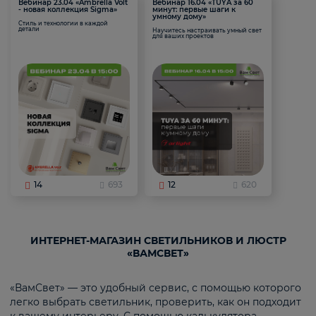
Вебинар 23.04 «Ambrella Volt
Вебинар 16.04 «TUYA за 60
- новая коллекция Sigma»
минут: первые шаги к
умному дому»
Стиль и технологии в каждой
детали
Научитесь настраивать умный свет
для ваших проектов
14
693
12
620
ИНТЕРНЕТ-МАГАЗИН СВЕТИЛЬНИКОВ И ЛЮСТР
«ВАМСВЕТ»
«ВамСвет» — это удобный сервис, с помощью которого
легко выбрать светильник, проверить, как он подходит