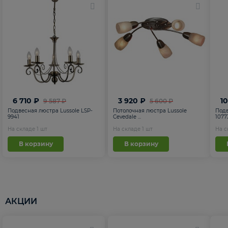
6 710 ₽
3 920 ₽
1
9 587 ₽
5 600 ₽
Подвесная люстра Lussole LSP-
Потолочная люстра Lussole
Подв
9941
Cevedale ...
1077
На складе
1
шт
На складе
1
шт
На 
В корзину
В корзину
АКЦИИ