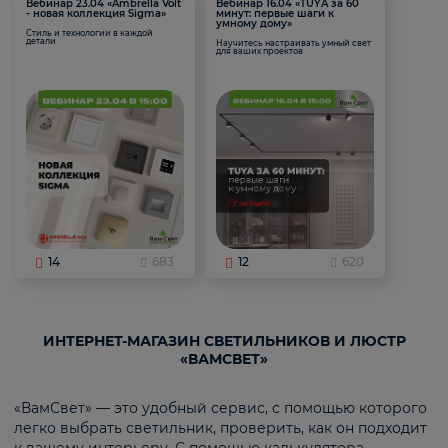
Вебинар 23.04 «Ambrella Volt
Вебинар 16.04 «TUYA за 60
- новая коллекция Sigma»
минут: первые шаги к
умному дому»
Стиль и технологии в каждой
детали
Научитесь настраивать умный свет
для ваших проектов
14
683
12
620
ИНТЕРНЕТ-МАГАЗИН СВЕТИЛЬНИКОВ И ЛЮСТР
«ВАМСВЕТ»
«ВамСвет» — это удобный сервис, с помощью которого
легко выбрать светильник, проверить, как он подходит