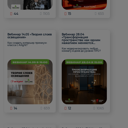
44
1105
15
655
Вебинар 14.05 «Теория слоев
Вебинар 28.04
освещения»
«Трансформация
пространства: как одним
нажатием меняются
Как создать интерьер премиум-
класса с Arlight?
функции комнаты
Как модернизировать любую
комнату в доме до уровня ПРО?
14
659
12
1065