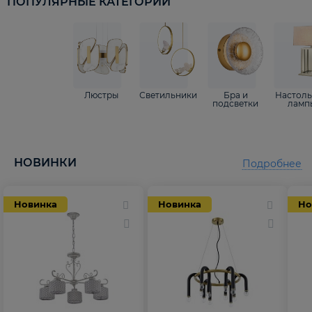
ПОПУЛЯРНЫЕ КАТЕГОРИИ
Люстры
Светильники
Бра и
Настол
подсветки
ламп
НОВИНКИ
Подробнее
Новинка
Новинка
Но