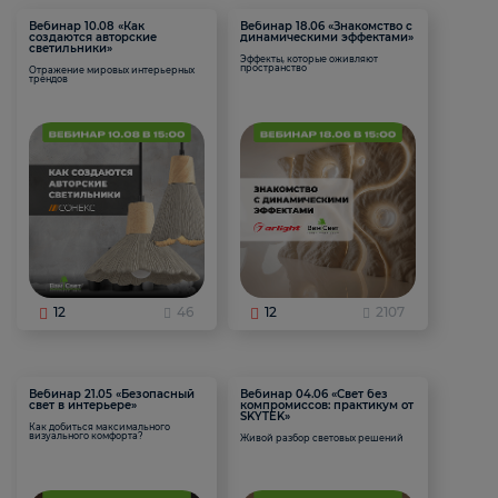
Вебинар 10.08 «Как
Вебинар 18.06 «Знакомство с
создаются авторские
динамическими эффектами»
светильники»
Эффекты, которые оживляют
пространство
Отражение мировых интерьерных
трендов
12
46
12
2107
Вебинар 21.05 «Безопасный
Вебинар 04.06 «Свет без
свет в интерьере»
компромиссов: практикум от
SKYTEK»
Как добиться максимального
визуального комфорта?
Живой разбор световых решений