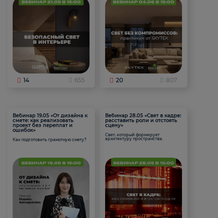
14
655
20
807
Вебинар 19.05 «От дизайна к
Вебинар 28.05 «Свет в кадре:
смете: как реализовать
расставить роли и отстоять
проект без переплат и
сцену»
ошибок»
Свет, который формирует
архитектуру пространства.
Как подготовить грамотную смету?