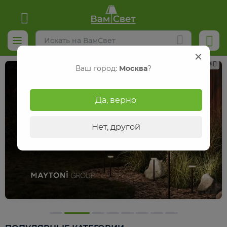
Реклама
Ваш город:
Москва
?
Да, верно
Нет, другой