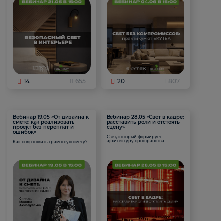
14
655
20
807
Вебинар 19.05 «От дизайна к
Вебинар 28.05 «Свет в кадре:
смете: как реализовать
расставить роли и отстоять
проект без переплат и
сцену»
ошибок»
Свет, который формирует
архитектуру пространства.
Как подготовить грамотную смету?