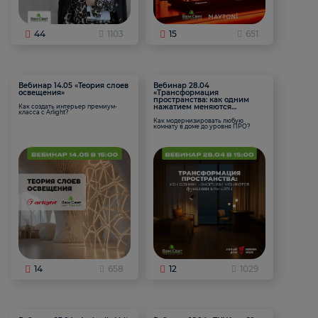
44
1103
15
651
Вебинар 14.05 «Теория слоев
Вебинар 28.04
освещения»
«Трансформация
пространства: как одним
нажатием меняются
Как создать интерьер премиум-
класса с Arlight?
функции комнаты
Как модернизировать любую
комнату в доме до уровня ПРО?
14
658
12
1029