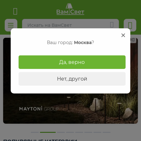
Реклама
Ваш город:
Москва
?
Да, верно
Нет, другой