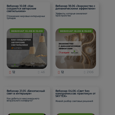
Вебинар 10.08 «Как
Вебинар 18.06 «Знакомство с
создаются авторские
динамическими эффектами»
светильники»
Эффекты, которые оживляют
пространство
Отражение мировых интерьерных
трендов
12
46
12
2106
Вебинар 21.05 «Безопасный
Вебинар 04.06 «Свет без
свет в интерьере»
компромиссов: практикум от
SKYTEK»
Как добиться максимального
визуального комфорта?
Живой разбор световых решений