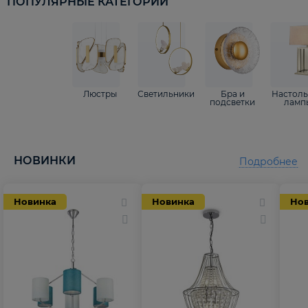
ПОПУЛЯРНЫЕ КАТЕГОРИИ
Люстры
Светильники
Бра и
Настол
подсветки
ламп
НОВИНКИ
Подробнее
Новинка
Новинка
Но