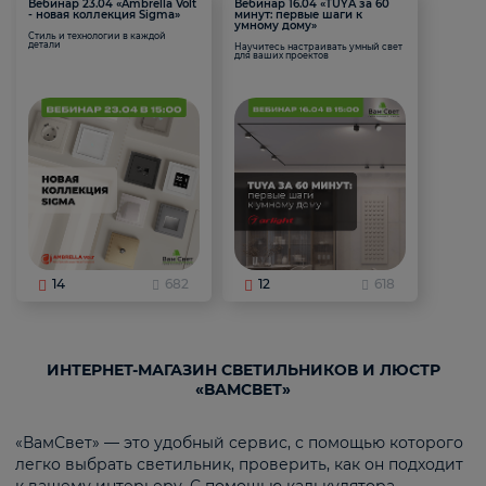
Вебинар 23.04 «Ambrella Volt
Вебинар 16.04 «TUYA за 60
- новая коллекция Sigma»
минут: первые шаги к
умному дому»
Стиль и технологии в каждой
детали
Научитесь настраивать умный свет
для ваших проектов
14
682
12
618
ИНТЕРНЕТ-МАГАЗИН СВЕТИЛЬНИКОВ И ЛЮСТР
«ВАМСВЕТ»
«ВамСвет» — это удобный сервис, с помощью которого
легко выбрать светильник, проверить, как он подходит