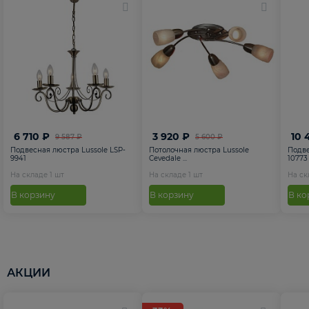
6 710 ₽
3 920 ₽
10 
9 587 ₽
5 600 ₽
Подвесная люстра Lussole LSP-
Потолочная люстра Lussole
Подве
9941
Cevedale ...
10773
На складе
1
шт
На складе
1
шт
На с
В корзину
В корзину
В ко
АКЦИИ