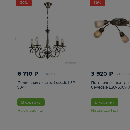
РАСПРОДАЖА
Смотреть все
Люстры
82
Светильники
222
Бра и под
30%
30%