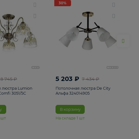
ие
8
30%
30%