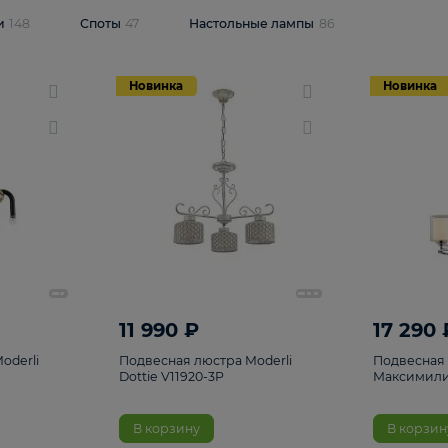
одсветки
148
Споты
47
Настольные лампы
86
Новинка