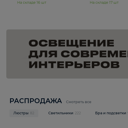
15 990 ₽
19 990 ₽
Подвесная люстра Moderli
Подвесная л
Dottie V11921-5P
Mireil V11914-
В корзину
В корзину
На складе
16
шт
На складе
17