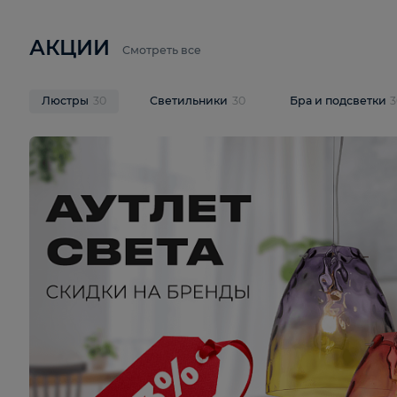
6 710 ₽
3 920 ₽
9 587 ₽
Подвесная люстра Lussole LSP-
Потолочная 
9941
Cevedale LSQ
В корзину
В корзину
На складе
1
шт
На складе
1
ш
АКЦИИ
Смотреть все
Люстры
30
Светильники
30
Бра и под