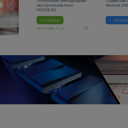
4 810 ₽
Потолочная светодиодная
люстра Escada Avior
10210/3LED
В корзину
На складе
11
шт
5