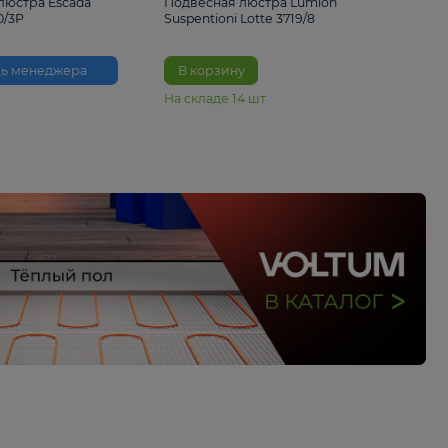
33%
6 230 ₽
4 490 ₽
6 680 
Подвесная люстра Escada
Подвесная люстра L
Reverse 2100/3P
Suspentioni Lotte 371
Помощь менеджера
В корзину
На складе
14
шт