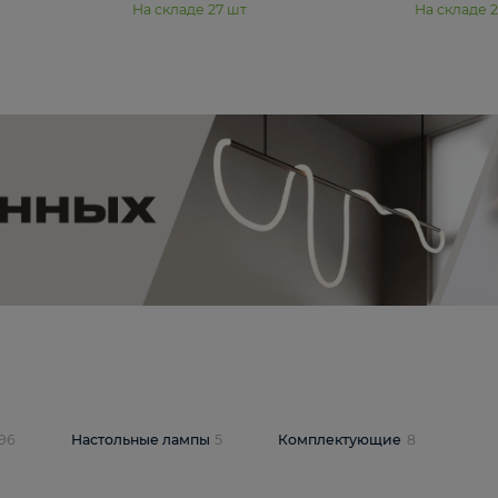
11 990 ₽
юстра Moderli
Подвесная люстра Moderli
12P
Dottie V11920-3P
В корзину
шт
На складе
27
шт