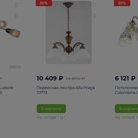
светки
96
Настольные лампы
5
Комплектующ
30%