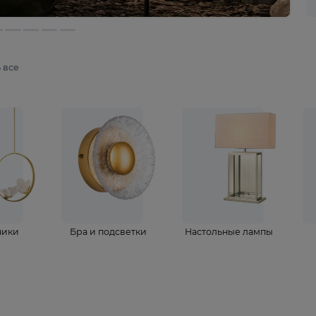
мотреть все
ветильники
Бра и подсветки
Настольные 