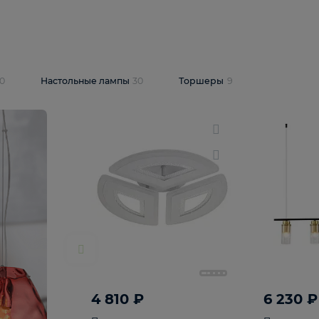
10 409 ₽
5 600 ₽
14 870 ₽
люстра Lussole
Подвесная люстра Alfa Praga
-6907-05
10773
В корзину
т
На складе
1
шт
светки
30
Настольные лампы
30
Торшеры
9