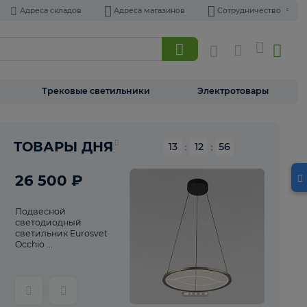
Адреса складов
Адреса магазинов
Торшеры
Трековые светильники
Э
Реклама
ТОВАРЫ ДНЯ
13
:
12
26 500 ₽
Подвесной
светодиодный
светильник Eurosvet
Occhio ...