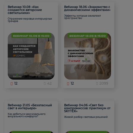
Вебинар 10.08 «Как
Вебинар 18.06 «Знакомство с
создаются авторские
динамическими эффектами»
светильники»
Эффекты, которые оживляют
пространство
Отражение мировых интерьерных
трендов
12
42
12
2099
Вебинар 21.05 «Безопасный
Вебинар 04.06 «Свет без
свет в интерьере»
компромиссов: практикум от
SKYTEK»
Как добиться максимального
визуального комфорта?
Живой разбор световых решений