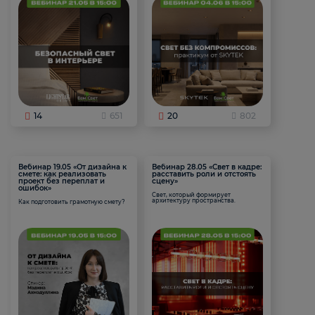
14
651
20
802
Вебинар 19.05 «От дизайна к
Вебинар 28.05 «Свет в кадре:
смете: как реализовать
расставить роли и отстоять
проект без переплат и
сцену»
ошибок»
Свет, который формирует
архитектуру пространства.
Как подготовить грамотную смету?