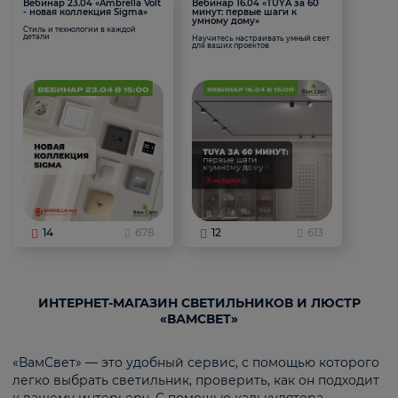
Вебинар 23.04 «Ambrella Volt
Вебинар 16.04 «TUYA за 60
- новая коллекция Sigma»
минут: первые шаги к
умному дому»
Стиль и технологии в каждой
детали
Научитесь настраивать умный свет
для ваших проектов
14
678
12
613
ИНТЕРНЕТ-МАГАЗИН СВЕТИЛЬНИКОВ И ЛЮСТР
«ВАМСВЕТ»
«ВамСвет» — это удобный сервис, с помощью которого
легко выбрать светильник, проверить, как он подходит