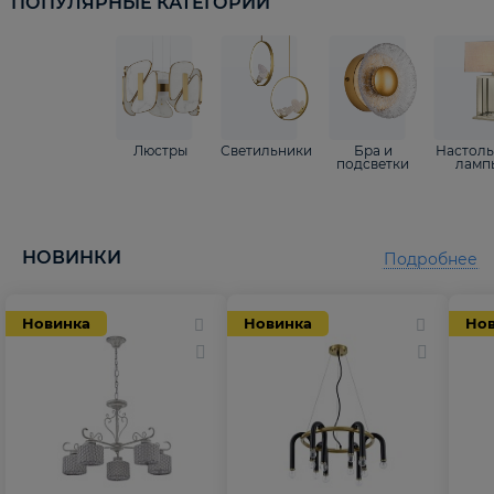
ПОПУЛЯРНЫЕ КАТЕГОРИИ
Люстры
Светильники
Бра и
Настол
подсветки
ламп
НОВИНКИ
Подробнее
Новинка
Новинка
Но