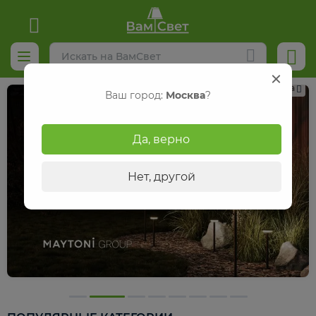
Реклама
Ваш город:
Москва
?
Да, верно
Нет, другой