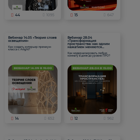
44
1095
15
647
Вебинар 14.05 «Теория слоев
Вебинар 28.04
освещения»
«Трансформация
пространства: как одним
нажатием меняются
Как создать интерьер премиум-
класса с Arlight?
функции комнаты
Как модернизировать любую
комнату в доме до уровня ПРО?
14
652
12
962