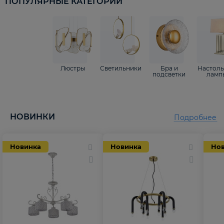
ПОПУЛЯРНЫЕ КАТЕГОРИИ
Люстры
Светильники
Бра и
Настол
подсветки
ламп
НОВИНКИ
Подробнее
Новинка
Новинка
Но