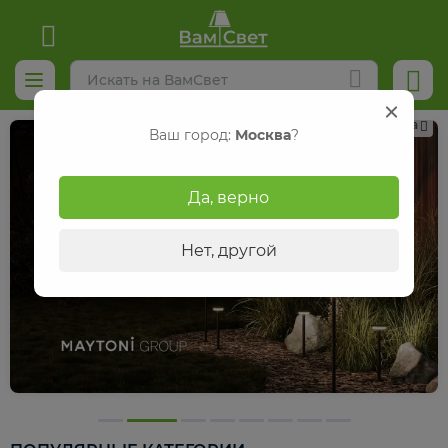
Реклама
Ваш город:
Москва
?
Да, верно
Нет, другой