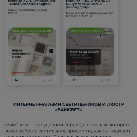
Вебинар 23.04 «Ambrella Volt
Вебинар 16.04 «TUYA за 60
- новая коллекция Sigma»
минут: первые шаги к
умному дому»
Стиль и технологии в каждой
детали
Научитесь настраивать умный свет
для ваших проектов
14
683
12
620
ИНТЕРНЕТ-МАГАЗИН СВЕТИЛЬНИКОВ И ЛЮСТР
«ВАМСВЕТ»
«ВамСвет» — это удобный сервис, с помощью которого
легко выбрать светильник, проверить, как он подходит