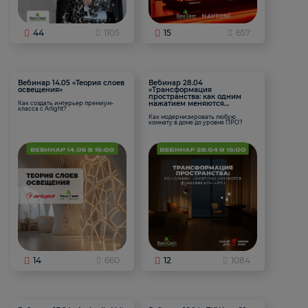
44
1105
15
657
Вебинар 14.05 «Теория слоев
Вебинар 28.04
освещения»
«Трансформация
пространства: как одним
нажатием меняются
Как создать интерьер премиум-
класса с Arlight?
функции комнаты
Как модернизировать любую
комнату в доме до уровня ПРО?
14
660
12
1084