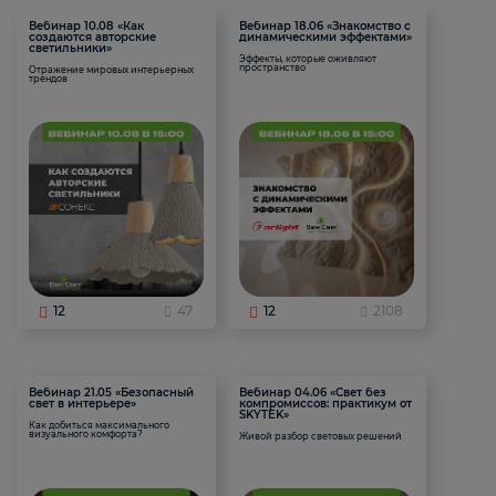
Вебинар 10.08 «Как
Вебинар 18.06 «Знакомство с
создаются авторские
динамическими эффектами»
светильники»
Эффекты, которые оживляют
пространство
Отражение мировых интерьерных
трендов
12
47
12
2108
Вебинар 21.05 «Безопасный
Вебинар 04.06 «Свет без
свет в интерьере»
компромиссов: практикум от
SKYTEK»
Как добиться максимального
визуального комфорта?
Живой разбор световых решений