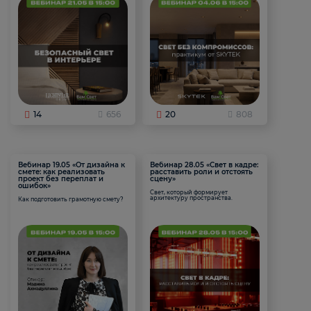
14
656
20
808
Вебинар 19.05 «От дизайна к
Вебинар 28.05 «Свет в кадре:
смете: как реализовать
расставить роли и отстоять
проект без переплат и
сцену»
ошибок»
Свет, который формирует
архитектуру пространства.
Как подготовить грамотную смету?