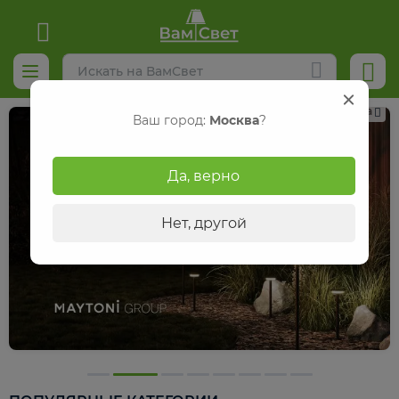
Реклама
Ваш город:
Москва
?
Да, верно
Нет, другой