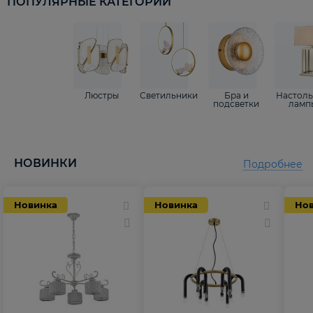
ПОПУЛЯРНЫЕ КАТЕГОРИИ
Люстры
Светильники
Бра и
Настол
подсветки
ламп
НОВИНКИ
Подробнее
Новинка
Новинка
Но