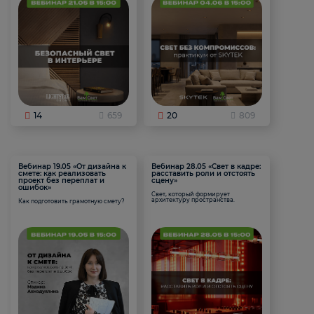
14
659
20
809
Вебинар 19.05 «От дизайна к
Вебинар 28.05 «Свет в кадре:
смете: как реализовать
расставить роли и отстоять
проект без переплат и
сцену»
ошибок»
Свет, который формирует
архитектуру пространства.
Как подготовить грамотную смету?