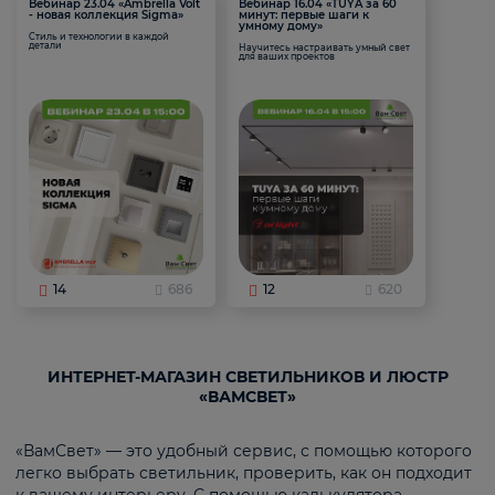
Вебинар 23.04 «Ambrella Volt
Вебинар 16.04 «TUYA за 60
- новая коллекция Sigma»
минут: первые шаги к
умному дому»
Стиль и технологии в каждой
детали
Научитесь настраивать умный свет
для ваших проектов
14
686
12
620
ИНТЕРНЕТ-МАГАЗИН СВЕТИЛЬНИКОВ И ЛЮСТР
«ВАМСВЕТ»
«ВамСвет» — это удобный сервис, с помощью которого
легко выбрать светильник, проверить, как он подходит