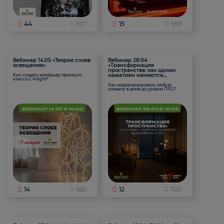
44
1107
15
658
Вебинар 14.05 «Теория слоев
Вебинар 28.04
освещения»
«Трансформация
пространства: как одним
нажатием меняются
Как создать интерьер премиум-
класса с Arlight?
функции комнаты
Как модернизировать любую
комнату в доме до уровня ПРО?
14
660
12
1120