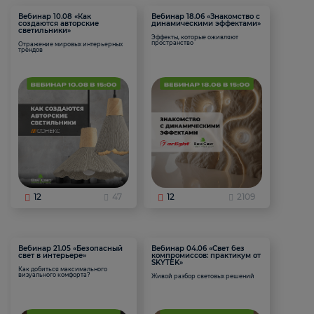
Вебинар 10.08 «Как
Вебинар 18.06 «Знакомство с
создаются авторские
динамическими эффектами»
светильники»
Эффекты, которые оживляют
пространство
Отражение мировых интерьерных
трендов
12
47
12
2109
Вебинар 21.05 «Безопасный
Вебинар 04.06 «Свет без
свет в интерьере»
компромиссов: практикум от
SKYTEK»
Как добиться максимального
визуального комфорта?
Живой разбор световых решений