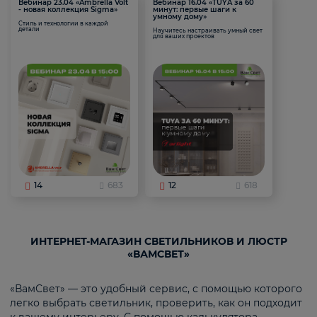
Вебинар 23.04 «Ambrella Volt
Вебинар 16.04 «TUYA за 60
- новая коллекция Sigma»
минут: первые шаги к
умному дому»
Стиль и технологии в каждой
детали
Научитесь настраивать умный свет
для ваших проектов
14
683
12
618
ИНТЕРНЕТ-МАГАЗИН СВЕТИЛЬНИКОВ И ЛЮСТР
«ВАМСВЕТ»
«ВамСвет» — это удобный сервис, с помощью которого
легко выбрать светильник, проверить, как он подходит