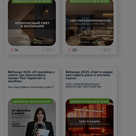
14
655
20
807
Вебинар 19.05 «От дизайна к
Вебинар 28.05 «Свет в кадре:
смете: как реализовать
расставить роли и отстоять
проект без переплат и
сцену»
ошибок»
Свет, который формирует
архитектуру пространства.
Как подготовить грамотную смету?