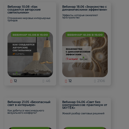
Вебинар 10.08 «Как
Вебинар 18.06 «Знакомство с
создаются авторские
динамическими эффектами»
светильники»
Эффекты, которые оживляют
пространство
Отражение мировых интерьерных
трендов
12
46
12
2106
Вебинар 21.05 «Безопасный
Вебинар 04.06 «Свет без
свет в интерьере»
компромиссов: практикум от
SKYTEK»
Как добиться максимального
визуального комфорта?
Живой разбор световых решений