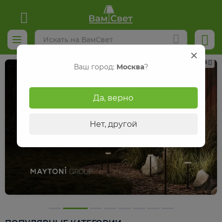
Реклама
Ваш город:
Москва
?
Да, верно
Нет, другой