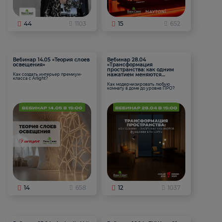
44
1103
15
652
Вебинар 14.05 «Теория слоев
Вебинар 28.04
освещения»
«Трансформация
пространства: как одним
нажатием меняются
Как создать интерьер премиум-
класса с Arlight?
функции комнаты
Как модернизировать любую
комнату в доме до уровня ПРО?
14
658
12
1037