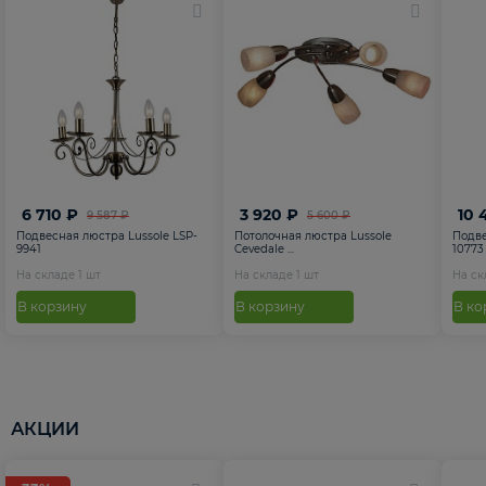
6 710 ₽
3 920 ₽
10 
9 587 ₽
5 600 ₽
Подвесная люстра Lussole LSP-
Потолочная люстра Lussole
Подве
9941
Cevedale ...
10773
На складе
1
шт
На складе
1
шт
На с
В корзину
В корзину
В ко
АКЦИИ