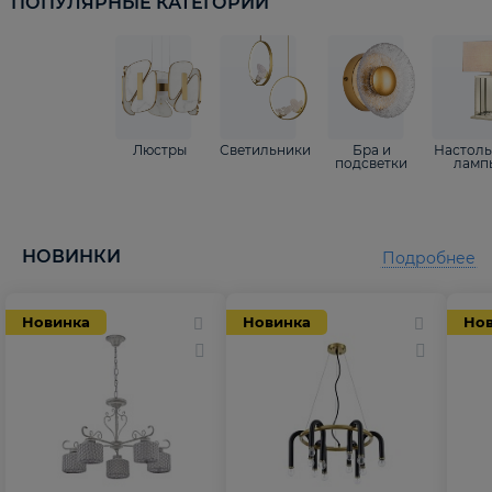
ПОПУЛЯРНЫЕ КАТЕГОРИИ
Люстры
Светильники
Бра и
Настол
подсветки
ламп
НОВИНКИ
Подробнее
Новинка
Новинка
Но