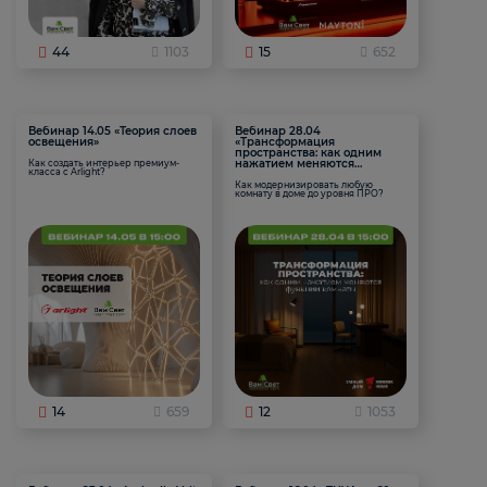
44
1103
15
652
Вебинар 14.05 «Теория слоев
Вебинар 28.04
освещения»
«Трансформация
пространства: как одним
нажатием меняются
Как создать интерьер премиум-
класса с Arlight?
функции комнаты
Как модернизировать любую
комнату в доме до уровня ПРО?
14
659
12
1053