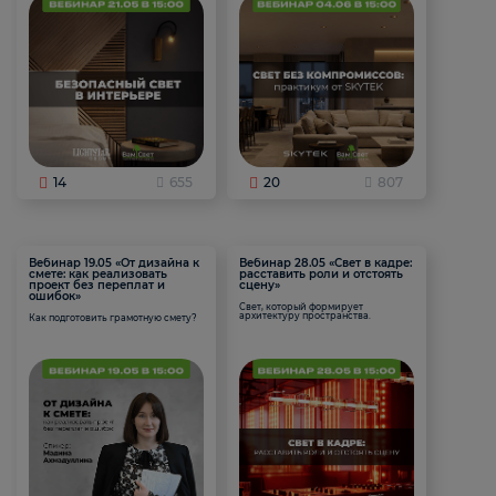
14
655
20
807
Вебинар 19.05 «От дизайна к
Вебинар 28.05 «Свет в кадре:
смете: как реализовать
расставить роли и отстоять
проект без переплат и
сцену»
ошибок»
Свет, который формирует
архитектуру пространства.
Как подготовить грамотную смету?