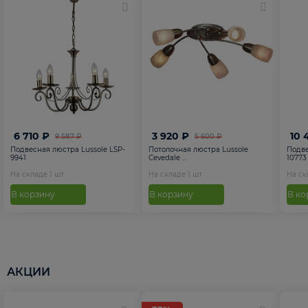
6 710 ₽
3 920 ₽
10 
9 587 ₽
5 600 ₽
Подвесная люстра Lussole LSP-
Потолочная люстра Lussole
Подве
9941
Cevedale ...
10773
На складе
1
шт
На складе
1
шт
На с
В корзину
В корзину
В ко
АКЦИИ