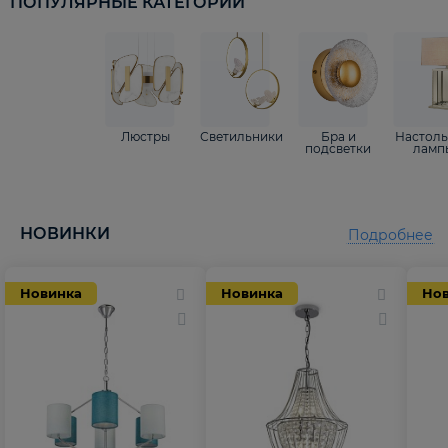
ПОПУЛЯРНЫЕ КАТЕГОРИИ
Люстры
Светильники
Бра и
Настол
подсветки
ламп
НОВИНКИ
Подробнее
Новинка
Новинка
Но