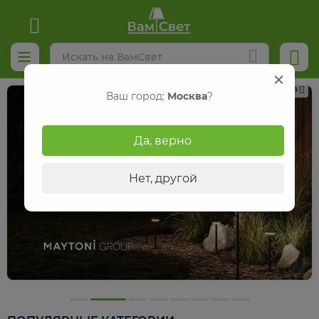
Реклама
Ваш город:
Москва
?
Да, верно
Нет, другой