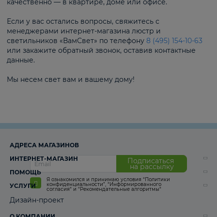
качественно — в квартире, доме или офисе.
Если у вас остались вопросы, свяжитесь с
менеджерами интернет-магазина люстр и
светильников «ВамСвет» по телефону
8 (495) 154-10-63
или закажите обратный звонок, оставив контактные
данные.
Мы несем свет вам и вашему дому!
АДРЕСА МАГАЗИНОВ
ИНТЕРНЕТ-МАГАЗИН
Подписаться
на рассылку
ПОМОЩЬ
Я ознакомился и принимаю условия
“Политики
конфиденциальности”
,
“Информированного
УСЛУГИ
согласия“
и
“Рекомендательные алгоритмы“
Дизайн-проект
О КОМПАНИИ