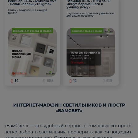
Вебинар 23.04 «Ambrella Volt
Вебинар 16.04 «TUYA за 60
- новая коллекция Sigma»
минут: первые шаги к
умному дому»
Стиль и технологии в каждой
детали
Научитесь настраивать умный свет
для ваших проектов
14
683
12
618
ИНТЕРНЕТ-МАГАЗИН СВЕТИЛЬНИКОВ И ЛЮСТР
«ВАМСВЕТ»
«ВамСвет» — это удобный сервис, с помощью которого
легко выбрать светильник, проверить, как он подходит