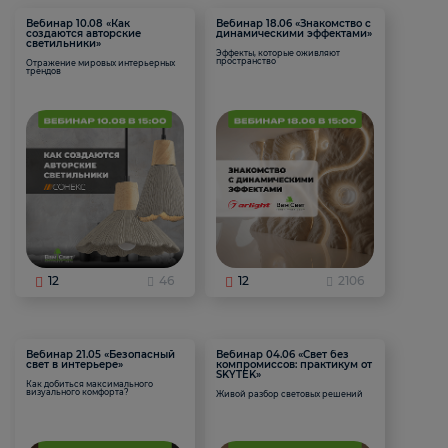
Вебинар 10.08 «Как
Вебинар 18.06 «Знакомство с
создаются авторские
динамическими эффектами»
светильники»
Эффекты, которые оживляют
пространство
Отражение мировых интерьерных
трендов
12
46
12
2106
Вебинар 21.05 «Безопасный
Вебинар 04.06 «Свет без
свет в интерьере»
компромиссов: практикум от
SKYTEK»
Как добиться максимального
визуального комфорта?
Живой разбор световых решений