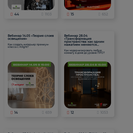
44
1103
15
652
Вебинар 14.05 «Теория слоев
Вебинар 28.04
освещения»
«Трансформация
пространства: как одним
нажатием меняются
Как создать интерьер премиум-
класса с Arlight?
функции комнаты
Как модернизировать любую
комнату в доме до уровня ПРО?
14
659
12
1053