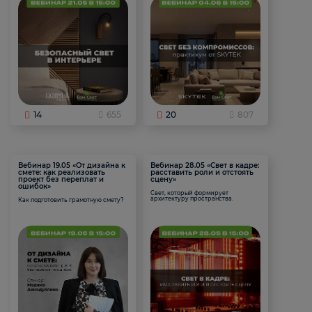
14
655
20
807
Вебинар 19.05 «От дизайна к
Вебинар 28.05 «Свет в кадре:
смете: как реализовать
расставить роли и отстоять
проект без переплат и
сцену»
ошибок»
Свет, который формирует
архитектуру пространства.
Как подготовить грамотную смету?