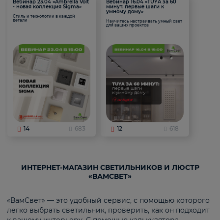
Вебинар 23.04 «Ambrella Volt
Вебинар 16.04 «TUYA за 60
- новая коллекция Sigma»
минут: первые шаги к
умному дому»
Стиль и технологии в каждой
детали
Научитесь настраивать умный свет
для ваших проектов
14
683
12
618
ИНТЕРНЕТ-МАГАЗИН СВЕТИЛЬНИКОВ И ЛЮСТР
«ВАМСВЕТ»
«ВамСвет» — это удобный сервис, с помощью которого
легко выбрать светильник, проверить, как он подходит