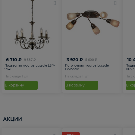
6 710 ₽
3 920 ₽
10 
9 587 ₽
5 600 ₽
Подвесная люстра Lussole LSP-
Потолочная люстра Lussole
Подве
9941
Cevedale ...
10773
На складе
1
шт
На складе
1
шт
На с
В корзину
В корзину
В ко
АКЦИИ