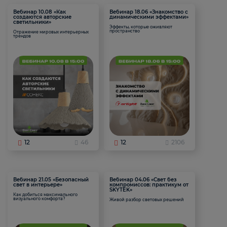
Вебинар 10.08 «Как
Вебинар 18.06 «Знакомство с
создаются авторские
динамическими эффектами»
светильники»
Эффекты, которые оживляют
пространство
Отражение мировых интерьерных
трендов
12
46
12
2106
Вебинар 21.05 «Безопасный
Вебинар 04.06 «Свет без
свет в интерьере»
компромиссов: практикум от
SKYTEK»
Как добиться максимального
визуального комфорта?
Живой разбор световых решений