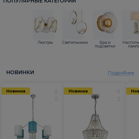
ПОПУЛЯРНЫЕ КАТЕГОРИИ
Люстры
Светильники
Бра и
Настол
подсветки
ламп
НОВИНКИ
Подробнее
Новинка
Новинка
Но