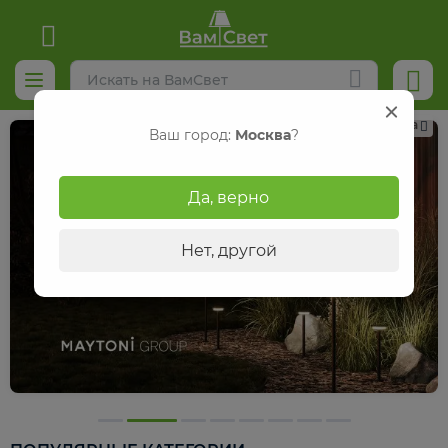
Реклама
Ваш город:
Москва
?
Да, верно
Нет, другой