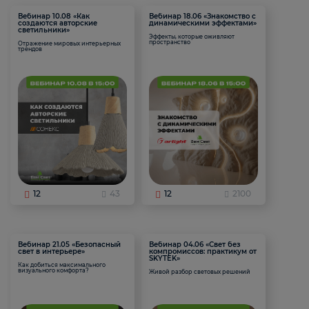
Вебинар 10.08 «Как
Вебинар 18.06 «Знакомство с
создаются авторские
динамическими эффектами»
светильники»
Эффекты, которые оживляют
пространство
Отражение мировых интерьерных
трендов
12
43
12
2100
Вебинар 21.05 «Безопасный
Вебинар 04.06 «Свет без
свет в интерьере»
компромиссов: практикум от
SKYTEK»
Как добиться максимального
визуального комфорта?
Живой разбор световых решений