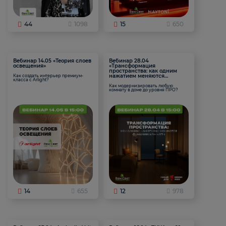
44
1098
15
650
Вебинар 14.05 «Теория слоев
Вебинар 28.04
освещения»
«Трансформация
пространства: как одним
нажатием меняются
Как создать интерьер премиум-
класса с Arlight?
функции комнаты
Как модернизировать любую
комнату в доме до уровня ПРО?
14
655
12
978