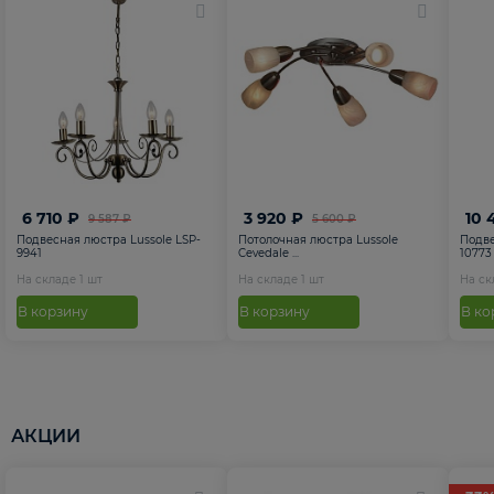
6 710 ₽
3 920 ₽
10 
9 587 ₽
5 600 ₽
Подвесная люстра Lussole LSP-
Потолочная люстра Lussole
Подве
9941
Cevedale ...
10773
На складе
1
шт
На складе
1
шт
На с
В корзину
В корзину
В ко
АКЦИИ