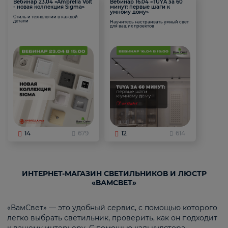
Вебинар 23.04 «Ambrella Volt
Вебинар 16.04 «TUYA за 60
- новая коллекция Sigma»
минут: первые шаги к
умному дому»
Стиль и технологии в каждой
детали
Научитесь настраивать умный свет
для ваших проектов
14
679
12
614
ИНТЕРНЕТ-МАГАЗИН СВЕТИЛЬНИКОВ И ЛЮСТР
«ВАМСВЕТ»
«ВамСвет» — это удобный сервис, с помощью которого
легко выбрать светильник, проверить, как он подходит