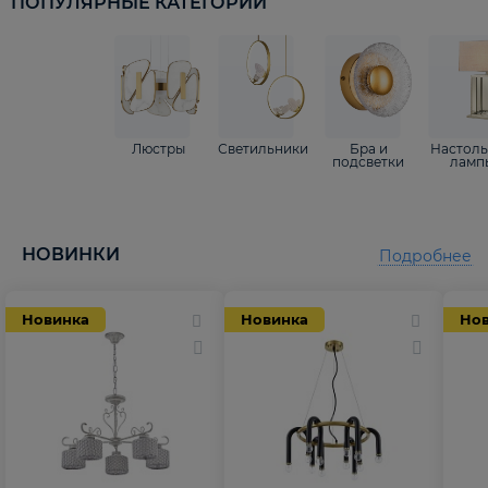
ПОПУЛЯРНЫЕ КАТЕГОРИИ
Люстры
Светильники
Бра и
Настол
подсветки
ламп
НОВИНКИ
Подробнее
Новинка
Новинка
Но