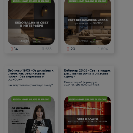
14
653
20
804
Вебинар 19.05 «От дизайна к
Вебинар 28.05 «Свет в кадре:
смете: как реализовать
расставить роли и отстоять
проект без переплат и
сцену»
ошибок»
Свет, который формирует
архитектуру пространства.
Как подготовить грамотную смету?