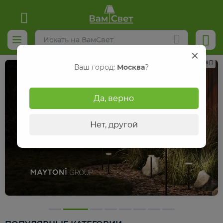
Реклама
Ваш город:
Москва
?
Да, верно
Нет, другой