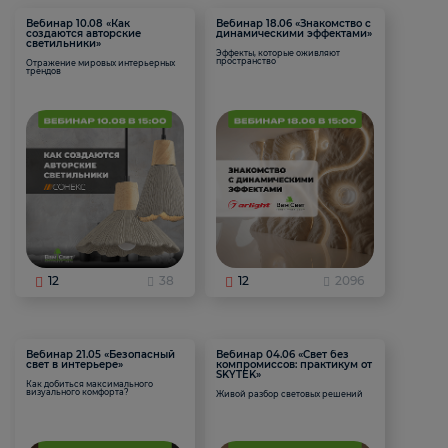
Вебинар 10.08 «Как
Вебинар 18.06 «Знакомство с
создаются авторские
динамическими эффектами»
светильники»
Эффекты, которые оживляют
пространство
Отражение мировых интерьерных
трендов
12
38
12
2096
Вебинар 21.05 «Безопасный
Вебинар 04.06 «Свет без
свет в интерьере»
компромиссов: практикум от
SKYTEK»
Как добиться максимального
визуального комфорта?
Живой разбор световых решений