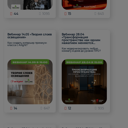
44
1095
15
645
Вебинар 14.05 «Теория слоев
Вебинар 28.04
освещения»
«Трансформация
пространства: как одним
нажатием меняются
Как создать интерьер премиум-
класса с Arlight?
функции комнаты
Как модернизировать любую
комнату в доме до уровня ПРО?
14
647
12
935