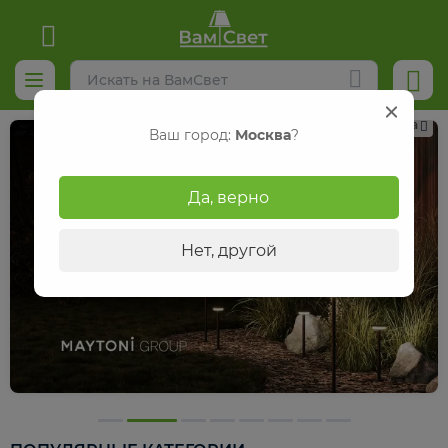
Реклама
Ваш город:
Москва
?
Да, верно
Нет, другой