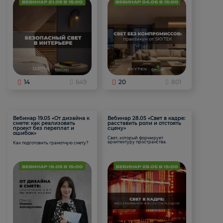
14
649
20
801
Вебинар 19.05 «От дизайна к
Вебинар 28.05 «Свет в кадре:
смете: как реализовать
расставить роли и отстоять
проект без переплат и
сцену»
ошибок»
Свет, который формирует
архитектуру пространства.
Как подготовить грамотную смету?