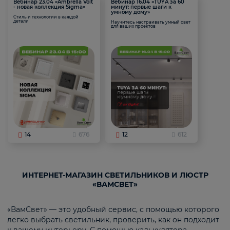
Вебинар 23.04 «Ambrella Volt
Вебинар 16.04 «TUYA за 60
- новая коллекция Sigma»
минут: первые шаги к
умному дому»
Стиль и технологии в каждой
детали
Научитесь настраивать умный свет
для ваших проектов
14
676
12
612
ИНТЕРНЕТ-МАГАЗИН СВЕТИЛЬНИКОВ И ЛЮСТР
«ВАМСВЕТ»
«ВамСвет» — это удобный сервис, с помощью которого
легко выбрать светильник, проверить, как он подходит