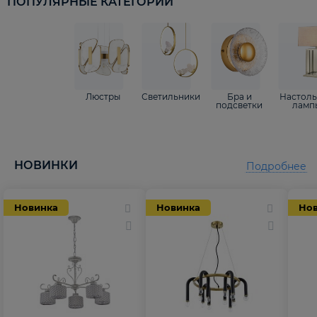
ПОПУЛЯРНЫЕ КАТЕГОРИИ
Люстры
Светильники
Бра и
Настол
подсветки
ламп
НОВИНКИ
Подробнее
Новинка
Новинка
Но