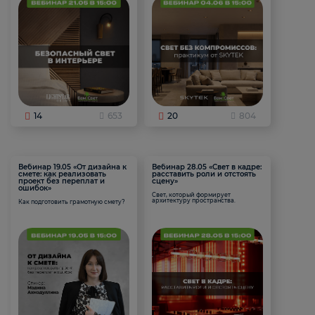
14
653
20
804
Вебинар 19.05 «От дизайна к
Вебинар 28.05 «Свет в кадре:
смете: как реализовать
расставить роли и отстоять
проект без переплат и
сцену»
ошибок»
Свет, который формирует
архитектуру пространства.
Как подготовить грамотную смету?