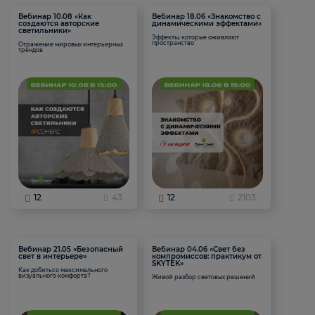
Вебинар 10.08 «Как
Вебинар 18.06 «Знакомство с
создаются авторские
динамическими эффектами»
светильники»
Эффекты, которые оживляют
пространство
Отражение мировых интерьерных
трендов
12
43
12
2103
Вебинар 21.05 «Безопасный
Вебинар 04.06 «Свет без
свет в интерьере»
компромиссов: практикум от
SKYTEK»
Как добиться максимального
визуального комфорта?
Живой разбор световых решений