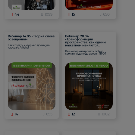
44
1099
15
650
Вебинар 14.05 «Теория слоев
Вебинар 28.04
освещения»
«Трансформация
пространства: как одним
нажатием меняются
Как создать интерьер премиум-
класса с Arlight?
функции комнаты
Как модернизировать любую
комнату в доме до уровня ПРО?
14
655
12
1002