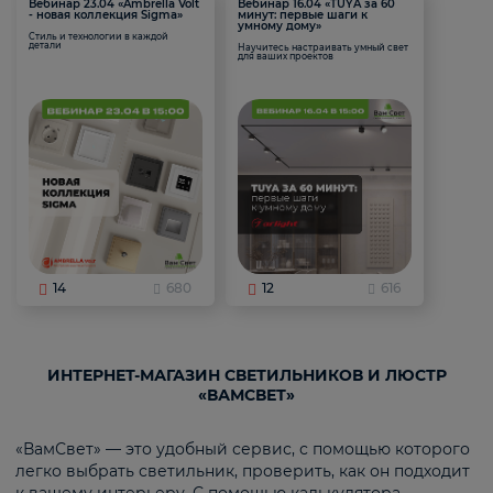
Вебинар 23.04 «Ambrella Volt
Вебинар 16.04 «TUYA за 60
- новая коллекция Sigma»
минут: первые шаги к
умному дому»
Стиль и технологии в каждой
детали
Научитесь настраивать умный свет
для ваших проектов
14
680
12
616
ИНТЕРНЕТ-МАГАЗИН СВЕТИЛЬНИКОВ И ЛЮСТР
«ВАМСВЕТ»
«ВамСвет» — это удобный сервис, с помощью которого
легко выбрать светильник, проверить, как он подходит