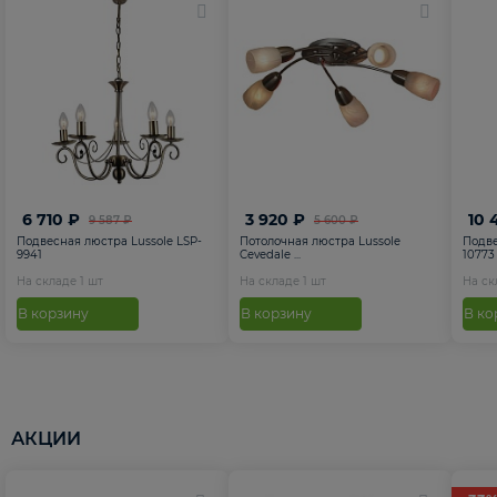
6 710 ₽
3 920 ₽
10 
9 587 ₽
5 600 ₽
Подвесная люстра Lussole LSP-
Потолочная люстра Lussole
Подве
9941
Cevedale ...
10773
На складе
1
шт
На складе
1
шт
На с
В корзину
В корзину
В ко
АКЦИИ