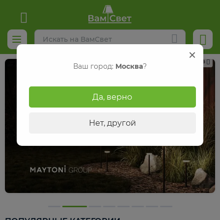
Реклама
Ваш город:
Москва
?
Да, верно
Нет, другой