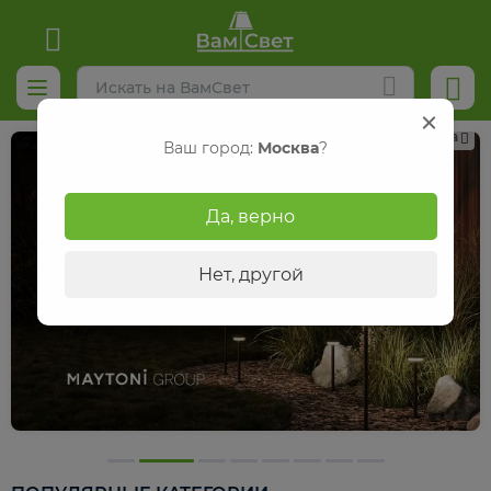
Реклама
Ваш город:
Москва
?
Да, верно
Нет, другой