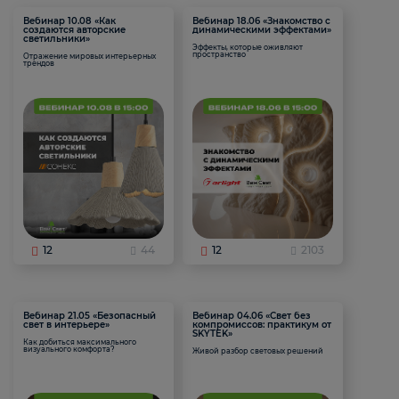
Вебинар 10.08 «Как
Вебинар 18.06 «Знакомство с
создаются авторские
динамическими эффектами»
светильники»
Эффекты, которые оживляют
пространство
Отражение мировых интерьерных
трендов
12
44
12
2103
Вебинар 21.05 «Безопасный
Вебинар 04.06 «Свет без
свет в интерьере»
компромиссов: практикум от
SKYTEK»
Как добиться максимального
визуального комфорта?
Живой разбор световых решений