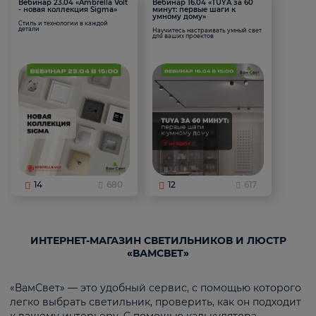
Вебинар 23.04 «Ambrella Volt
Вебинар 16.04 «TUYA за 60
- новая коллекция Sigma»
минут: первые шаги к
умному дому»
Стиль и технологии в каждой
детали
Научитесь настраивать умный свет
для ваших проектов
14
680
12
617
ИНТЕРНЕТ-МАГАЗИН СВЕТИЛЬНИКОВ И ЛЮСТР
«ВАМСВЕТ»
«ВамСвет» — это удобный сервис, с помощью которого
легко выбрать светильник, проверить, как он подходит