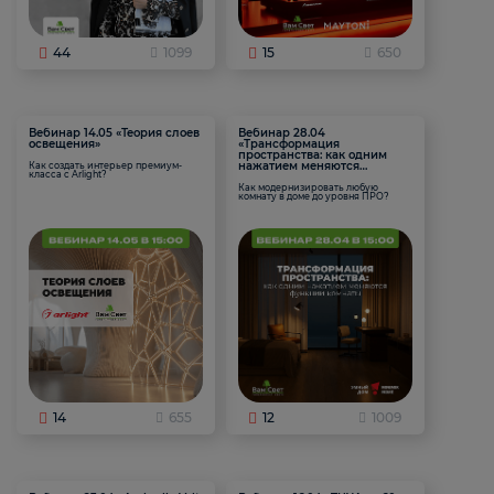
44
1099
15
650
Вебинар 14.05 «Теория слоев
Вебинар 28.04
освещения»
«Трансформация
пространства: как одним
нажатием меняются
Как создать интерьер премиум-
класса с Arlight?
функции комнаты
Как модернизировать любую
комнату в доме до уровня ПРО?
14
655
12
1009