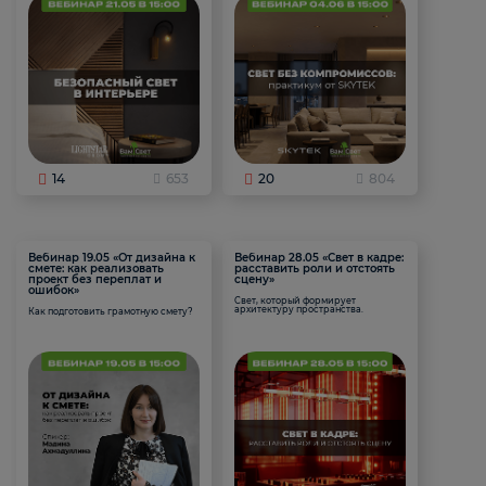
14
653
20
804
Вебинар 19.05 «От дизайна к
Вебинар 28.05 «Свет в кадре:
смете: как реализовать
расставить роли и отстоять
проект без переплат и
сцену»
ошибок»
Свет, который формирует
архитектуру пространства.
Как подготовить грамотную смету?