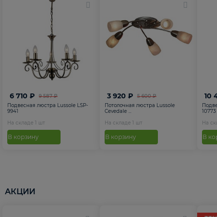
6 710 ₽
3 920 ₽
10 
9 587 ₽
5 600 ₽
Подвесная люстра Lussole LSP-
Потолочная люстра Lussole
Подве
9941
Cevedale ...
10773
На складе
1
шт
На складе
1
шт
На с
В корзину
В корзину
В ко
АКЦИИ