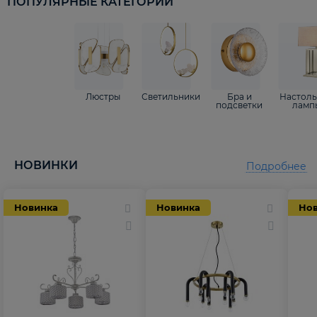
ПОПУЛЯРНЫЕ КАТЕГОРИИ
Люстры
Светильники
Бра и
Настол
подсветки
ламп
НОВИНКИ
Подробнее
Новинка
Новинка
Но