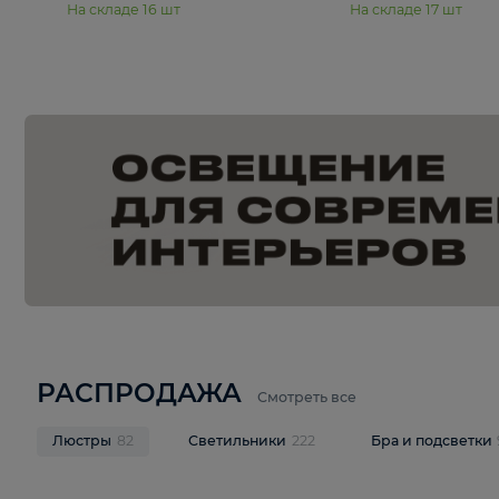
15 990 ₽
19 990 ₽
Подвесная люстра Moderli
Подвесная л
Dottie V11921-5P
Mireil V11914-
В корзину
В корзину
На складе
16
шт
На складе
17