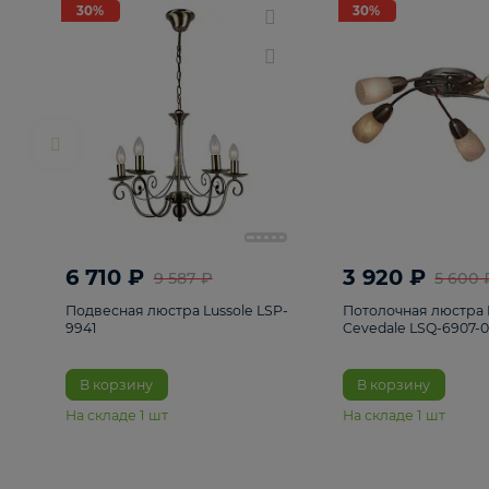
РАСПРОДАЖА
Смотреть все
Люстры
82
Светильники
222
Бра и под
30%
30%