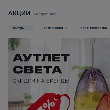
6 710 ₽
3 920 ₽
9 587 ₽
Подвесная люстра Lussole LSP-
Потолочная 
9941
Cevedale LSQ
В корзину
В корзину
На складе
1
шт
На складе
1
ш
АКЦИИ
Смотреть все
Люстры
30
Светильники
30
Бра и под