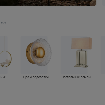
мотреть все
ветильники
Бра и подсветки
Настольные 