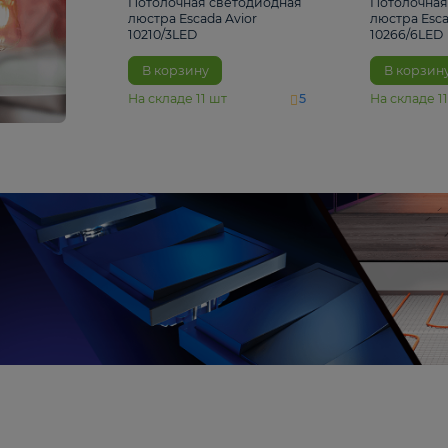
4 810 ₽
Потолочная светодиодная
люстра Escada Avior
10210/3LED
В корзину
На складе
11
шт
5