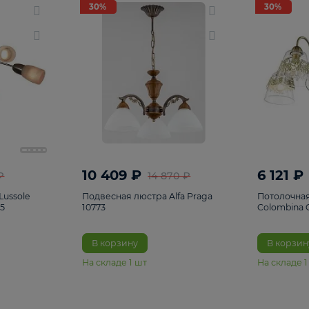
светки
96
Настольные лампы
5
Комплектующ
30%