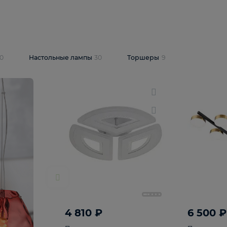
10 409 ₽
5 600 ₽
14 870 ₽
люстра Lussole
Подвесная люстра Alfa Praga
-6907-05
10773
В корзину
т
На складе
1
шт
светки
30
Настольные лампы
30
Торшеры
9