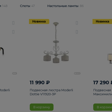
одсветки
148
Споты
47
Настольные лампы
86
Новинка