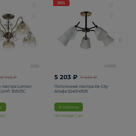
ие
8
30%
30%