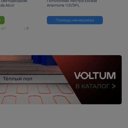
6 500 ₽
3 530 ₽
Потолочная светодиодная
Потолочная люстра 
люстра Escada Alcor
Anemone 1121/3PL
10266/6LED
В корзину
Помощь менед
На складе
11
шт
5