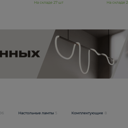
11 990 ₽
юстра Moderli
Подвесная люстра Moderli
12P
Dottie V11920-3P
В корзину
шт
На складе
27
шт