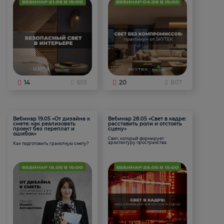
14
655
20
807
Вебинар 19.05 «От дизайна к
Вебинар 28.05 «Свет в кадре:
смете: как реализовать
расставить роли и отстоять
проект без переплат и
сцену»
ошибок»
Свет, который формирует
архитектуру пространства.
Как подготовить грамотную смету?