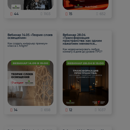
44
1103
15
652
Вебинар 14.05 «Теория слоев
Вебинар 28.04
освещения»
«Трансформация
пространства: как одним
нажатием меняются
Как создать интерьер премиум-
класса с Arlight?
функции комнаты
Как модернизировать любую
комнату в доме до уровня ПРО?
14
658
12
1037