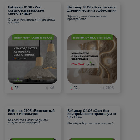
Вебинар 10.08 «Как
Вебинар 18.06 «Знакомство с
создаются авторские
динамическими эффектами»
светильники»
Эффекты, которые оживляют
пространство
Отражение мировых интерьерных
трендов
12
46
12
2106
Вебинар 21.05 «Безопасный
Вебинар 04.06 «Свет без
свет в интерьере»
компромиссов: практикум от
SKYTEK»
Как добиться максимального
визуального комфорта?
Живой разбор световых решений