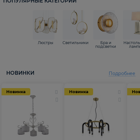
ПОПУЛЯРНЫЕ КАТЕГОРИИ
Люстры
Светильники
Бра и
Настол
подсветки
ламп
НОВИНКИ
Подробнее
Новинка
Новинка
Но