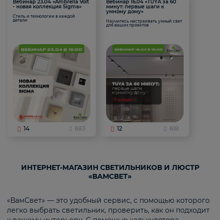
Вебинар 23.04 «Ambrella Volt
Вебинар 16.04 «TUYA за 60
- новая коллекция Sigma»
минут: первые шаги к
умному дому»
Стиль и технологии в каждой
детали
Научитесь настраивать умный свет
для ваших проектов
14
683
12
618
ИНТЕРНЕТ-МАГАЗИН СВЕТИЛЬНИКОВ И ЛЮСТР
«ВАМСВЕТ»
«ВамСвет» — это удобный сервис, с помощью которого
легко выбрать светильник, проверить, как он подходит