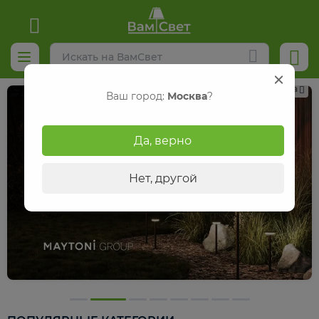
Реклама
Ваш город:
Москва
?
Да, верно
Нет, другой