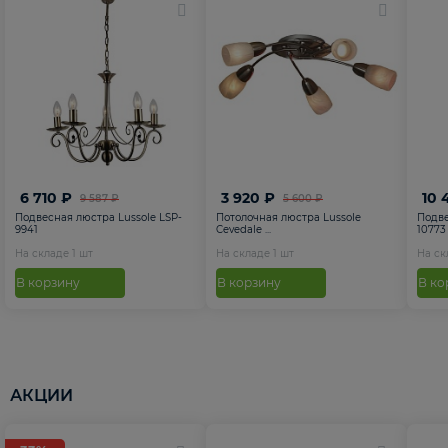
6 710 ₽
3 920 ₽
10 
9 587 ₽
5 600 ₽
Подвесная люстра Lussole LSP-
Потолочная люстра Lussole
Подве
9941
Cevedale ...
10773
На складе
1
шт
На складе
1
шт
На с
В корзину
В корзину
В ко
АКЦИИ