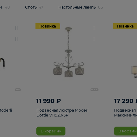
одсветки
148
Споты
47
Настольные лампы
86
Новинка