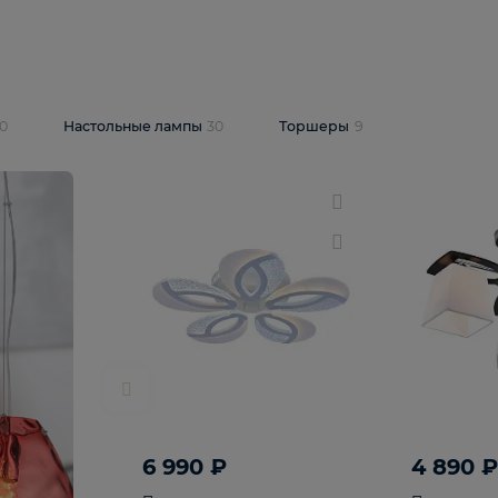
10 409 ₽
5 600 ₽
14 870 ₽
люстра Lussole
Подвесная люстра Alfa Praga
-6907-05
10773
В корзину
т
На складе
1
шт
светки
30
Настольные лампы
30
Торшеры
9