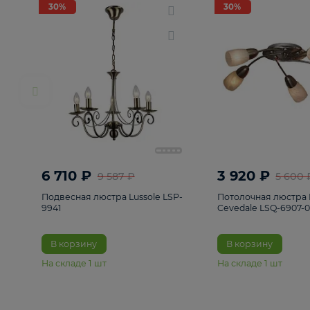
РАСПРОДАЖА
Смотреть все
Люстры
82
Светильники
222
Бра и под
30%
30%