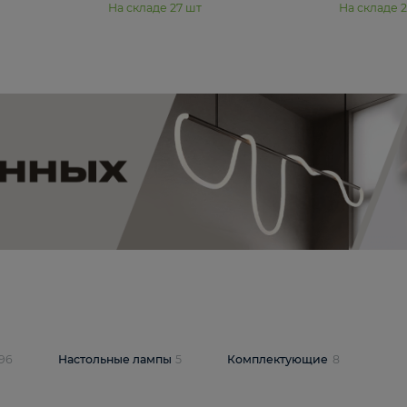
11 990 ₽
юстра Moderli
Подвесная люстра Moderli
12P
Dottie V11920-3P
В корзину
шт
На складе
27
шт