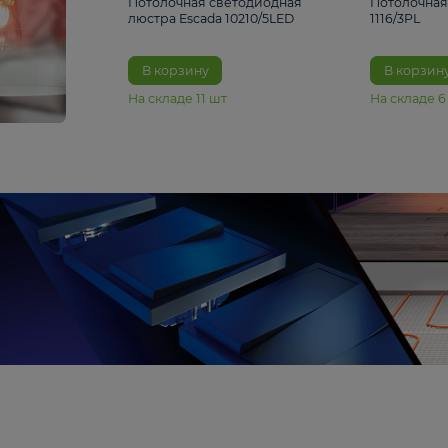
6 990 ₽
Потолочная светодиодная
люстра Escada 10210/5LED
В корзину
На складе
11
шт