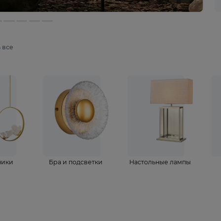
мотреть все
ветильники
Бра и подсветки
Настольные 