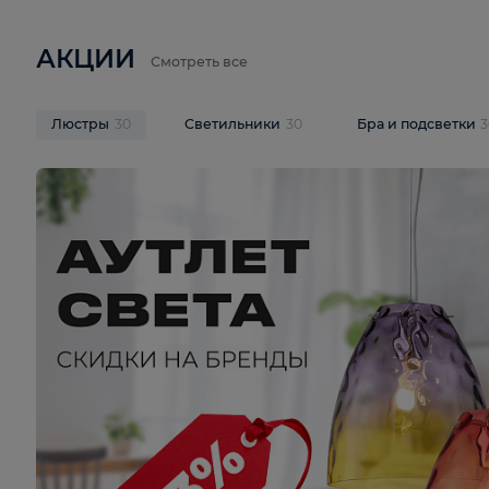
6 710 ₽
3 920 ₽
9 587 ₽
Подвесная люстра Lussole LSP-
Потолочная 
9941
Cevedale LSQ
В корзину
В корзину
На складе
1
шт
На складе
1
ш
АКЦИИ
Смотреть все
Люстры
30
Светильники
30
Бра и под