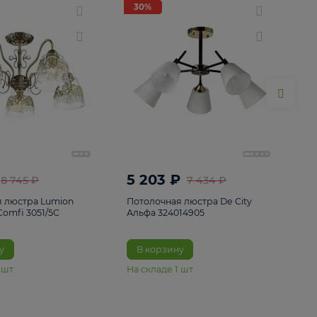
ие
8
30%
30%