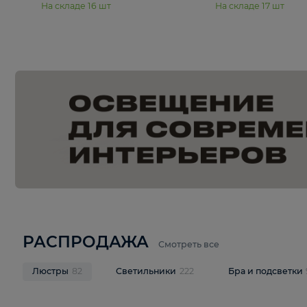
15 990 ₽
19 990 ₽
Подвесная люстра Moderli
Подвесная л
Dottie V11921-5P
Mireil V11914-
В корзину
В корзину
На складе
16
шт
На складе
17