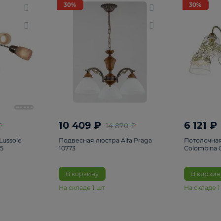
светки
96
Настольные лампы
5
Комплектующ
30%