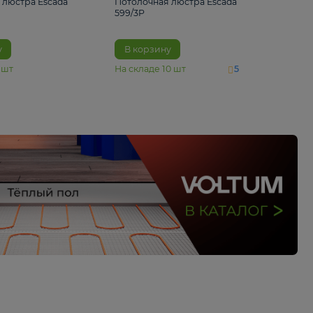
4 890 ₽
6 430 ₽
Потолочная люстра Escada
Потолочная люстра 
1116/3PL
599/3P
В корзину
В корзину
На складе
6
шт
На складе
10
шт