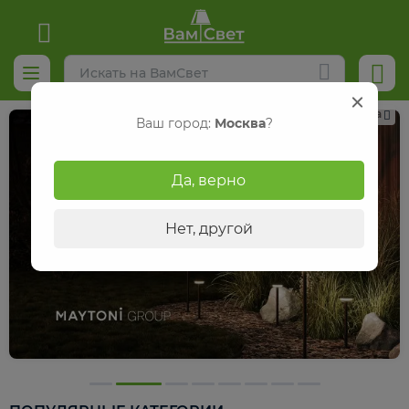
Реклама
Ваш город:
Москва
?
Да, верно
Нет, другой