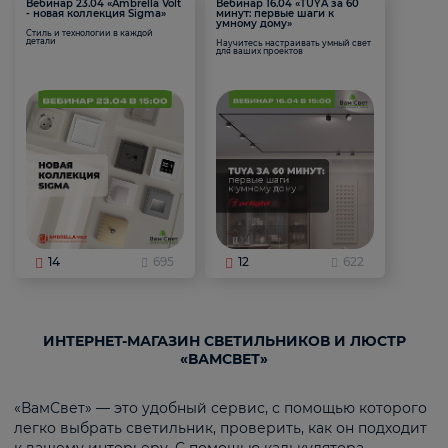
Вебинар 23.04 «Ambrella Volt
Вебинар 16.04 «TUYA за 60
- новая коллекция Sigma»
минут: первые шаги к
умному дому»
Стиль и технологии в каждой
детали
Научитесь настраивать умный свет
для ваших проектов
14
695
12
622
ИНТЕРНЕТ-МАГАЗИН СВЕТИЛЬНИКОВ И ЛЮСТР
«ВАМСВЕТ»
«ВамСвет» — это удобный сервис, с помощью которого
легко выбрать светильник, проверить, как он подходит