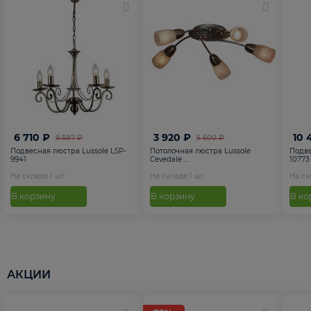
6 710 ₽
3 920 ₽
10 
9 587 ₽
5 600 ₽
Подвесная люстра Lussole LSP-
Потолочная люстра Lussole
Подве
9941
Cevedale ...
10773
На складе
1
шт
На складе
1
шт
На с
В корзину
В корзину
В ко
АКЦИИ