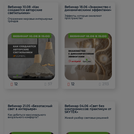
Вебинар 10.08 «Как
Вебинар 18.06 «Знакомство с
создаются авторские
динамическими эффектами»
светильники»
Эффекты, которые оживляют
пространство
Отражение мировых интерьерных
трендов
12
57
12
2113
Вебинар 21.05 «Безопасный
Вебинар 04.06 «Свет без
свет в интерьере»
компромиссов: практикум от
SKYTEK»
Как добиться максимального
визуального комфорта?
Живой разбор световых решений