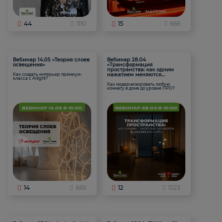
44
1110
15
666
Вебинар 14.05 «Теория слоев
Вебинар 28.04
освещения»
«Трансформация
пространства: как одним
нажатием меняются
Как создать интерьер премиум-
класса с Arlight?
функции комнаты
Как модернизировать любую
комнату в доме до уровня ПРО?
14
665
12
1223