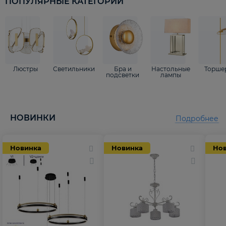
ПОПУЛЯРНЫЕ КАТЕГОРИИ
Люстры
Светильники
Бра и
Настольные
Торше
подсветки
лампы
НОВИНКИ
Подробнее
Новинка
Новинка
Но