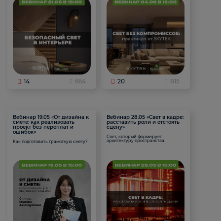
14
664
20
815
Вебинар 19.05 «От дизайна к
Вебинар 28.05 «Свет в кадре:
смете: как реализовать
расставить роли и отстоять
проект без переплат и
сцену»
ошибок»
Свет, который формирует
архитектуру пространства.
Как подготовить грамотную смету?