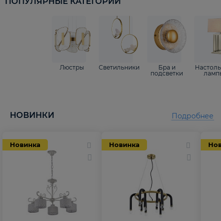
ПОПУЛЯРНЫЕ КАТЕГОРИИ
Люстры
Светильники
Бра и
Настол
подсветки
ламп
НОВИНКИ
Подробнее
Новинка
Новинка
Но