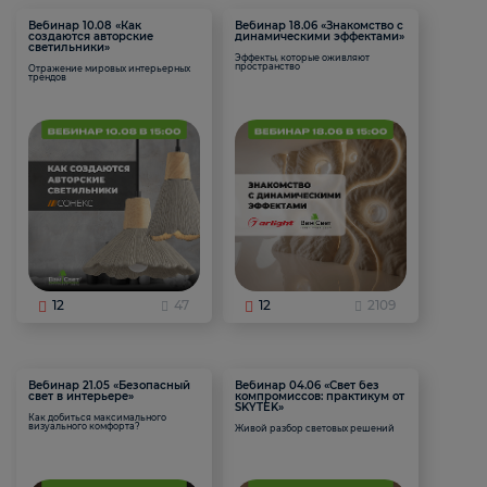
Вебинар 10.08 «Как
Вебинар 18.06 «Знакомство с
создаются авторские
динамическими эффектами»
светильники»
Эффекты, которые оживляют
пространство
Отражение мировых интерьерных
трендов
12
47
12
2109
Вебинар 21.05 «Безопасный
Вебинар 04.06 «Свет без
свет в интерьере»
компромиссов: практикум от
SKYTEK»
Как добиться максимального
визуального комфорта?
Живой разбор световых решений