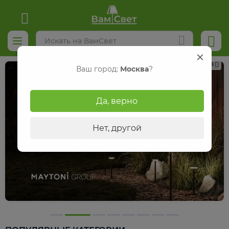
Реклама
Ваш город:
Москва
?
Да, верно
Нет, другой