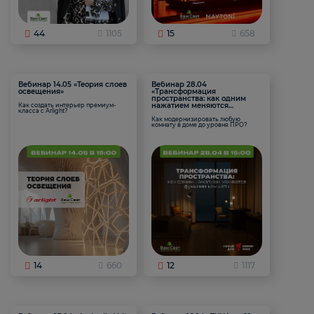
44
1105
15
658
Вебинар 14.05 «Теория слоев
Вебинар 28.04
освещения»
«Трансформация
пространства: как одним
нажатием меняются
Как создать интерьер премиум-
класса с Arlight?
функции комнаты
Как модернизировать любую
комнату в доме до уровня ПРО?
14
660
12
1117