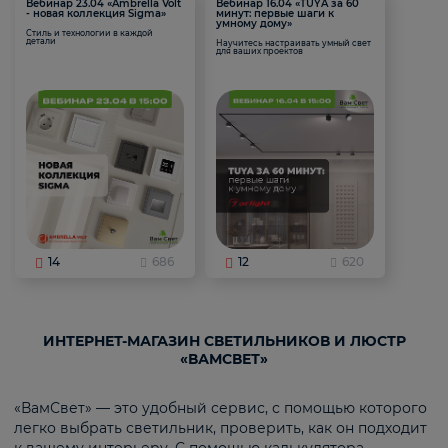
Вебинар 23.04 «Ambrella Volt
Вебинар 16.04 «TUYA за 60
- новая коллекция Sigma»
минут: первые шаги к
умному дому»
Стиль и технологии в каждой
детали
Научитесь настраивать умный свет
для ваших проектов
14
686
12
620
ИНТЕРНЕТ-МАГАЗИН СВЕТИЛЬНИКОВ И ЛЮСТР
«ВАМСВЕТ»
«ВамСвет» — это удобный сервис, с помощью которого
легко выбрать светильник, проверить, как он подходит