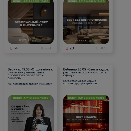
14
658
20
809
Вебинар 19.05 «От дизайна к
Вебинар 28.05 «Свет в кадре:
смете: как реализовать
расставить роли и отстоять
проект без переплат и
сцену»
ошибок»
Свет, который формирует
архитектуру пространства.
Как подготовить грамотную смету?