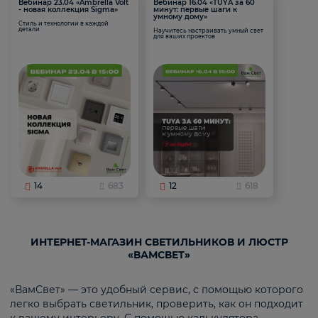
Вебинар 23.04 «Ambrella Volt
Вебинар 16.04 «TUYA за 60
- новая коллекция Sigma»
минут: первые шаги к
умному дому»
Стиль и технологии в каждой
детали
Научитесь настраивать умный свет
для ваших проектов
14
683
12
618
ИНТЕРНЕТ-МАГАЗИН СВЕТИЛЬНИКОВ И ЛЮСТР
«ВАМСВЕТ»
«ВамСвет» — это удобный сервис, с помощью которого
легко выбрать светильник, проверить, как он подходит