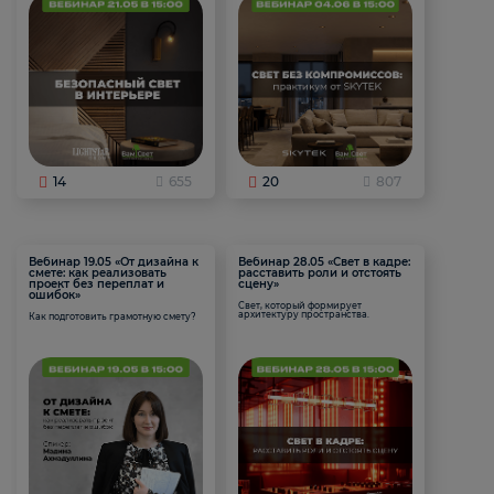
14
655
20
807
Вебинар 19.05 «От дизайна к
Вебинар 28.05 «Свет в кадре:
смете: как реализовать
расставить роли и отстоять
проект без переплат и
сцену»
ошибок»
Свет, который формирует
архитектуру пространства.
Как подготовить грамотную смету?