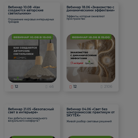
Вебинар 10.08 «Как
Вебинар 18.06 «Знакомство с
создаются авторские
динамическими эффектами»
светильники»
Эффекты, которые оживляют
пространство
Отражение мировых интерьерных
трендов
12
46
12
2106
Вебинар 21.05 «Безопасный
Вебинар 04.06 «Свет без
свет в интерьере»
компромиссов: практикум от
SKYTEK»
Как добиться максимального
визуального комфорта?
Живой разбор световых решений