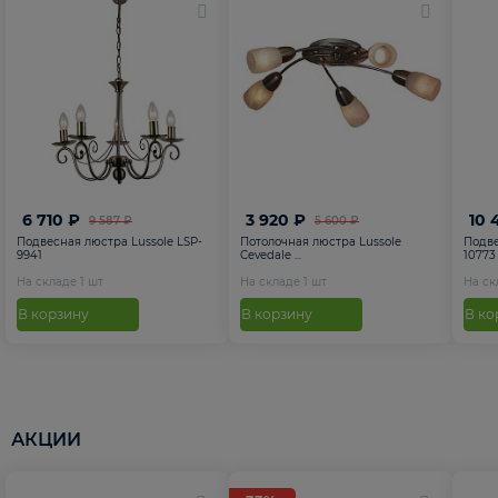
6 710 ₽
3 920 ₽
10 
9 587 ₽
5 600 ₽
Подвесная люстра Lussole LSP-
Потолочная люстра Lussole
Подве
9941
Cevedale ...
10773
На складе
1
шт
На складе
1
шт
На с
В корзину
В корзину
В ко
АКЦИИ