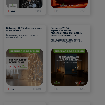
44
1103
15
655
Вебинар 14.05 «Теория слоев
Вебинар 28.04
освещения»
«Трансформация
пространства: как одним
нажатием меняются
Как создать интерьер премиум-
класса с Arlight?
функции комнаты
Как модернизировать любую
комнату в доме до уровня ПРО?
14
659
12
1059