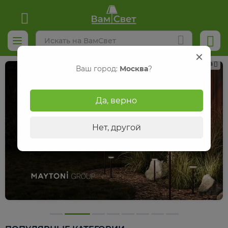
Реклама
Ваш город:
Москва
?
Да, верно
Нет, другой