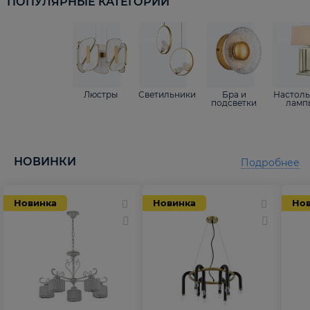
ПОПУЛЯРНЫЕ КАТЕГОРИИ
Люстры
Светильники
Бра и
Настол
подсветки
ламп
НОВИНКИ
Подробнее
Новинка
Новинка
Но