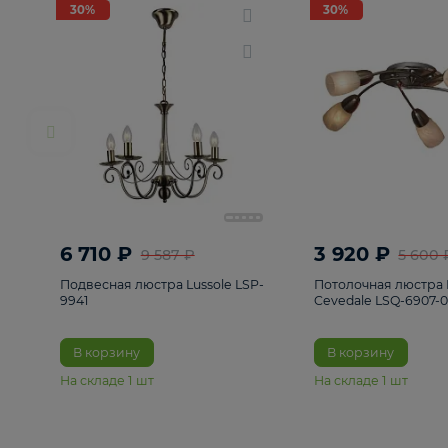
РАСПРОДАЖА
Смотреть все
Люстры
82
Светильники
222
Бра и под
30%
30%