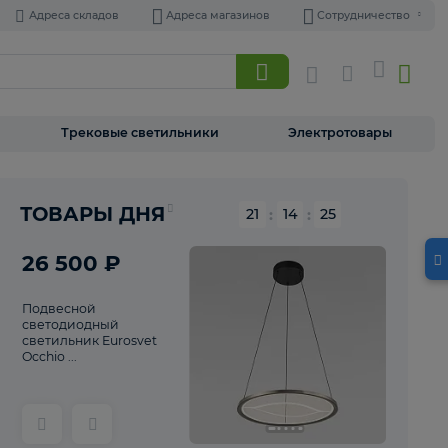
Адреса складов
Адреса магазинов
Торшеры
Трековые светильники
Э
Реклама
ТОВАРЫ ДНЯ
21
:
14
26 500 ₽
Подвесной
светодиодный
светильник Eurosvet
Occhio ...