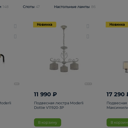
одсветки
148
Споты
47
Настольные лампы
86
Новинка