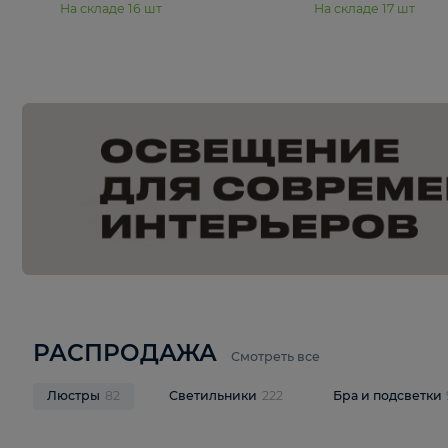
15 990 ₽
19 990 ₽
Подвесная люстра Moderli
Подвесная л
Dottie V11921-5P
Mireil V11914-
В корзину
В корзину
На складе
16
шт
На складе
17