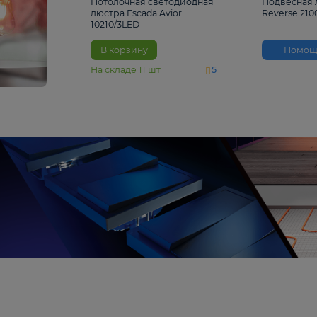
4 810 ₽
Потолочная светодиодная
люстра Escada Avior
10210/3LED
В корзину
На складе
11
шт
5