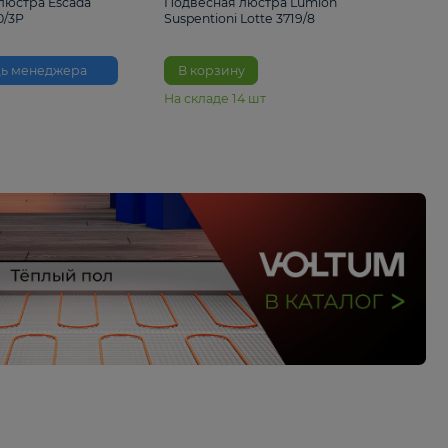
33%
6 230 ₽
4 490 ₽
6 680 
Подвесная люстра Escada
Подвесная люстра L
Reverse 2100/3P
Suspentioni Lotte 371
Помощь менеджера
В корзину
На складе
14
шт