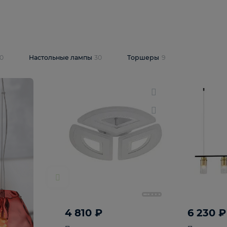
10 409 ₽
5 600 ₽
14 870 ₽
люстра Lussole
Подвесная люстра Alfa Praga
-6907-05
10773
В корзину
т
На складе
1
шт
светки
30
Настольные лампы
30
Торшеры
9