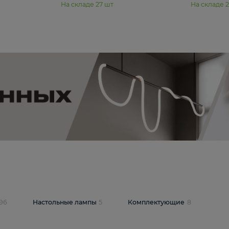
11 990 ₽
юстра Moderli
Подвесная люстра Moderli
12P
Dottie V11920-3P
В корзину
шт
На складе
27
шт