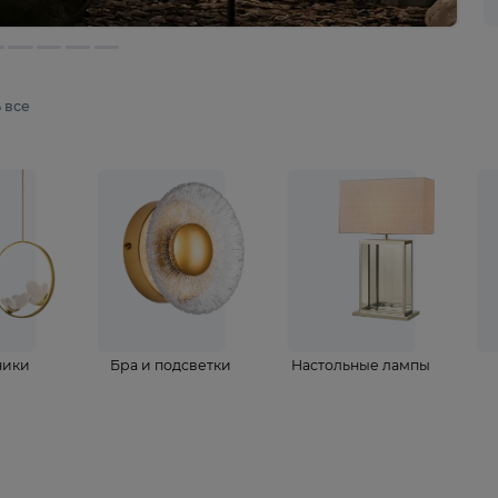
мотреть все
ветильники
Бра и подсветки
Настольные 