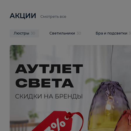
6 710 ₽
3 920 ₽
9 587 ₽
Подвесная люстра Lussole LSP-
Потолочная 
9941
Cevedale LSQ
В корзину
В корзину
На складе
1
шт
На складе
1
ш
АКЦИИ
Смотреть все
Люстры
30
Светильники
30
Бра и под