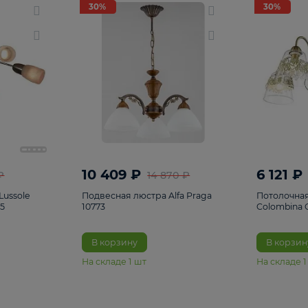
светки
96
Настольные лампы
5
Комплектующ
30%