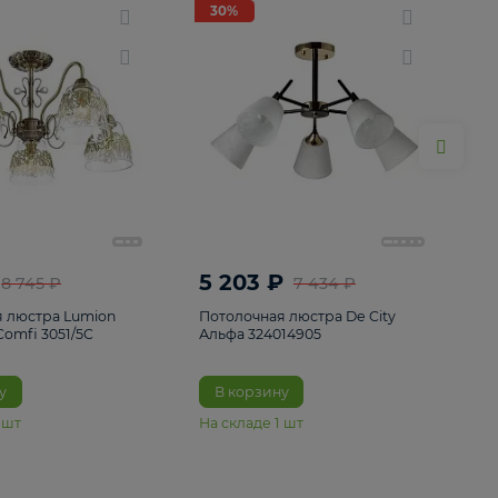
ие
8
30%
30%