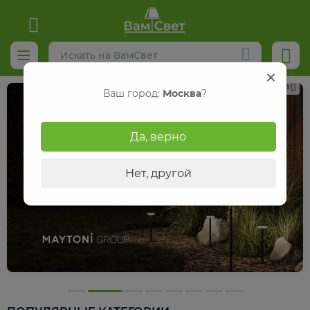
Реклама
Ваш город:
Москва
?
Да, верно
Нет, другой