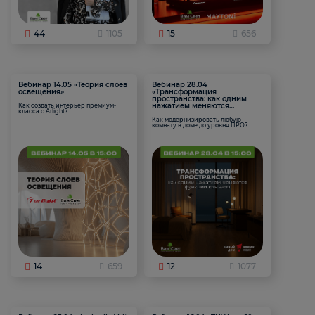
44
1105
15
656
Вебинар 14.05 «Теория слоев
Вебинар 28.04
освещения»
«Трансформация
пространства: как одним
нажатием меняются
Как создать интерьер премиум-
класса с Arlight?
функции комнаты
Как модернизировать любую
комнату в доме до уровня ПРО?
14
659
12
1077