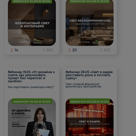
14
656
20
807
Вебинар 19.05 «От дизайна к
Вебинар 28.05 «Свет в кадре:
смете: как реализовать
расставить роли и отстоять
проект без переплат и
сцену»
ошибок»
Свет, который формирует
архитектуру пространства.
Как подготовить грамотную смету?