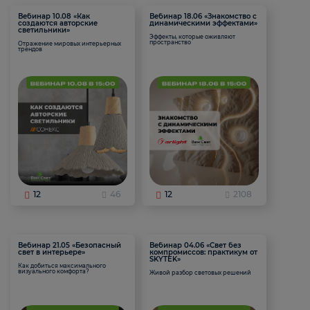
Вебинар 10.08 «Как
Вебинар 18.06 «Знакомство с
создаются авторские
динамическими эффектами»
светильники»
Эффекты, которые оживляют
пространство
Отражение мировых интерьерных
трендов
12
46
12
2108
Вебинар 21.05 «Безопасный
Вебинар 04.06 «Свет без
свет в интерьере»
компромиссов: практикум от
SKYTEK»
Как добиться максимального
визуального комфорта?
Живой разбор световых решений