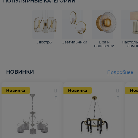
ПОПУЛЯРНЫЕ КАТЕГОРИИ
Люстры
Светильники
Бра и
Настол
подсветки
ламп
НОВИНКИ
Подробнее
Новинка
Новинка
Но