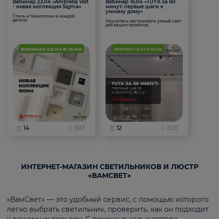
Вебинар 23.04 «Ambrella Volt
Вебинар 16.04 «TUYA за 60
- новая коллекция Sigma»
минут: первые шаги к
умному дому»
Стиль и технологии в каждой
детали
Научитесь настраивать умный свет
для ваших проектов
14
683
12
620
ИНТЕРНЕТ-МАГАЗИН СВЕТИЛЬНИКОВ И ЛЮСТР
«ВАМСВЕТ»
«ВамСвет» — это удобный сервис, с помощью которого
легко выбрать светильник, проверить, как он подходит