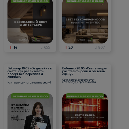
14
655
20
807
Вебинар 19.05 «От дизайна к
Вебинар 28.05 «Свет в кадре:
смете: как реализовать
расставить роли и отстоять
проект без переплат и
сцену»
ошибок»
Свет, который формирует
архитектуру пространства.
Как подготовить грамотную смету?