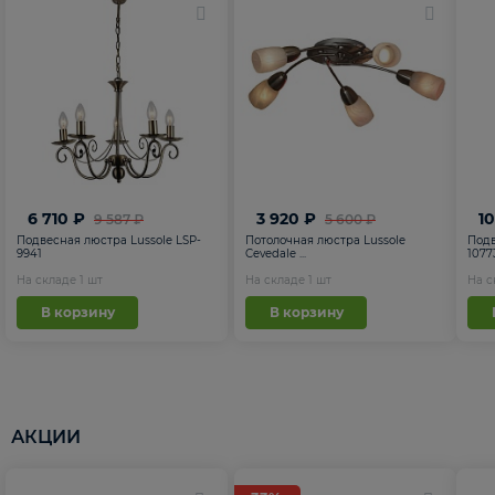
6 710 ₽
3 920 ₽
1
9 587 ₽
5 600 ₽
Подвесная люстра Lussole LSP-
Потолочная люстра Lussole
Подв
9941
Cevedale ...
1077
На складе
1
шт
На складе
1
шт
На 
В корзину
В корзину
АКЦИИ