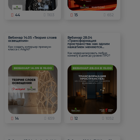
44
1103
15
652
Вебинар 14.05 «Теория слоев
Вебинар 28.04
освещения»
«Трансформация
пространства: как одним
нажатием меняются
Как создать интерьер премиум-
класса с Arlight?
функции комнаты
Как модернизировать любую
комнату в доме до уровня ПРО?
14
659
12
1052