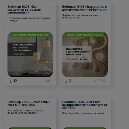
Вебинар 10.08 «Как
Вебинар 18.06 «Знакомство с
создаются авторские
динамическими эффектами»
светильники»
Эффекты, которые оживляют
пространство
Отражение мировых интерьерных
трендов
12
46
12
2106
Вебинар 21.05 «Безопасный
Вебинар 04.06 «Свет без
свет в интерьере»
компромиссов: практикум от
SKYTEK»
Как добиться максимального
визуального комфорта?
Живой разбор световых решений