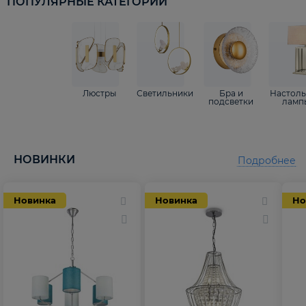
ПОПУЛЯРНЫЕ КАТЕГОРИИ
Люстры
Светильники
Бра и
Настол
подсветки
ламп
НОВИНКИ
Подробнее
Новинка
Новинка
Но