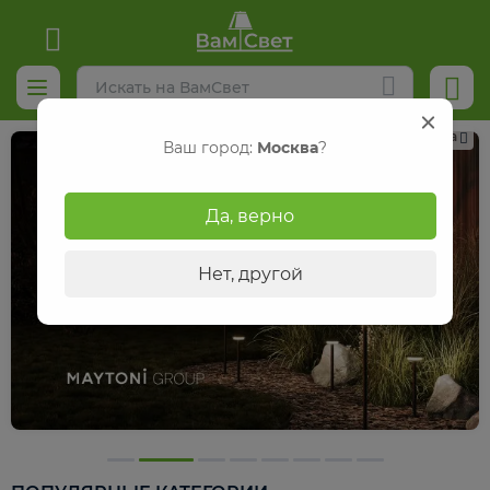
Реклама
Ваш город:
Москва
?
Да, верно
Нет, другой