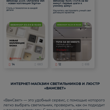
Вебинар 23.04 «Ambrella Volt
Вебинар 16.04 «TUYA за 60
- новая коллекция Sigma»
минут: первые шаги к
умному дому»
Стиль и технологии в каждой
детали
Научитесь настраивать умный свет
для ваших проектов
14
683
12
618
ИНТЕРНЕТ-МАГАЗИН СВЕТИЛЬНИКОВ И ЛЮСТР
«ВАМСВЕТ»
«ВамСвет» — это удобный сервис, с помощью которого
легко выбрать светильник, проверить, как он подходит