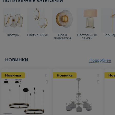
ПОПУЛЯРНЫЕ КАТЕГОРИИ
Люстры
Светильники
Бра и
Настольные
Торше
подсветки
лампы
НОВИНКИ
Подробнее
Новинка
Новинка
Но