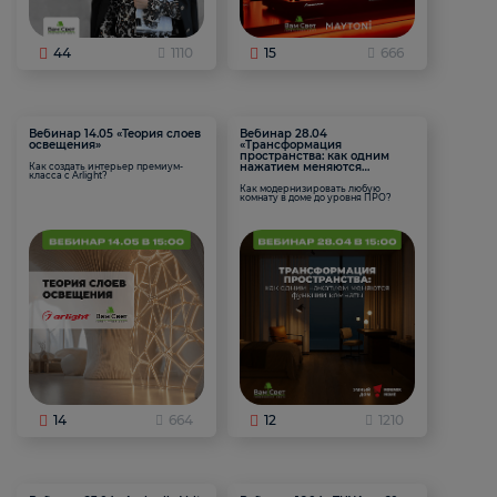
44
1110
15
666
Вебинар 14.05 «Теория слоев
Вебинар 28.04
освещения»
«Трансформация
пространства: как одним
нажатием меняются
Как создать интерьер премиум-
класса с Arlight?
функции комнаты
Как модернизировать любую
комнату в доме до уровня ПРО?
14
664
12
1210