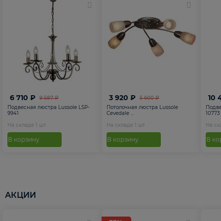
6 710 ₽
3 920 ₽
10 
9 587 ₽
5 600 ₽
Подвесная люстра Lussole LSP-
Потолочная люстра Lussole
Подве
9941
Cevedale ...
10773
На складе
1
шт
На складе
1
шт
На с
В корзину
В корзину
В ко
АКЦИИ