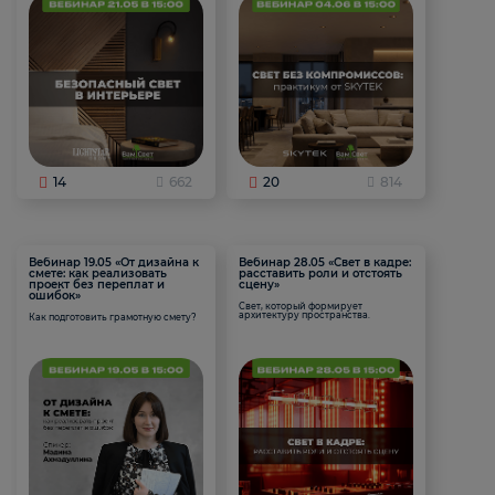
14
662
20
814
Вебинар 19.05 «От дизайна к
Вебинар 28.05 «Свет в кадре:
смете: как реализовать
расставить роли и отстоять
проект без переплат и
сцену»
ошибок»
Свет, который формирует
архитектуру пространства.
Как подготовить грамотную смету?