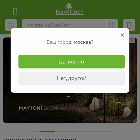
Реклама
Ваш город:
Москва
?
Да, верно
Нет, другой