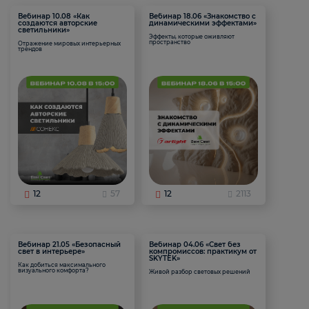
Вебинар 10.08 «Как
Вебинар 18.06 «Знакомство с
создаются авторские
динамическими эффектами»
светильники»
Эффекты, которые оживляют
пространство
Отражение мировых интерьерных
трендов
12
57
12
2113
Вебинар 21.05 «Безопасный
Вебинар 04.06 «Свет без
свет в интерьере»
компромиссов: практикум от
SKYTEK»
Как добиться максимального
визуального комфорта?
Живой разбор световых решений