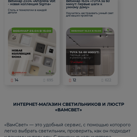
Вебинар 23.04 «Ambrella Volt
Вебинар 16.04 «TUYA за 60
- новая коллекция Sigma»
минут: первые шаги к
умному дому»
Стиль и технологии в каждой
детали
Научитесь настраивать умный свет
для ваших проектов
14
695
12
622
ИНТЕРНЕТ-МАГАЗИН СВЕТИЛЬНИКОВ И ЛЮСТР
«ВАМСВЕТ»
«ВамСвет» — это удобный сервис, с помощью которого
легко выбрать светильник, проверить, как он подходит