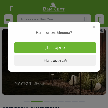
Реклама
Ваш город:
Москва
?
Да, верно
Нет, другой