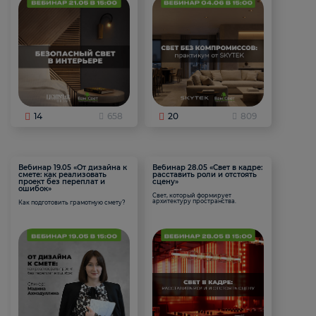
14
658
20
809
Вебинар 19.05 «От дизайна к
Вебинар 28.05 «Свет в кадре:
смете: как реализовать
расставить роли и отстоять
проект без переплат и
сцену»
ошибок»
Свет, который формирует
архитектуру пространства.
Как подготовить грамотную смету?