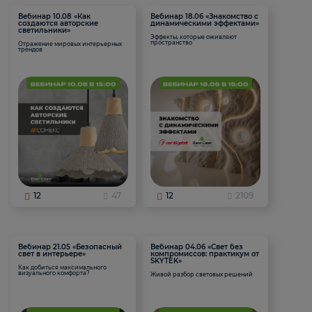
Вебинар 10.08 «Как
Вебинар 18.06 «Знакомство с
создаются авторские
динамическими эффектами»
светильники»
Эффекты, которые оживляют
пространство
Отражение мировых интерьерных
трендов
12
47
12
2109
Вебинар 21.05 «Безопасный
Вебинар 04.06 «Свет без
свет в интерьере»
компромиссов: практикум от
SKYTEK»
Как добиться максимального
визуального комфорта?
Живой разбор световых решений