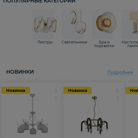
ПОПУЛЯРНЫЕ КАТЕГОРИИ
Люстры
Светильники
Бра и
Настол
подсветки
ламп
НОВИНКИ
Подробнее
Новинка
Новинка
Но