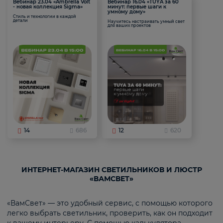
Вебинар 23.04 «Ambrella Volt
Вебинар 16.04 «TUYA за 60
- новая коллекция Sigma»
минут: первые шаги к
умному дому»
Стиль и технологии в каждой
детали
Научитесь настраивать умный свет
для ваших проектов
14
686
12
620
ИНТЕРНЕТ-МАГАЗИН СВЕТИЛЬНИКОВ И ЛЮСТР
«ВАМСВЕТ»
«ВамСвет» — это удобный сервис, с помощью которого
легко выбрать светильник, проверить, как он подходит