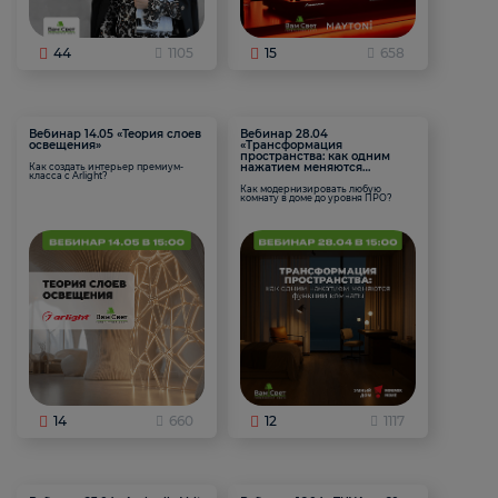
44
1105
15
658
Вебинар 14.05 «Теория слоев
Вебинар 28.04
освещения»
«Трансформация
пространства: как одним
нажатием меняются
Как создать интерьер премиум-
класса с Arlight?
функции комнаты
Как модернизировать любую
комнату в доме до уровня ПРО?
14
660
12
1117