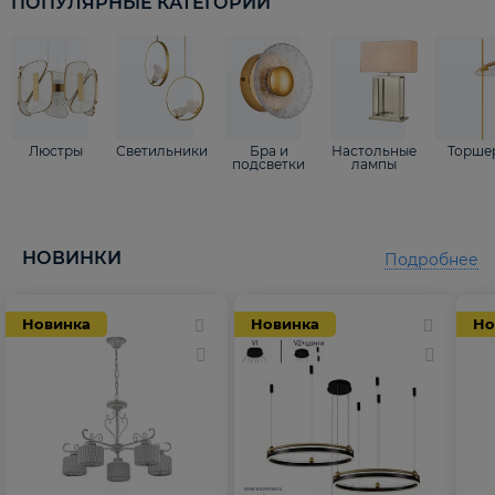
ПОПУЛЯРНЫЕ КАТЕГОРИИ
Люстры
Светильники
Бра и
Настольные
Торше
подсветки
лампы
НОВИНКИ
Подробнее
Новинка
Новинка
Но