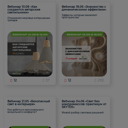
Вебинар 10.08 «Как
Вебинар 18.06 «Знакомство с
создаются авторские
динамическими эффектами»
светильники»
Эффекты, которые оживляют
пространство
Отражение мировых интерьерных
трендов
12
57
12
2112
Вебинар 21.05 «Безопасный
Вебинар 04.06 «Свет без
свет в интерьере»
компромиссов: практикум от
SKYTEK»
Как добиться максимального
визуального комфорта?
Живой разбор световых решений