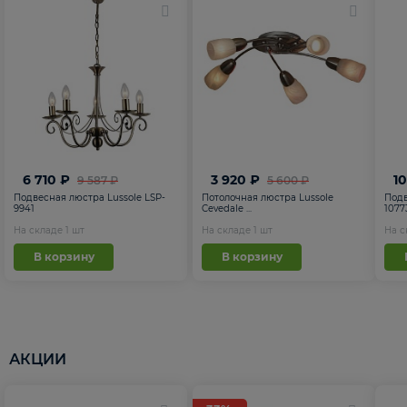
6 710 ₽
3 920 ₽
1
9 587 ₽
5 600 ₽
Подвесная люстра Lussole LSP-
Потолочная люстра Lussole
Подв
9941
Cevedale ...
1077
На складе
1
шт
На складе
1
шт
На 
В корзину
В корзину
АКЦИИ