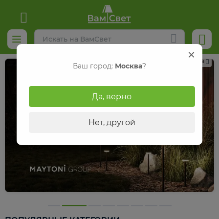
Реклама
Ваш город:
Москва
?
Да, верно
Нет, другой