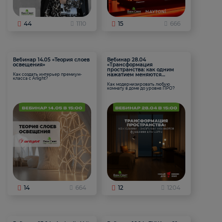
44
1110
15
666
Вебинар 14.05 «Теория слоев
Вебинар 28.04
освещения»
«Трансформация
пространства: как одним
нажатием меняются
Как создать интерьер премиум-
класса с Arlight?
функции комнаты
Как модернизировать любую
комнату в доме до уровня ПРО?
14
664
12
1204