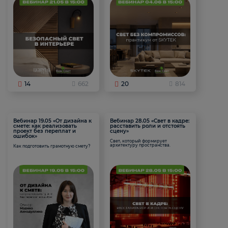
14
662
20
814
Вебинар 19.05 «От дизайна к
Вебинар 28.05 «Свет в кадре:
смете: как реализовать
расставить роли и отстоять
проект без переплат и
сцену»
ошибок»
Свет, который формирует
архитектуру пространства.
Как подготовить грамотную смету?