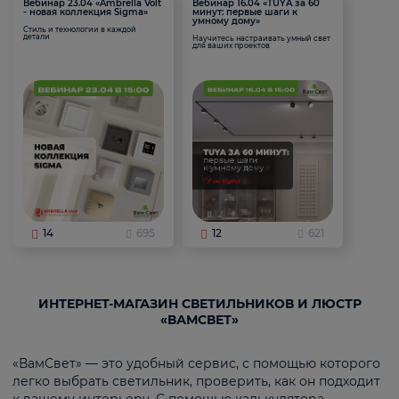
Вебинар 23.04 «Ambrella Volt
Вебинар 16.04 «TUYA за 60
- новая коллекция Sigma»
минут: первые шаги к
умному дому»
Стиль и технологии в каждой
детали
Научитесь настраивать умный свет
для ваших проектов
14
695
12
621
ИНТЕРНЕТ-МАГАЗИН СВЕТИЛЬНИКОВ И ЛЮСТР
«ВАМСВЕТ»
«ВамСвет» — это удобный сервис, с помощью которого
легко выбрать светильник, проверить, как он подходит