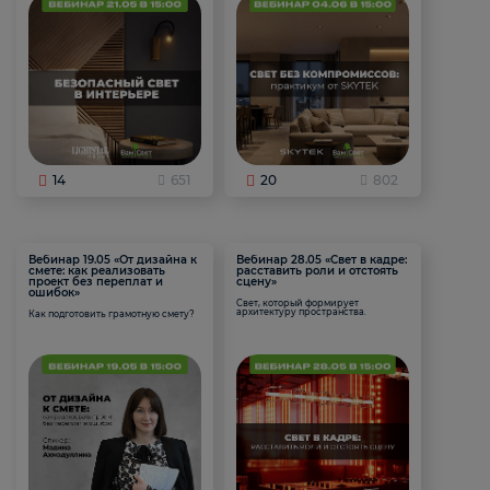
14
651
20
802
Вебинар 19.05 «От дизайна к
Вебинар 28.05 «Свет в кадре:
смете: как реализовать
расставить роли и отстоять
проект без переплат и
сцену»
ошибок»
Свет, который формирует
архитектуру пространства.
Как подготовить грамотную смету?