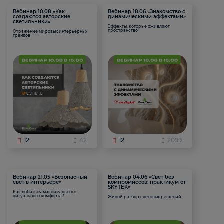
Вебинар 10.08 «Как
Вебинар 18.06 «Знакомство с
создаются авторские
динамическими эффектами»
светильники»
Эффекты, которые оживляют
пространство
Отражение мировых интерьерных
трендов
12
42
12
2099
Вебинар 21.05 «Безопасный
Вебинар 04.06 «Свет без
свет в интерьере»
компромиссов: практикум от
SKYTEK»
Как добиться максимального
визуального комфорта?
Живой разбор световых решений