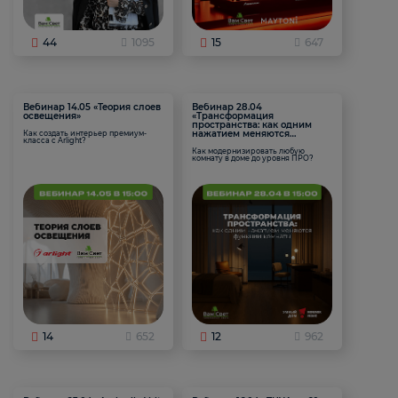
44
1095
15
647
Вебинар 14.05 «Теория слоев
Вебинар 28.04
освещения»
«Трансформация
пространства: как одним
нажатием меняются
Как создать интерьер премиум-
класса с Arlight?
функции комнаты
Как модернизировать любую
комнату в доме до уровня ПРО?
14
652
12
962