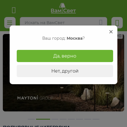
Реклама
Ваш город:
Москва
?
Да, верно
Нет, другой