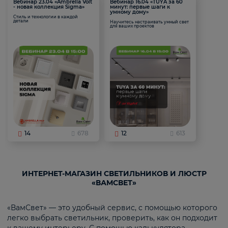
Вебинар 23.04 «Ambrella Volt
Вебинар 16.04 «TUYA за 60
- новая коллекция Sigma»
минут: первые шаги к
умному дому»
Стиль и технологии в каждой
детали
Научитесь настраивать умный свет
для ваших проектов
14
678
12
613
ИНТЕРНЕТ-МАГАЗИН СВЕТИЛЬНИКОВ И ЛЮСТР
«ВАМСВЕТ»
«ВамСвет» — это удобный сервис, с помощью которого
легко выбрать светильник, проверить, как он подходит