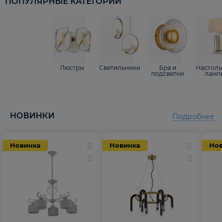
ПОПУЛЯРНЫЕ КАТЕГОРИИ
Люстры
Светильники
Бра и
Настол
подсветки
ламп
НОВИНКИ
Подробнее
Новинка
Новинка
Но