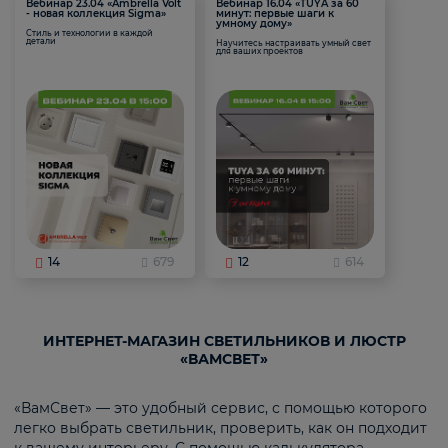
Вебинар 23.04 «Ambrella Volt
Вебинар 16.04 «TUYA за 60
- новая коллекция Sigma»
минут: первые шаги к
умному дому»
Стиль и технологии в каждой
детали
Научитесь настраивать умный свет
для ваших проектов
14
679
12
614
ИНТЕРНЕТ-МАГАЗИН СВЕТИЛЬНИКОВ И ЛЮСТР
«ВАМСВЕТ»
«ВамСвет» — это удобный сервис, с помощью которого
легко выбрать светильник, проверить, как он подходит