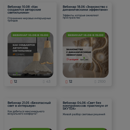
Вебинар 10.08 «Как
Вебинар 18.06 «Знакомство с
создаются авторские
динамическими эффектами»
светильники»
Эффекты, которые оживляют
пространство
Отражение мировых интерьерных
трендов
12
43
12
2100
Вебинар 21.05 «Безопасный
Вебинар 04.06 «Свет без
свет в интерьере»
компромиссов: практикум от
SKYTEK»
Как добиться максимального
визуального комфорта?
Живой разбор световых решений