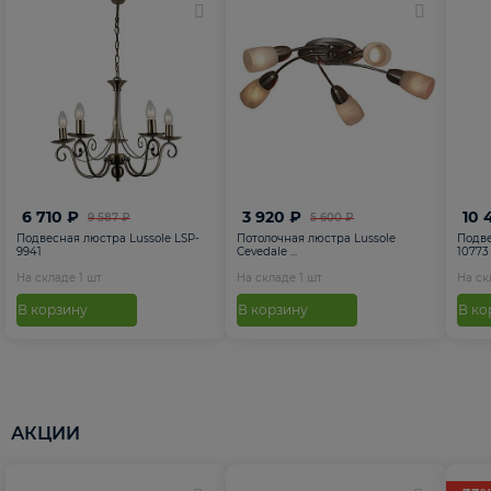
6 710 ₽
3 920 ₽
10 
9 587 ₽
5 600 ₽
Подвесная люстра Lussole LSP-
Потолочная люстра Lussole
Подве
9941
Cevedale ...
10773
На складе
1
шт
На складе
1
шт
На с
В корзину
В корзину
В ко
АКЦИИ