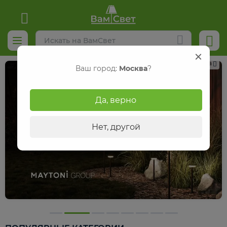
Реклама
Ваш город:
Москва
?
Да, верно
Нет, другой