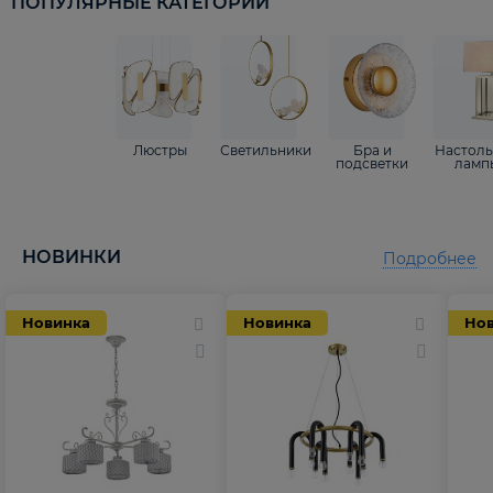
ПОПУЛЯРНЫЕ КАТЕГОРИИ
Люстры
Светильники
Бра и
Настол
подсветки
ламп
НОВИНКИ
Подробнее
Новинка
Новинка
Но