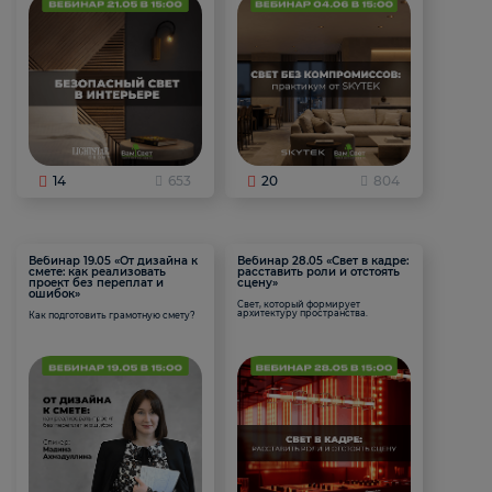
14
653
20
804
Вебинар 19.05 «От дизайна к
Вебинар 28.05 «Свет в кадре:
смете: как реализовать
расставить роли и отстоять
проект без переплат и
сцену»
ошибок»
Свет, который формирует
архитектуру пространства.
Как подготовить грамотную смету?