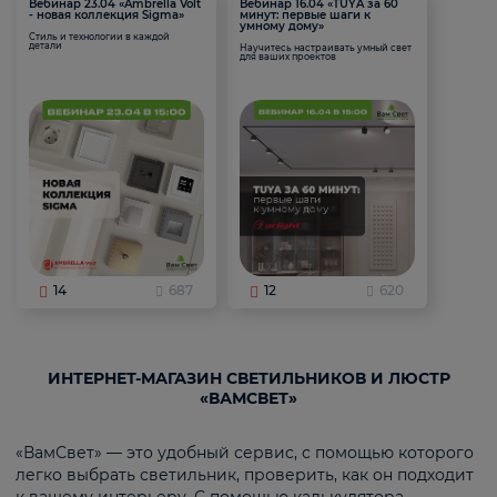
Вебинар 23.04 «Ambrella Volt
Вебинар 16.04 «TUYA за 60
- новая коллекция Sigma»
минут: первые шаги к
умному дому»
Стиль и технологии в каждой
детали
Научитесь настраивать умный свет
для ваших проектов
14
687
12
620
ИНТЕРНЕТ-МАГАЗИН СВЕТИЛЬНИКОВ И ЛЮСТР
«ВАМСВЕТ»
«ВамСвет» — это удобный сервис, с помощью которого
легко выбрать светильник, проверить, как он подходит