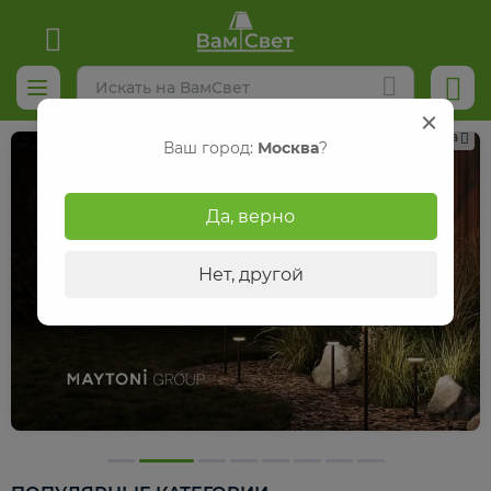
Реклама
Ваш город:
Москва
?
Да, верно
Нет, другой