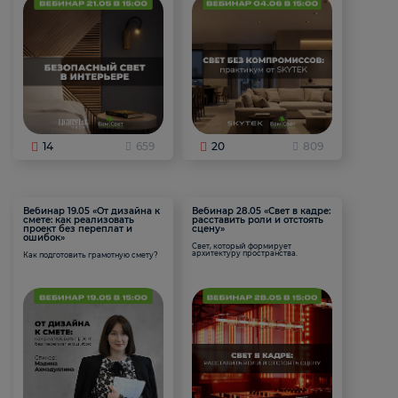
14
659
20
809
Вебинар 19.05 «От дизайна к
Вебинар 28.05 «Свет в кадре:
смете: как реализовать
расставить роли и отстоять
проект без переплат и
сцену»
ошибок»
Свет, который формирует
архитектуру пространства.
Как подготовить грамотную смету?