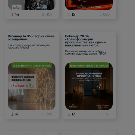
44
1107
15
660
Вебинар 14.05 «Теория слоев
Вебинар 28.04
освещения»
«Трансформация
пространства: как одним
нажатием меняются
Как создать интерьер премиум-
класса с Arlight?
функции комнаты
Как модернизировать любую
комнату в доме до уровня ПРО?
14
660
12
1137