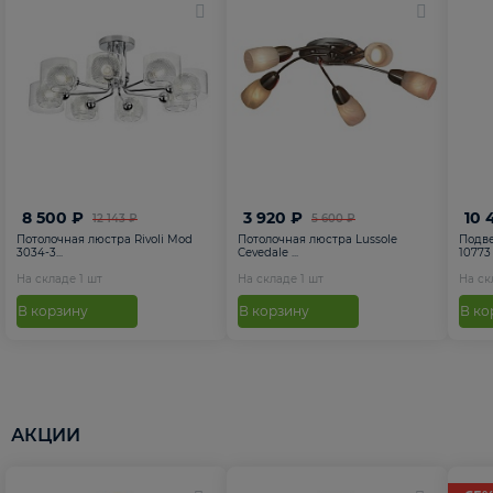
8 500 ₽
3 920 ₽
10 
12 143 ₽
5 600 ₽
Потолочная люстра Rivoli Mod
Потолочная люстра Lussole
Подве
3034-3...
Cevedale ...
10773
На складе
1
шт
На складе
1
шт
На с
В корзину
В корзину
В ко
АКЦИИ