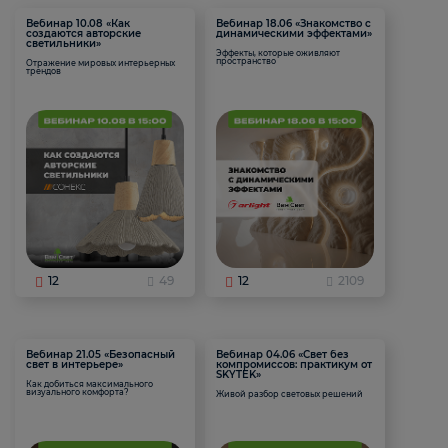
Вебинар 10.08 «Как
Вебинар 18.06 «Знакомство с
создаются авторские
динамическими эффектами»
светильники»
Эффекты, которые оживляют
пространство
Отражение мировых интерьерных
трендов
12
49
12
2109
Вебинар 21.05 «Безопасный
Вебинар 04.06 «Свет без
свет в интерьере»
компромиссов: практикум от
SKYTEK»
Как добиться максимального
визуального комфорта?
Живой разбор световых решений