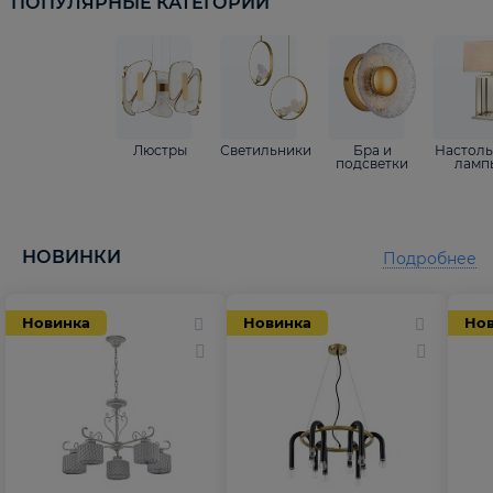
ПОПУЛЯРНЫЕ КАТЕГОРИИ
Люстры
Светильники
Бра и
Настол
подсветки
ламп
НОВИНКИ
Подробнее
Новинка
Новинка
Но