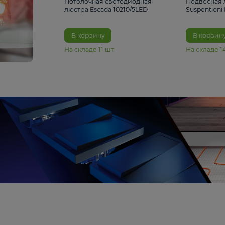
6 990 ₽
Потолочная светодиодная
люстра Escada 10210/5LED
В корзину
На складе
11
шт