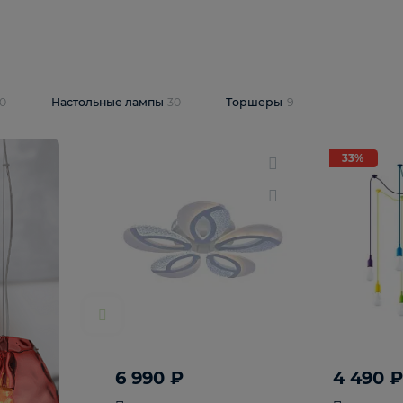
10 409 ₽
5 600 ₽
14 870 ₽
люстра Lussole
Подвесная люстра Alfa Praga
-6907-05
10773
В корзину
т
На складе
1
шт
светки
30
Настольные лампы
30
Торшеры
9