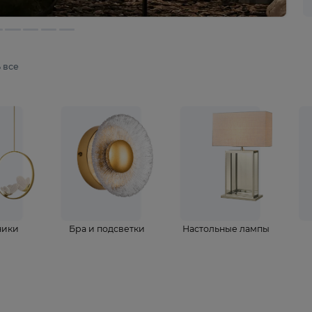
мотреть все
ветильники
Бра и подсветки
Настольные 