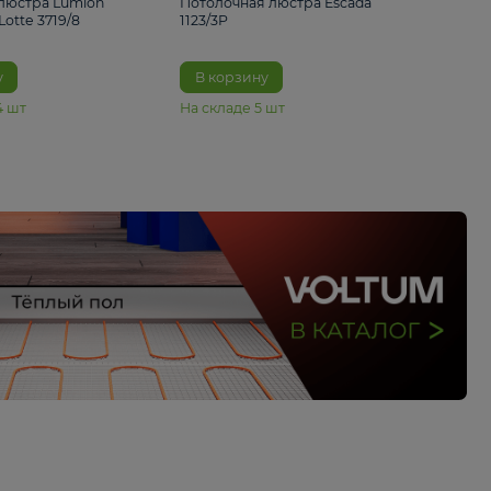
33%
4 490 ₽
5 070 ₽
6 680 ₽
Подвесная люстра Lumion
Потолочная люстра 
Suspentioni Lotte 3719/8
1123/3P
В корзину
В корзину
На складе
14
шт
На складе
5
шт