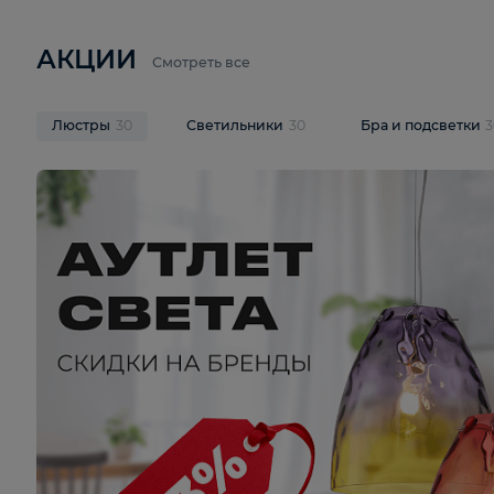
6 710 ₽
3 920 ₽
9 587 ₽
Подвесная люстра Lussole LSP-
Потолочная 
9941
Cevedale LSQ
В корзину
В корзину
На складе
1
шт
На складе
1
ш
АКЦИИ
Смотреть все
Люстры
30
Светильники
30
Бра и под