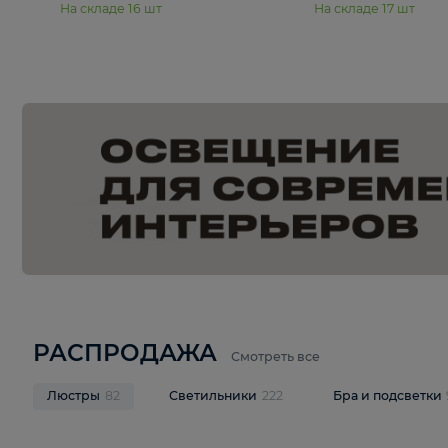
15 990 ₽
19 990 ₽
Подвесная люстра Moderli
Подвесная л
Dottie V11921-5P
Mireil V11914-
В корзину
В корзину
На складе
16
шт
На складе
17