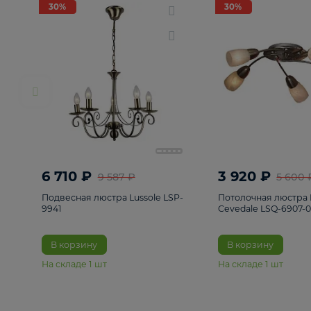
РАСПРОДАЖА
Смотреть все
Люстры
82
Светильники
222
Бра и под
30%
30%