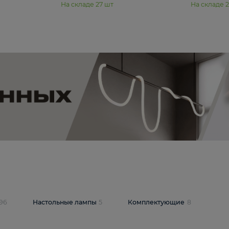
11 990 ₽
юстра Moderli
Подвесная люстра Moderli
12P
Dottie V11920-3P
В корзину
шт
На складе
27
шт