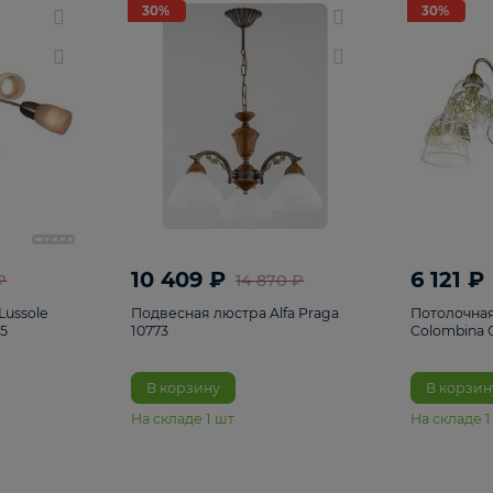
светки
96
Настольные лампы
5
Комплектующ
30%