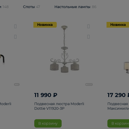
одсветки
148
Споты
47
Настольные лампы
86
Новинка