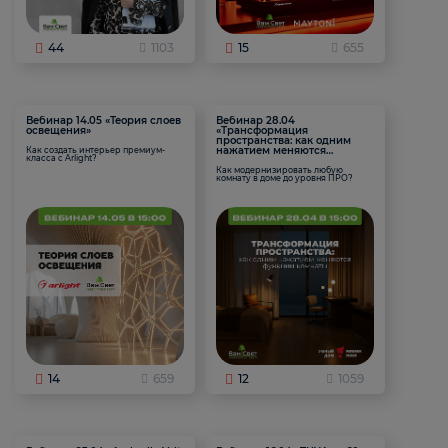
44
1103
15
655
Вебинар 14.05 «Теория слоев
Вебинар 28.04
освещения»
«Трансформация
пространства: как одним
нажатием меняются
Как создать интерьер премиум-
класса с Arlight?
функции комнаты
Как модернизировать любую
комнату в доме до уровня ПРО?
14
659
12
1059