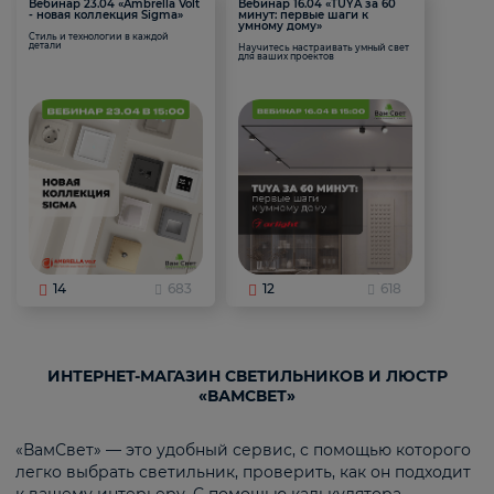
Вебинар 23.04 «Ambrella Volt
Вебинар 16.04 «TUYA за 60
- новая коллекция Sigma»
минут: первые шаги к
умному дому»
Стиль и технологии в каждой
детали
Научитесь настраивать умный свет
для ваших проектов
14
683
12
618
ИНТЕРНЕТ-МАГАЗИН СВЕТИЛЬНИКОВ И ЛЮСТР
«ВАМСВЕТ»
«ВамСвет» — это удобный сервис, с помощью которого
легко выбрать светильник, проверить, как он подходит