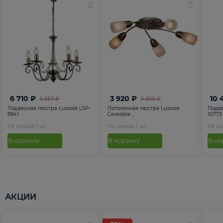
6 710 ₽
3 920 ₽
10 
9 587 ₽
5 600 ₽
Подвесная люстра Lussole LSP-
Потолочная люстра Lussole
Подве
9941
Cevedale ...
10773
На складе
1
шт
На складе
1
шт
На с
В корзину
В корзину
В ко
АКЦИИ