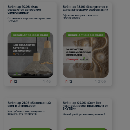
Вебинар 10.08 «Как
Вебинар 18.06 «Знакомство с
создаются авторские
динамическими эффектами»
светильники»
Эффекты, которые оживляют
пространство
Отражение мировых интерьерных
трендов
12
46
12
2106
Вебинар 21.05 «Безопасный
Вебинар 04.06 «Свет без
свет в интерьере»
компромиссов: практикум от
SKYTEK»
Как добиться максимального
визуального комфорта?
Живой разбор световых решений