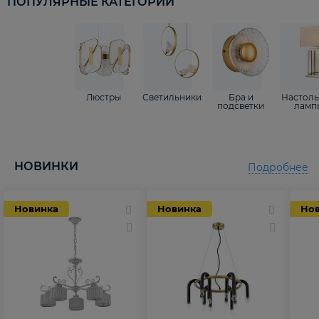
ПОПУЛЯРНЫЕ КАТЕГОРИИ
Люстры
Светильники
Бра и
Настол
подсветки
ламп
НОВИНКИ
Подробнее
Новинка
Новинка
Но