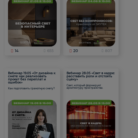
14
655
20
807
Вебинар 19.05 «От дизайна к
Вебинар 28.05 «Свет в кадре:
смете: как реализовать
расставить роли и отстоять
проект без переплат и
сцену»
ошибок»
Свет, который формирует
архитектуру пространства.
Как подготовить грамотную смету?