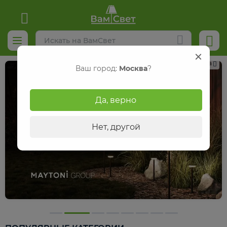
Реклама
Ваш город:
Москва
?
Да, верно
Нет, другой