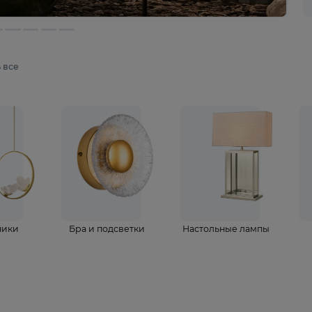
мотреть все
ветильники
Бра и подсветки
Настольные 