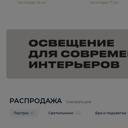
15 990 ₽
19 990 ₽
Подвесная люстра Moderli
Подвесная л
Dottie V11921-5P
Mireil V11914-
В корзину
В корзину
На складе
16
шт
На складе
17