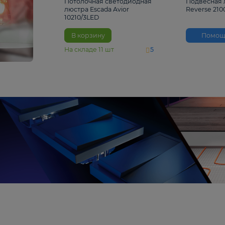
4 810 ₽
Потолочная светодиодная
люстра Escada Avior
10210/3LED
В корзину
На складе
11
шт
5