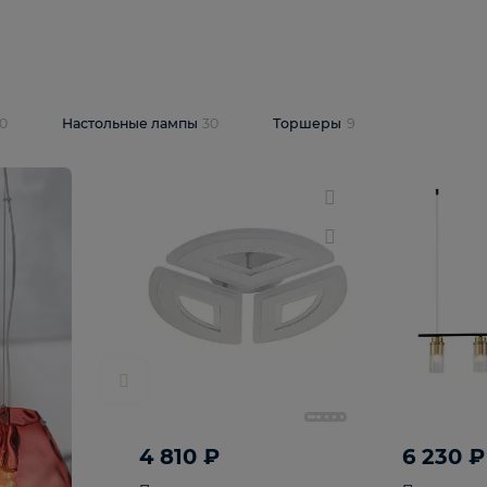
10 409 ₽
5 600 ₽
14 870 ₽
люстра Lussole
Подвесная люстра Alfa Praga
-6907-05
10773
В корзину
т
На складе
1
шт
светки
30
Настольные лампы
30
Торшеры
9