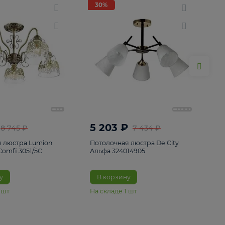
ие
8
30%
30%