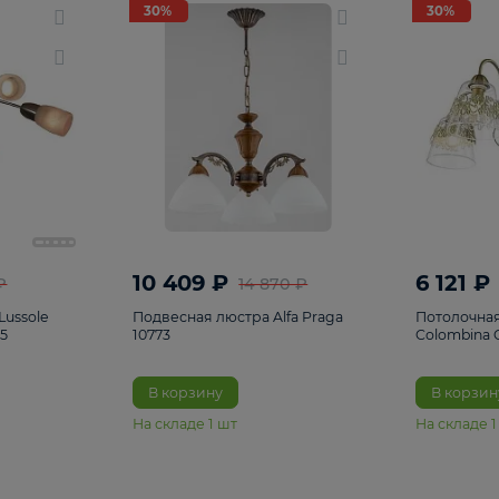
светки
96
Настольные лампы
5
Комплектующ
30%