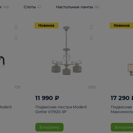
одсветки
148
Споты
47
Настольные лампы
86
Новинка