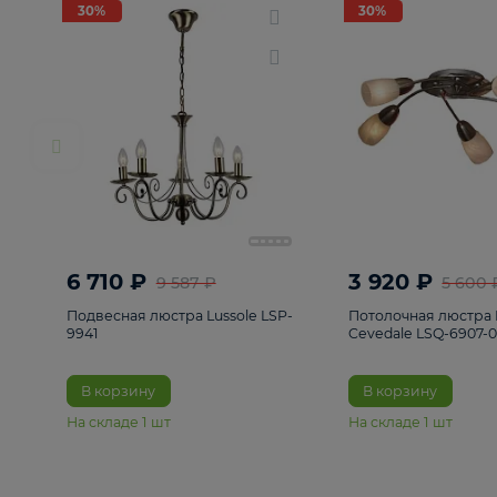
РАСПРОДАЖА
Смотреть все
Люстры
82
Светильники
222
Бра и под
30%
30%