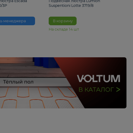
33%
6 230 ₽
4 490 ₽
6 680 
Подвесная люстра Escada
Подвесная люстра L
Reverse 2100/3P
Suspentioni Lotte 371
Помощь менеджера
В корзину
На складе
14
шт