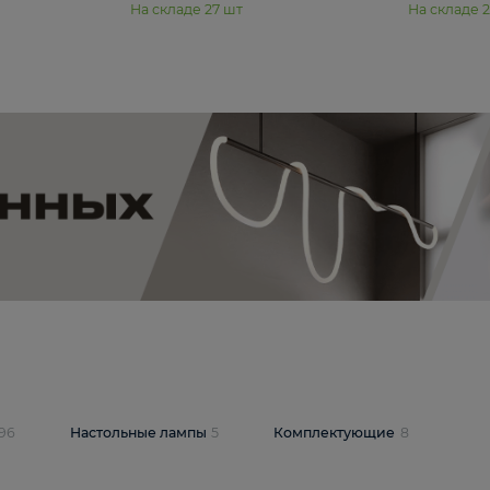
11 990 ₽
юстра Moderli
Подвесная люстра Moderli
12P
Dottie V11920-3P
В корзину
шт
На складе
27
шт