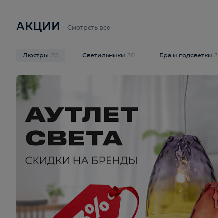
6 710 ₽
3 920 ₽
9 587 ₽
Подвесная люстра Lussole LSP-
Потолочная 
9941
Cevedale LSQ
В корзину
В корзину
На складе
1
шт
На складе
1
ш
АКЦИИ
Смотреть все
Люстры
30
Светильники
30
Бра и под