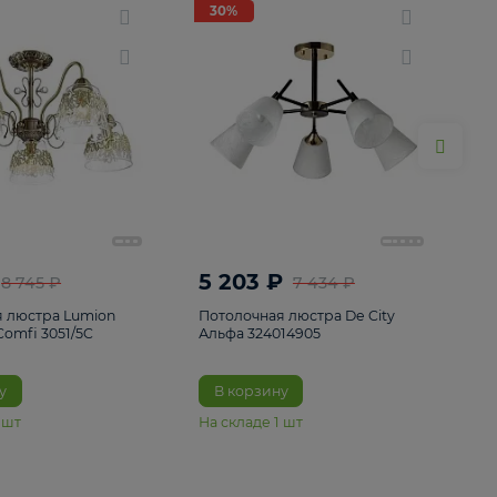
ие
8
30%
30%