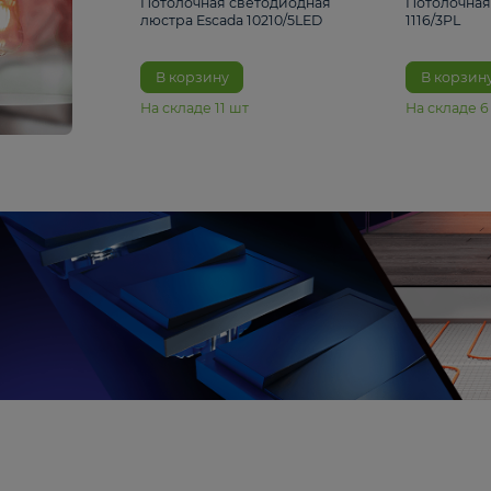
6 990 ₽
Потолочная светодиодная
люстра Escada 10210/5LED
В корзину
На складе
11
шт