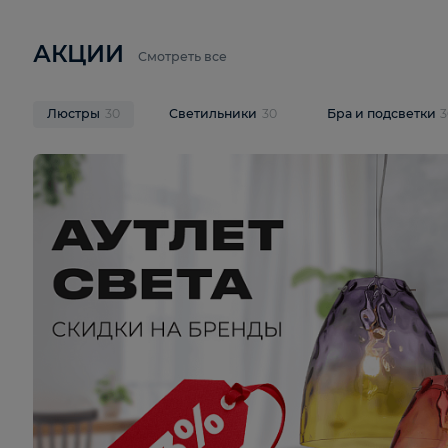
6 710 ₽
3 920 ₽
9 587 ₽
Подвесная люстра Lussole LSP-
Потолочная 
9941
Cevedale LSQ
В корзину
В корзину
На складе
1
шт
На складе
1
ш
АКЦИИ
Смотреть все
Люстры
30
Светильники
30
Бра и под