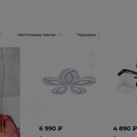
10 409 ₽
5 600 ₽
14 870 ₽
люстра Lussole
Подвесная люстра Alfa Praga
-6907-05
10773
В корзину
т
На складе
1
шт
светки
30
Настольные лампы
30
Торшеры
9