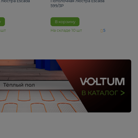
4 890 ₽
6 430 ₽
Потолочная люстра Escada
Потолочная люстра 
1116/3PL
599/3P
В корзину
В корзину
На складе
6
шт
На складе
10
шт