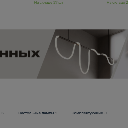
11 990 ₽
юстра Moderli
Подвесная люстра Moderli
12P
Dottie V11920-3P
В корзину
шт
На складе
27
шт