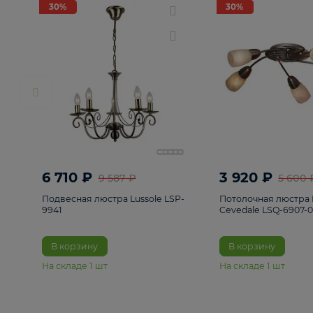
РАСПРОДАЖА
Смотреть все
Люстры
82
Светильники
222
Бра и под
30%
30%