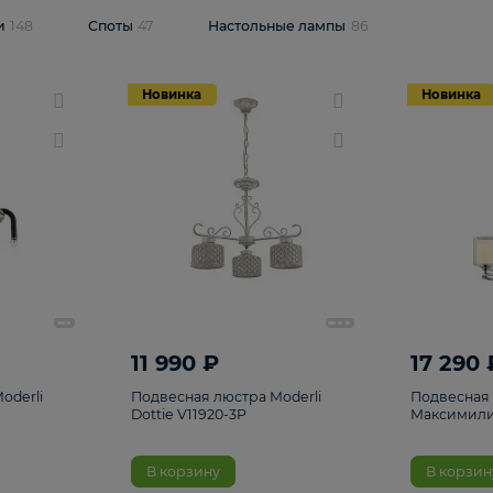
одсветки
148
Споты
47
Настольные лампы
86
Новинка