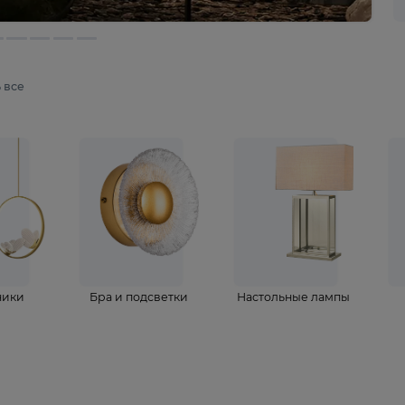
мотреть все
ветильники
Бра и подсветки
Настольные 