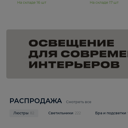
15 990 ₽
19 990 ₽
Подвесная люстра Moderli
Подвесная л
Dottie V11921-5P
Mireil V11914-
В корзину
В корзину
На складе
16
шт
На складе
17