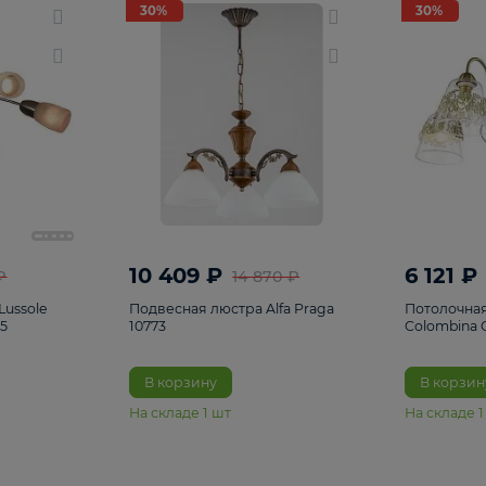
светки
96
Настольные лампы
5
Комплектующ
30%