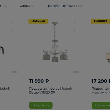
одсветки
148
Споты
47
Настольные лампы
86
Новинка