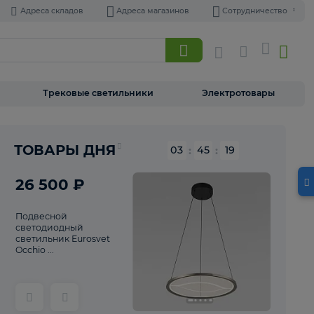
Адреса складов
Адреса магазинов
Торшеры
Трековые светильники
Э
Реклама
ТОВАРЫ ДНЯ
03
:
45
26 500 ₽
Подвесной
светодиодный
светильник Eurosvet
Occhio ...