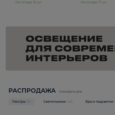
15 990 ₽
19 990 ₽
Подвесная люстра Moderli
Подвесная л
Dottie V11921-5P
Mireil V11914-
В корзину
В корзину
На складе
16
шт
На складе
17