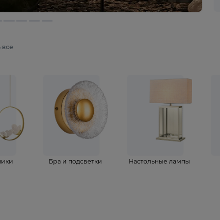
мотреть все
ветильники
Бра и подсветки
Настольные 