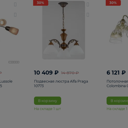
светки
96
Настольные лампы
5
Комплектующ
30%