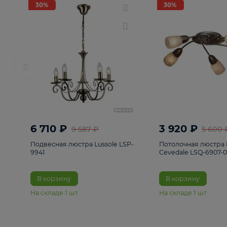
РАСПРОДАЖА
Смотреть все
Люстры
82
Светильники
222
Бра и под
30%
30%