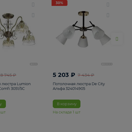
ие
8
30%
30%