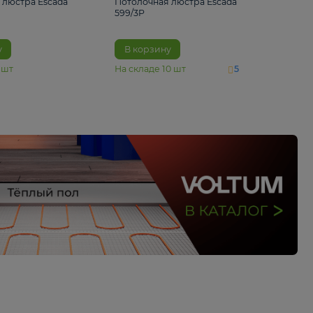
4 890 ₽
6 430 ₽
Потолочная люстра Escada
Потолочная люстра 
1116/3PL
599/3P
В корзину
В корзину
На складе
6
шт
На складе
10
шт