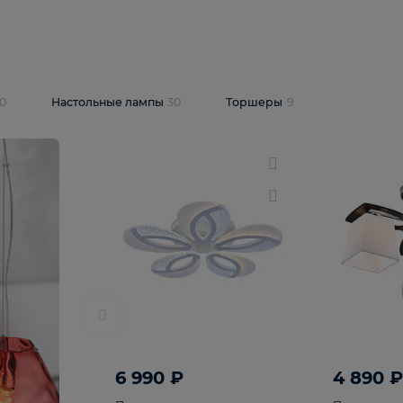
10 409 ₽
5 600 ₽
14 870 ₽
люстра Lussole
Подвесная люстра Alfa Praga
-6907-05
10773
В корзину
т
На складе
1
шт
светки
30
Настольные лампы
30
Торшеры
9