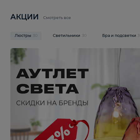
6 710 ₽
3 920 ₽
9 587 ₽
Подвесная люстра Lussole LSP-
Потолочная 
9941
Cevedale LSQ
В корзину
В корзину
На складе
1
шт
На складе
1
ш
АКЦИИ
Смотреть все
Люстры
30
Светильники
30
Бра и под