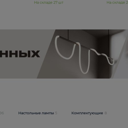
11 990 ₽
юстра Moderli
Подвесная люстра Moderli
12P
Dottie V11920-3P
В корзину
шт
На складе
27
шт