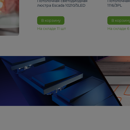
6 990 ₽
Потолочная светодиодная
люстра Escada 10210/5LED
В корзину
На складе
11
шт