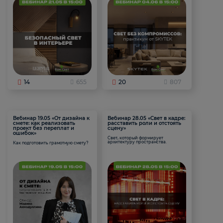
14
655
20
807
Вебинар 19.05 «От дизайна к
Вебинар 28.05 «Свет в кадре:
смете: как реализовать
расставить роли и отстоять
проект без переплат и
сцену»
ошибок»
Свет, который формирует
архитектуру пространства.
Как подготовить грамотную смету?