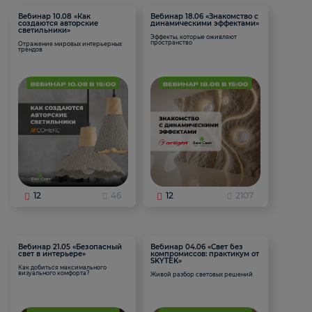
Вебинар 10.08 «Как
Вебинар 18.06 «Знакомство с
создаются авторские
динамическими эффектами»
светильники»
Эффекты, которые оживляют
пространство
Отражение мировых интерьерных
трендов
12
46
12
2107
Вебинар 21.05 «Безопасный
Вебинар 04.06 «Свет без
свет в интерьере»
компромиссов: практикум от
SKYTEK»
Как добиться максимального
визуального комфорта?
Живой разбор световых решений