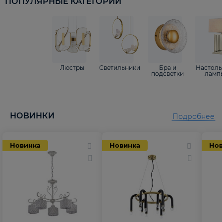
ПОПУЛЯРНЫЕ КАТЕГОРИИ
Люстры
Светильники
Бра и
Настол
подсветки
ламп
НОВИНКИ
Подробнее
Новинка
Новинка
Но