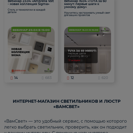
Вебинар 23.04 «Ambrella Volt
Вебинар 16.04 «TUYA за 60
- новая коллекция Sigma»
минут: первые шаги к
умному дому»
Стиль и технологии в каждой
детали
Научитесь настраивать умный свет
для ваших проектов
14
683
12
620
ИНТЕРНЕТ-МАГАЗИН СВЕТИЛЬНИКОВ И ЛЮСТР
«ВАМСВЕТ»
«ВамСвет» — это удобный сервис, с помощью которого
легко выбрать светильник, проверить, как он подходит