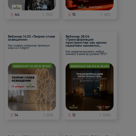
44
1105
15
655
Вебинар 14.05 «Теория слоев
Вебинар 28.04
освещения»
«Трансформация
пространства: как одним
нажатием меняются
Как создать интерьер премиум-
класса с Arlight?
функции комнаты
Как модернизировать любую
комнату в доме до уровня ПРО?
14
659
12
1065