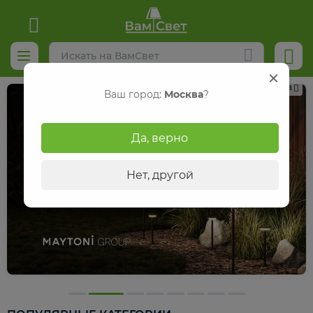
Реклама
Ваш город:
Москва
?
Да, верно
Нет, другой